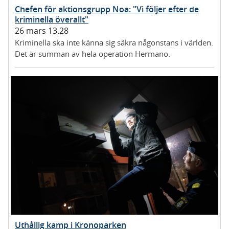
Chefen för aktionsgrupp Noa: "Vi följer efter de
kriminella överallt"
26 mars 13.28
Kriminella ska inte känna sig säkra någonstans i världen.
Det är summan av hela operation Hermano.
Uthållig kamp i Kronoparken