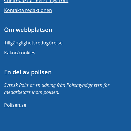
Chefredaktör: Kersti Byström
e
e
e
n
n
n
Kontakta redaktionen
Om webbplatsen
Tillgänglighetsredogörelse
Kakor/cookies
En del av polisen
Svensk Polis är en tidning från Polismyndigheten för
medarbetare inom polisen.
Polisen.se