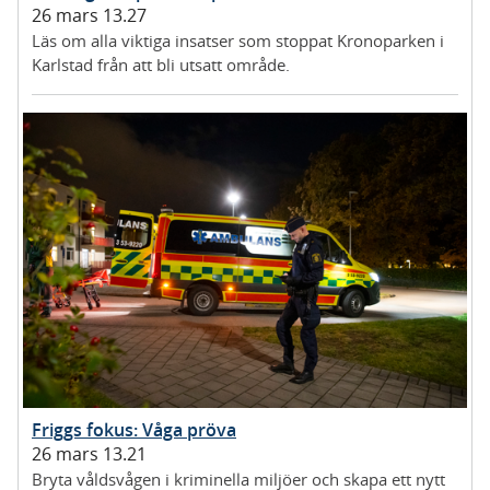
26 mars 13.27
Läs om alla viktiga insatser som stoppat Kronoparken i
Karlstad från att bli utsatt område.
Friggs fokus: Våga pröva
26 mars 13.21
Bryta våldsvågen i kriminella miljöer och skapa ett nytt