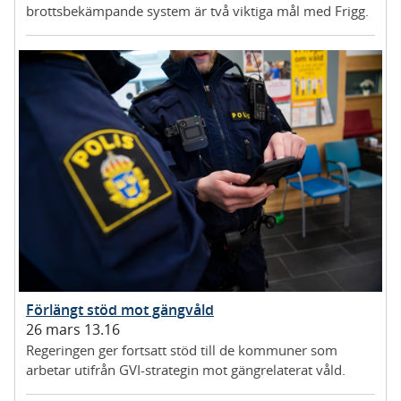
brottsbekämpande system är två viktiga mål med Frigg.
Förlängt stöd mot gängvåld
26 mars 13.16
Regeringen ger fortsatt stöd till de kommuner som
arbetar utifrån GVI-strategin mot gängrelaterat våld.