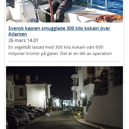
Svensk kapten smugglade 300 kilo kokain över
Atlanten
26 mars 14.01
En segelbåt lastad med 300 kilo kokain värt 600
miljoner kronor på gatan. Det är en del av operation
Hermano.