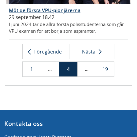
Möt de första VPU-pionjärerna
29 september 18.42
I juni 2024 tar de allra första polisstudenterna som går
VPU examen för att börja som aspiranter.
Föregående
Nästa
1
…
4
…
19
s
i
s
i
s
i
i
l
i
l
i
l
d
i
d
i
d
i
a
s
a
s
a
s
t
t
t
n
n
n
i
i
i
Kontakta oss
n
n
n
g
g
g