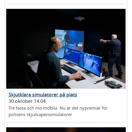
Skjutklara simulatorer på plats
30 oktober 14.04
Tre fasta och nio mobila. Nu är det nypremiär för
polisens skjutvapensimulatorer.