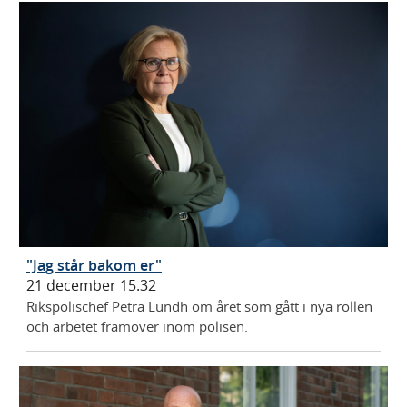
"Jag står bakom er"
21 december 15.32
Rikspolischef Petra Lundh om året som gått i nya rollen
och arbetet framöver inom polisen.