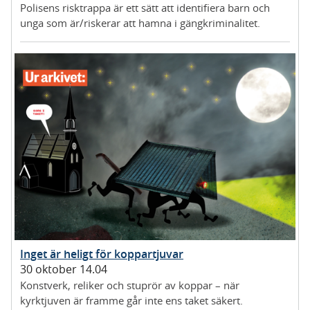
Polisens risktrappa är ett sätt att identifiera barn och
unga som är/riskerar att hamna i gängkriminalitet.
Inget är heligt för koppartjuvar
30 oktober 14.04
Konstverk, reliker och stuprör av koppar – när
kyrktjuven är framme går inte ens taket säkert.