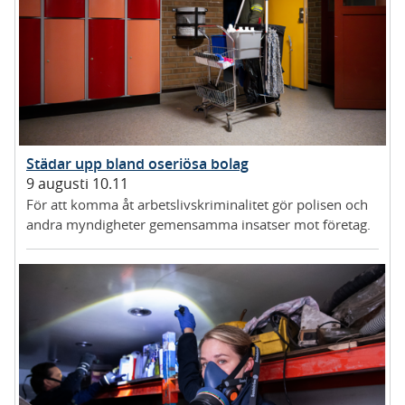
Städar upp bland oseriösa bolag
9 augusti 10.11
För att komma åt arbetslivskriminalitet gör polisen och
andra myndigheter gemensamma insatser mot företag.