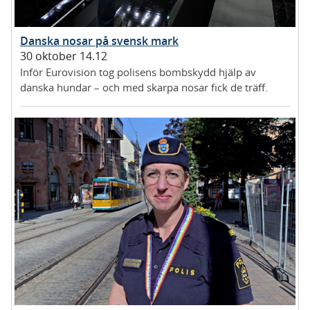
Danska nosar på svensk mark
30 oktober 14.12
Inför Eurovision tog polisens bombskydd hjälp av
danska hundar – och med skarpa nosar fick de träff.