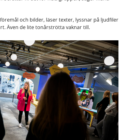
sföremål och bilder, läser texter, lyssnar på ljudfiler
rt. Även de lite tonårströtta vaknar till.