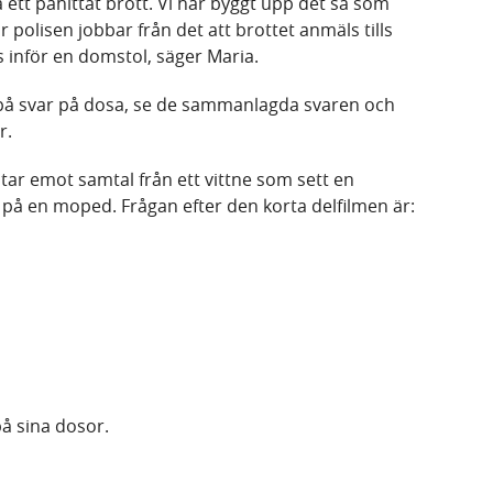
tså ett påhittat brott. Vi har byggt upp det så som
hur polisen jobbar från det att brottet anmäls tills
s inför en domstol, säger Maria.
a på svar på dosa, se de sammanlagda svaren och
r.
tar emot samtal från ett vittne som sett en
 på en moped. Frågan efter den korta delfilmen är:
på sina dosor.