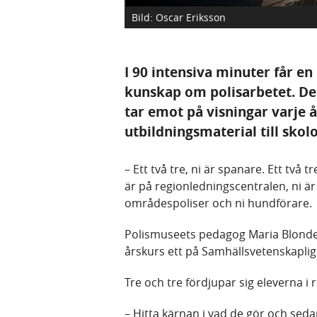
Bild: Oscar Eriksson
I 90 intensiva minuter får e
kunskap om polisarbetet. De 
tar emot på visningar varje 
utbildningsmaterial till skolo
– Ett två tre, ni är spanare. Ett två t
är på regionledningscentralen, ni är 
områdespoliser och ni hundförare.
Polismuseets pedagog Maria Blonde
årskurs ett på Samhällsvetenskaplig
Tre och tre fördjupar sig eleverna i
– Hitta kärnan i vad de gör och seda