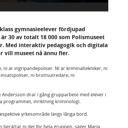
n klass gymnasieelever fördjupad
är 30 av totalt 18 000 som Polismuseet
år. Med interaktiv pedagogik och digitala
r vill museet nå ännu fler.
re, ni är ingripandepoliser. Ni är kriminaltekniker, ni
insatspoliser, ni brottsutredare, ni
 Andersson drar i gång grupparbete med elever i
a programmet, inriktning kriminologi.
 respektive yrkesområde längs långa bord.
n berättar ni det för hela gruppen, säger Maria