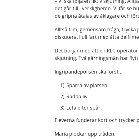
– Vi ska följa en fiktiv skjutning. All
det går till i verkligheten. Vi får se 
de gripna åtalas av åklagare och för
Alltså film, gemensam fråga, tryck
diskutera. Full fart med åtta delfilme
Det börjar med att en RLC-operatör 
skjutning. Två gärningsmän har flytt
Ingripandepolisen ska först…
Spärra av platsen
Rädda liv
Leta efter spår.
Eleverna funderar kort och trycker 
Maria plockar upp tråden.