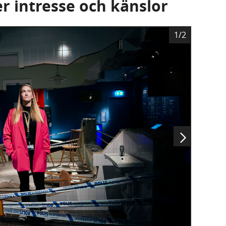
r intresse och känslor
B
1/2
i
l
d