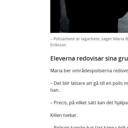
– Polisarbete är lagarbete, säger Maria
Eriksson
Eleverna redovisar sina g
Maria ber områdespoliserna redovisa.
– Det blir lättare att gå till en poli
han.
– Precis, på vilket sätt kan det hjäl
Killen tvekar.
– Polisen kanske har lärt känna folk 