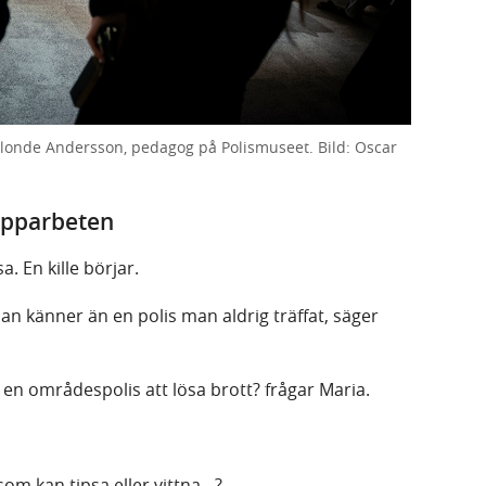
 Blonde Andersson, pedagog på Polismuseet. Bild: Oscar
rupparbeten
 En kille börjar.
s man känner än en polis man aldrig träffat, säger
pa en områdespolis att lösa brott? frågar Maria.
som kan tipsa eller vittna…?