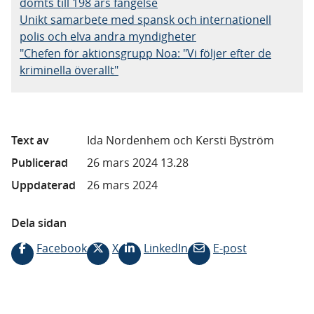
dömts till 198 års fängelse
Unikt samarbete med spansk och internationell
polis och elva andra myndigheter
"Chefen för aktionsgrupp Noa: "Vi följer efter de
kriminella överallt"
Text av
Ida Nordenhem och Kersti Byström
Publicerad
26 mars 2024 13.28
Uppdaterad
26 mars 2024
Dela sidan
Facebook
X
LinkedIn
E-post