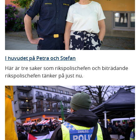
I huvudet på Petra och Stefan
Här är tre saker som rikspolischefen och biträdande
rikspolischefen tänker på just nu.