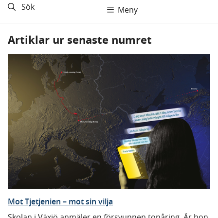
Sök
Meny
Artiklar ur senaste numret
Mot Tjetjenien – mot sin vilja
Skolan i Växjö anmäler en försvunnen tonåring. Är hon