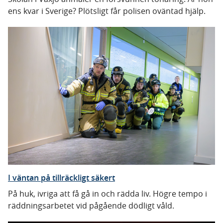
ens kvar i Sverige? Plötsligt får polisen oväntad hjälp.
I väntan på tillräckligt säkert
På huk, ivriga att få gå in och rädda liv. Högre tempo i
räddningsarbetet vid pågående dödligt våld.