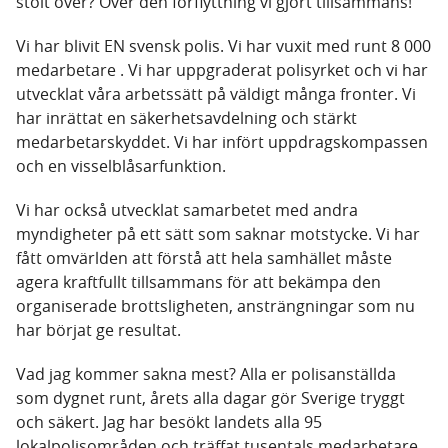
stolt över? Över den förflyttning vi gjort tillsammans!
Vi har blivit EN svensk polis. Vi har vuxit med runt 8 000
medarbetare . Vi har uppgraderat polisyrket och vi har
utvecklat våra arbetssätt på väldigt många fronter. Vi
har inrättat en säkerhetsavdelning och stärkt
medarbetarskyddet. Vi har infört uppdragskompassen
och en visselblåsarfunktion.
Vi har också utvecklat samarbetet med andra
myndigheter på ett sätt som saknar motstycke. Vi har
fått omvärlden att förstå att hela samhället måste
agera kraftfullt tillsammans för att bekämpa den
organiserade brottsligheten, ansträngningar som nu
har börjat ge resultat.
Vad jag kommer sakna mest? Alla er polisanställda
som dygnet runt, årets alla dagar gör Sverige tryggt
och säkert. Jag har besökt landets alla 95
lokalpolisområden och träffat tusentals medarbetare,