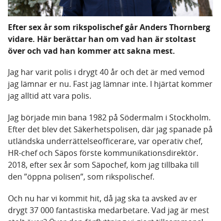
Efter sex år som rikspolischef går Anders Thornberg
vidare. Här berättar han om vad han är stoltast
över och vad han kommer att sakna mest.
Jag har varit polis i drygt 40 år och det är med vemod
jag lämnar er nu. Fast jag lämnar inte. I hjärtat kommer
jag alltid att vara polis.
Jag började min bana 1982 på Södermalm i Stockholm.
Efter det blev det Säkerhetspolisen, där jag spanade på
utländska underrättelseofficerare, var operativ chef,
HR-chef och Säpos förste kommunikationsdirektör.
2018, efter sex år som Säpochef, kom jag tillbaka till
den ”öppna polisen”, som rikspolischef.
Och nu har vi kommit hit, då jag ska ta avsked av er
drygt 37 000 fantastiska medarbetare. Vad jag är mest