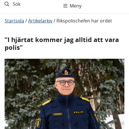
Sök
Meny
Startsida
/
Artikelarkiv
/
Rikspolischefen har ordet
”I hjärtat kommer jag alltid att vara
polis”