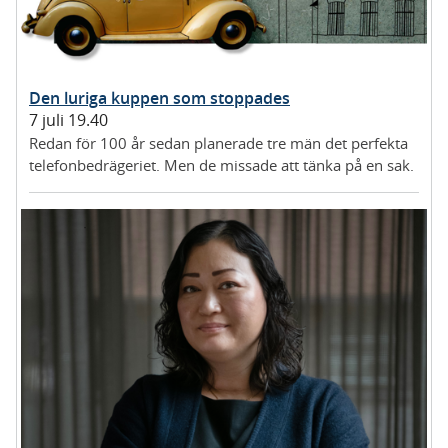
Den luriga kuppen som stoppades
7 juli 19.40
Redan för 100 år sedan planerade tre män det perfekta
telefonbedrägeriet. Men de missade att tänka på en sak.