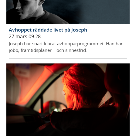
Avhoppet räddade livet på Joseph
27 mars 09.28
Joseph har snart klarat avhopparprogrammet. Han har
jobb, framtidsplaner – och sinnesfrid.