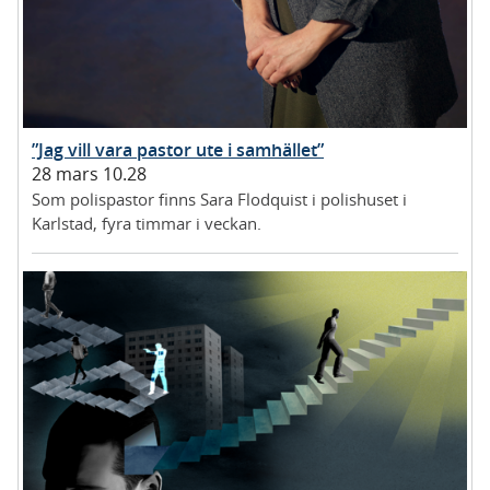
”Jag vill vara pastor ute i samhället”
28 mars 10.28
Som polispastor finns Sara Flodquist i polishuset i
Karlstad, fyra timmar i veckan.