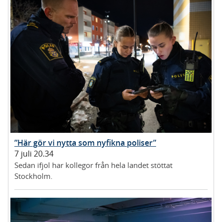
”Här gör vi nytta som nyfikna poliser”
7 juli 20.34
Sedan ifjol har kollegor från hela landet stöttat
Stockholm.