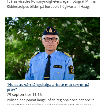
I våras visades Polismyndighetens egen fotograf Minna
Ridderstolpes bilder på Europols högkvarter i Haag.
”Nu sätts vårt långsiktiga arbete mot terror på
prov”
29 september 11.16
Polisen har jobbat länge, både regionalt och nationellt,
med att höja förmågan mot terrorattentat. Vi är redo.