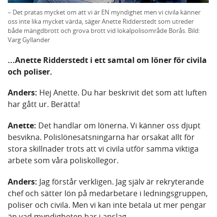
– Det pratas mycket om att vi är EN myndighet men vi civila känner
oss inte lika mycket värda, säger Anette Ridderstedt som utreder
både mängdbrott och grova brott vid lokalpolisområde Borås. Bild:
Varg Gyllander
...Anette Ridderstedt i ett samtal om löner för civila
och poliser.
Anders:
Hej Anette. Du har beskrivit det som att luften
har gått ur. Berätta!
Anette:
Det handlar om lönerna. Vi känner oss djupt
besvikna. Polislönesatsningarna har orsakat allt för
stora skillnader trots att vi civila utför samma viktiga
arbete som våra poliskollegor.
Anders:
Jag förstår verkligen. Jag själv är rekryterande
chef och sätter lön på medarbetare i ledningsgruppen,
poliser och civila. Men vi kan inte betala ut mer pengar
än vad myndigheten har i anslag.