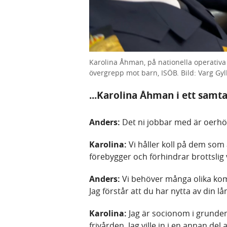
Karolina Åhman, på nationella operativa
övergrepp mot barn, ISÖB. Bild: Varg Gy
...Karolina Åhman i ett samt
Anders:
Det ni jobbar med är oerhör
Karolina:
Vi håller koll på dem som
förebygger och förhindrar brottslig
Anders:
Vi behöver många olika kom
Jag förstår att du har nytta av din 
Karolina:
Jag är socionom i grunden
frivården. Jag ville in i en annan del