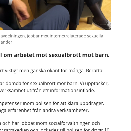
 avdelningen, jobbar mot internetrelaterade sexuella
llander
al om arbetet mot sexualbrott mot barn.
t viktigt men ganska okänt för många. Berätta!
 är dömda för sexualbrott mot barn. Vi upptäcker,
 verksamhet utifrån ett informationsinflöde.
petenser inom polisen för att klara uppdraget.
långa erfarenhet från andra verksamheter.
 och har jobbat inom socialförvaltningen och
 av rättskedjan och lockades till polisen för drygt 10