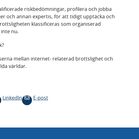
lificerade riskbedömningar, profilera och jobba
 och annan expertis, för att tidigt upptäcka och
 brottsligheten klassificeras som organiserad
 inte nu.
k?
erna mellan internet- relaterad brottslighet och
ilda världar.
LinkedIn
E-post