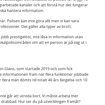
pparbetade kanaler och att förstå hur det fungerar
i ska hantera information.
här. Polisen kan inte göra allt men vi kan vara
fessioner. Det gäller alla typer av brott.
 jobb prestigelöst, inte låsa in information utan
l lokalpolisområden om att en person är på väg ut i
ion Glans, som startade 2019 och som fick
te informationen fram när flera funktioner jobbade
r flera män dömts till totalt 46 års fängelse och 10
inte går att utreda bort. Vi måste arbeta mer
r drabbad. Hur ser du på utvecklingen framåt?