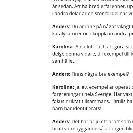
år sedan. Att ha bred erfarenhet, u
i andra delar är en stor fördel när v
Anders:
Du är inne på något viktigt 
katalysatorer och koppla in andra pro
Karolina:
Absolut – och att göra sitt
delge denna vidare, till exempel til
samhället.
Anders:
Finns några bra exempel?
Karolina:
Ja, ett exempel är operat
förgreningar i hela Sverige. Här väx
fokusinriktat tillsammans. Hittills ha
barn har identifierats!
Anders:
Det här är ju ett brott som 
brottsförebyggande så att ingen bli