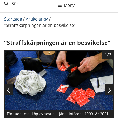
Sök
Meny
Startsida
/
Artikelarkiv
/
”Straffskärpningen är en besvikelse”
”Straffskärpningen är en besvikelse”
B
1/2
i
l
d
Förbudet mot köp av sexuell tjänst infördes 1999. År 2021