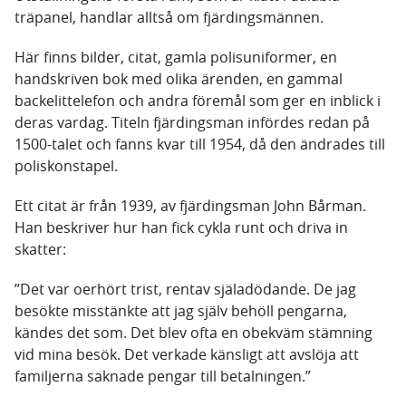
träpanel, handlar alltså om fjärdingsmännen.
Här finns bilder, citat, gamla polisuniformer, en
handskriven bok med olika ärenden, en gammal
backelittelefon och andra föremål som ger en inblick i
deras vardag. Titeln fjärdingsman infördes redan på
1500-talet och fanns kvar till 1954, då den ändrades till
poliskonstapel.
Ett citat är från 1939, av fjärdingsman John Bårman.
Han beskriver hur han fick cykla runt och driva in
skatter:
”Det var oerhört trist, rentav själadödande. De jag
besökte misstänkte att jag själv behöll pengarna,
kändes det som. Det blev ofta en obekväm stämning
vid mina besök. Det verkade känsligt att avslöja att
familjerna saknade pengar till betalningen.”