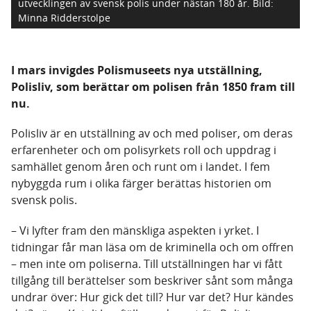
utvecklingen av svensk polis under nästan 180 år.
Bild:
Minna Ridderstolpe
I mars invigdes Polismuseets nya utställning,
Polisliv, som berättar om polisen från 1850 fram till
nu.
Polisliv är en utställning av och med poliser, om deras
erfarenheter och om polisyrkets roll och uppdrag i
samhället genom åren och runt om i landet. I fem
nybyggda rum i olika färger berättas historien om
svensk polis.
– Vi lyfter fram den mänskliga aspekten i yrket. I
tidningar får man läsa om de kriminella och om offren
– men inte om poliserna. Till utställningen har vi fått
tillgång till berättelser som beskriver sånt som många
undrar över: Hur gick det till? Hur var det? Hur kändes