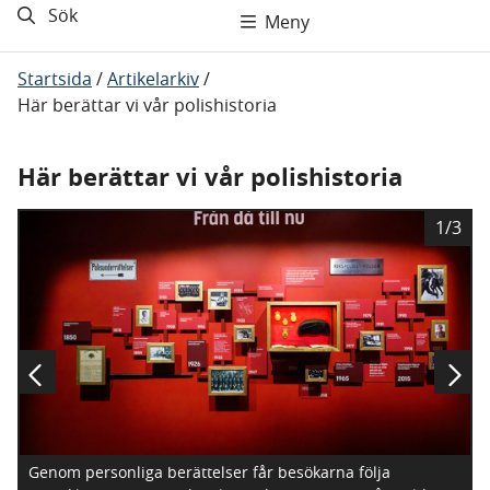
Sök
Meny
Startsida
/
Artikelarkiv
/
Här berättar vi vår polishistoria
Här berättar vi vår polishistoria
B
1/3
i
l
d
Genom personliga berättelser får besökarna följa