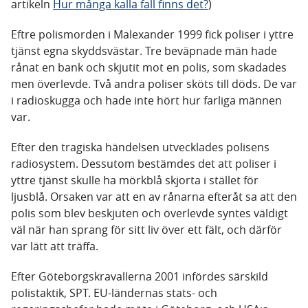
artikeln
Hur många kalla fall finns det?
)
Eftre polismorden i Malexander 1999 fick poliser i yttre
tjänst egna skyddsvästar. Tre beväpnade män hade
rånat en bank och skjutit mot en polis, som skadades
men överlevde. Två andra poliser sköts till döds. De var
i radioskugga och hade inte hört hur farliga männen
var.
Efter den tragiska händelsen utvecklades polisens
radiosystem. Dessutom bestämdes det att poliser i
yttre tjänst skulle ha mörkblå skjorta i stället för
ljusblå. Orsaken var att en av rånarna efteråt sa att den
polis som blev beskjuten och överlevde syntes väldigt
väl när han sprang för sitt liv över ett fält, och därför
var lätt att träffa.
Efter Göteborgskravallerna 2001 infördes särskild
polistaktik, SPT. EU-ländernas stats- och