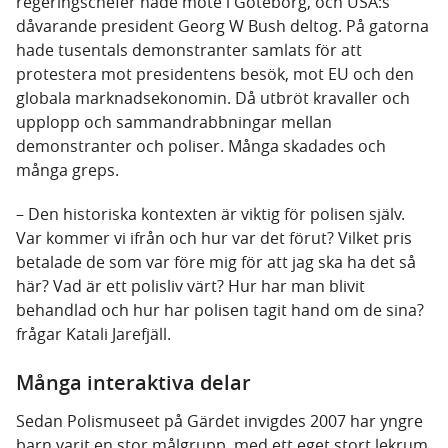
regeringschefer hade möte i Göteborg, och USA:s
dåvarande president Georg W Bush deltog. På gatorna
hade tusentals demonstranter samlats för att
protestera mot presidentens besök, mot EU och den
globala marknadsekonomin. Då utbröt kravaller och
upplopp och sammandrabbningar mellan
demonstranter och poliser. Många skadades och
många greps.
– Den historiska kontexten är viktig för polisen själv.
Var kommer vi ifrån och hur var det förut? Vilket pris
betalade de som var före mig för att jag ska ha det så
här? Vad är ett polisliv värt? Hur har man blivit
behandlad och hur har polisen tagit hand om de sina?
frågar Katali Jarefjäll.
Många interaktiva delar
Sedan Polismuseet på Gärdet invigdes 2007 har yngre
barn varit en stor målgrupp, med ett eget stort lekrum.