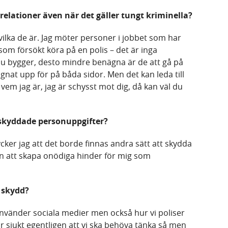
relationer även när det gäller tungt kriminella?
vilka de är. Jag möter personer i jobbet som har
 som försökt köra på en polis – det är inga
u bygger, desto mindre benägna är de att gå på
 signat upp för på båda sidor. Men det kan leda till
em jag är, jag är schysst mot dig, då kan väl du
 skyddade personuppgifter?
tycker jag att det borde finnas andra sätt att skydda
an att skapa onödiga hinder för mig som
t skydd?
 använder sociala medier men också hur vi poliser
är sjukt egentligen att vi ska behöva tänka så men