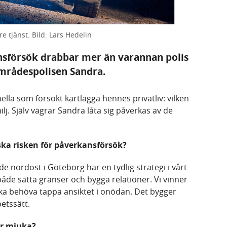
e tjänst. Bild: Lars Hedelin
nsförsök drabbar mer än varannan polis
 områdespolisen Sandra.
lla som försökt kartlägga hennes privatliv: vilken
lj. Själv vägrar Sandra låta sig påverkas av de
nska risken för påverkansförsök?
e nordost i Göteborg har en tydlig strategi i vårt
åde sätta gränser och bygga relationer. Vi vinner
ska behöva tappa ansiktet i onödan. Det bygger
betssätt.
ör mjuka?