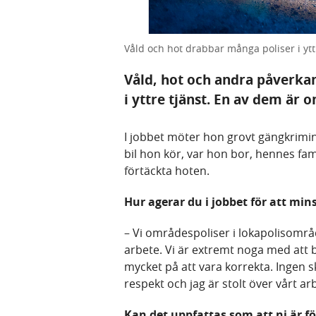
Våld och hot drabbar många poliser i yttr
Våld, hot och andra påverka
i yttre tjänst. En av dem är
I jobbet möter hon grovt gängkrimine
bil hon kör, var hon bor, hennes fami
förtäckta hoten.
Hur agerar du i jobbet för att mi
– Vi områdespoliser i lokapolisområd
arbete. Vi är extremt noga med att b
mycket på att vara korrekta. Ingen 
respekt och jag är stolt över vårt ar
Kan det uppfattas som att ni är f