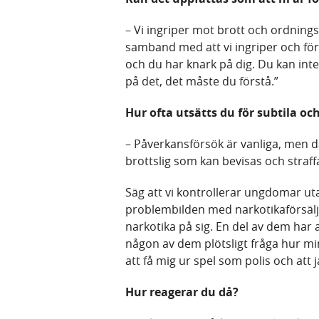
– Vi ingriper mot brott och ordningss
samband med att vi ingriper och förkl
och du har knark på dig. Du kan int
på det, det måste du förstå.”
Hur ofta utsätts du för subtila oc
– Påverkansförsök är vanliga, men 
brottslig som kan bevisas och straff
Säg att vi kontrollerar ungdomar ut
problembilden med narkotikaförsäljn
narkotika på sig. En del av dem har a
någon av dem plötsligt fråga hur mi
att få mig ur spel som polis och att j
Hur reagerar du då?