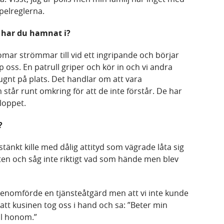
pelreglerna.
 har du hamnat i?
mar strömmar till vid ett ingripande och börjar
p oss. En patrull griper och kör in och vi andra
 lugnt på plats. Det handlar om att vara
står runt omkring för att de inte förstår. De har
rloppet.
?
änkt kille med dålig attityd som vägrade låta sig
eten och såg inte riktigt vad som hände men blev
vi genomförde en tjänsteåtgärd men att vi inte kunde
att kusinen tog oss i hand och sa: ”Beter min
ill honom.”