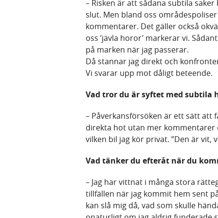
– Risken är att sådana subtila saker 
slut. Men bland oss områdespoliser
kommentarer. Det gäller också okvä
oss ’jävla horor’ markerar vi. Sådant
på marken när jag passerar.
Då stannar jag direkt och konfronte
Vi svarar upp mot dåligt beteende.
Vad tror du är syftet med subtila 
– Påverkansförsöken är ett sätt att f
direkta hot utan mer kommentarer om 
vilken bil jag kör privat. ”Den är vit, 
Vad tänker du efteråt när du ko
– Jag har vittnat i många stora rätt
tillfällen när jag kommit hem sent på
kan slå mig då, vad som skulle hända
onaturligt om jag aldrig funderade s