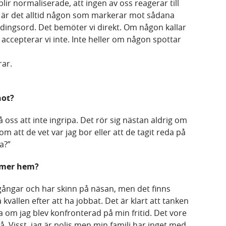
blir normaliserade, att ingen av oss reagerar till
 är det alltid någon som markerar mot sådana
dingsord. Det bemöter vi direkt. Om någon kallar
 accepterar vi inte. Inte heller om någon spottar
rar.
hot?
å oss att inte ingripa. Det rör sig nästan aldrig om
att de vet var jag bor eller att de tagit reda på
va?”
mmer hem?
egångar och har skinn på näsan, men det finns
 kvällen efter att ha jobbat. Det är klart att tanken
 om jag blev konfronterad på min fritid. Det vore
å. Visst, jag är polis men min familj har inget med