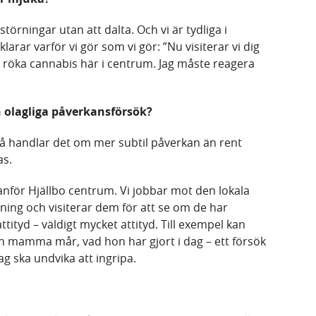
törningar utan att dalta. Och vi är tydliga i
arar varför vi gör som vi gör: ”Nu visiterar vi dig
e röka cannabis här i centrum. Jag måste reagera
h olagliga påverkansförsök?
då handlar det om mer subtil påverkan än rent
as.
anför Hjällbo centrum. Vi jobbar mot den lokala
ing och visiterar dem för att se om de har
ttityd – väldigt mycket attityd. Till exempel kan
n mamma mår, vad hon har gjort i dag – ett försök
ag ska undvika att ingripa.