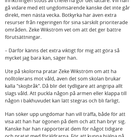
inriktningen stöds av cheferna gör det lättare. Vill han
gå vidare med ett ungdomsärende kanske det inte går
direkt, men nästa vecka. Botkyrka har även extra
resurser från regeringen för sina särskilt prioriterade
områden. Zeke Wikström vet om att det ger bättre
förutsättningar.
– Därför känns det extra viktigt för mig att göra så
mycket jag bara kan, säger han.
Ute på skolorna pratar Zeke Wikström om att ha
nolltolerans mot våld, även det som skolan brukar
kalla "skojbråk". Då blir det tydligare att angripa allt
slags våld. Att puckla någon på armen eller klappa till
någon i bakhuvudet kan lätt stegras och bli farligt.
Han söker upp ungdomar han vill träffa, både för att
visa att han har ögonen på dem och att han bryr sig.
Kanske har han rapporterat dem för något tidigare
och pratat med föräldrarna. För att kunna hjälpa på