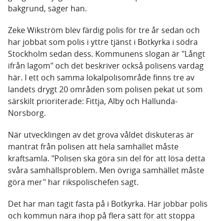
bakgrund, säger han.
Zeke Wikström blev färdig polis för tre år sedan och
har jobbat som polis i yttre tjänst i Botkyrka i södra
Stockholm sedan dess. Kommunens slogan är "Långt
ifrån lagom" och det beskriver också polisens vardag
här. I ett och samma lokalpolisområde finns tre av
landets drygt 20 områden som polisen pekat ut som
särskilt prioriterade: Fittja, Alby och Hallunda-
Norsborg.
När utvecklingen av det grova våldet diskuteras är
mantrat från polisen att hela samhället måste
kraftsamla. "Polisen ska göra sin del för att lösa detta
svåra samhällsproblem. Men övriga samhället måste
göra mer" har rikspolischefen sagt.
Det har man tagit fasta på i Botkyrka. Här jobbar polis
och kommun nära ihop på flera sätt för att stoppa