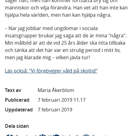
säger han, men han kommer fortsätta bry sig om
människor och vilja förändra. Han vet att han inte kan
hjälpa hela världen, men han kan hjälpa några.
– När jag jobbar med ungdomar i sociala
insatsgrupper brukar jag säga att de är mina "några".
Min målbild är att de vid 25 års ålder ska titta tillbaka
och tänka att det här var en strulig period i mitt liv,
men jag klarade mig – vilken jävla tur!
Läs också: "Vi förebygger våld på skoltid"
Text av
Maria Åkerblom
Publicerad
7 februari 2019 11.17
Uppdaterad
7 februari 2019
Dela sidan