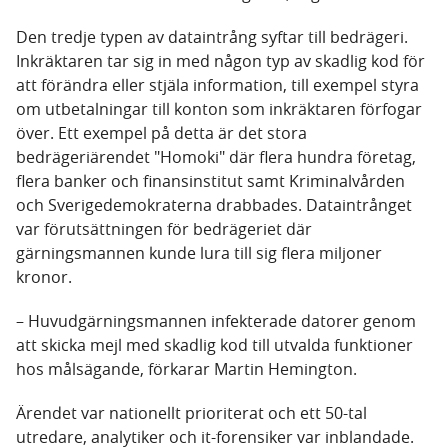
Den tredje typen av dataintrång syftar till bedrägeri.
Inkräktaren tar sig in med någon typ av skadlig kod för
att förändra eller stjäla information, till exempel styra
om utbetalningar till konton som inkräktaren förfogar
över. Ett exempel på detta är det stora
bedrägeriärendet "Homoki" där flera hundra företag,
flera banker och finansinstitut samt Kriminalvården
och Sverigedemokraterna drabbades. Dataintrånget
var förutsättningen för bedrägeriet där
gärningsmannen kunde lura till sig flera miljoner
kronor.
– Huvudgärningsmannen infekterade datorer genom
att skicka mejl med skadlig kod till utvalda funktioner
hos målsägande, förkarar Martin Hemington.
Ärendet var nationellt prioriterat och ett 50-tal
utredare, analytiker och it-forensiker var inblandade.