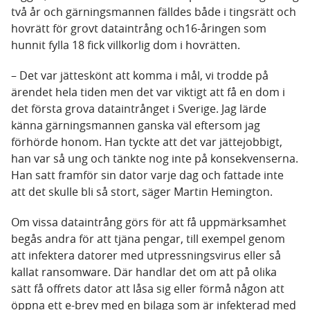
två år och gärningsmannen fälldes både i tingsrätt och
hovrätt för grovt dataintrång och16-åringen som
hunnit fylla 18 fick villkorlig dom i hovrätten.
– Det var jätteskönt att komma i mål, vi trodde på
ärendet hela tiden men det var viktigt att få en dom i
det första grova dataintrånget i Sverige. Jag lärde
känna gärningsmannen ganska väl eftersom jag
förhörde honom. Han tyckte att det var jättejobbigt,
han var så ung och tänkte nog inte på konsekvenserna.
Han satt framför sin dator varje dag och fattade inte
att det skulle bli så stort, säger Martin Hemington.
Om vissa dataintrång görs för att få uppmärksamhet
begås andra för att tjäna pengar, till exempel genom
att infektera datorer med utpressningsvirus eller så
kallat ransomware. Där handlar det om att på olika
sätt få offrets dator att låsa sig eller förmå någon att
öppna ett e-brev med en bilaga som är infekterad med