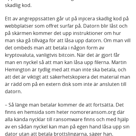
skadlig kod.
Ett av angreppssätten går ut på injicera skadlig kod på
webbplatser som offret surfar på. Datorn blir låst och
på skärmen kommer det upp instruktioner om hur
man ska gå tillväga för att låsa upp datorn. Om man vill
det ombeds man att betala i någon form av
kryptovaluta, vanligtvis bitcoin. När det är gjort får
man en nyckel så att man kan låsa upp filerna. Martin
Hemington är tydlig med att man inte ska betala, och
att det är viktigt att säkerhetskopiera det material man
är rädd om på en extern disk som inte är ansluten till
datorn.
– Så länge man betalar kommer de att fortsätta. Det
finns en hemsida som heter nomoreransom.org där
alla kända nycklar till ransomware finns och med hjälp
av en sådan nyckel kan man på egen hand låsa upp sin
dator utan att betala brottslingarna, säger han.