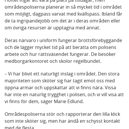
I löftet ingår att vara på plats på tisdagar, men
områdespoliserna planerar in så mycket tid i området
som möjligt, dagpass varvat med kvällspass. Ibland får
de ta ingripandejobb om det är i deras områden eller
om övriga resurser är upptagna med annat.
Deras närvaro i uniform fungerar brottsförebyggande
och de lägger mycket tid på att berätta om polisens
arbete och hur rättsväsendet fungerar. De besöker
medborgarkontoret och skolor regelbundet.
– Vi har blivit ett naturligt inslag i området. Den stora
majoriteten som sköter sig har tagit emot oss med
öppna armar och uppskattar att vi finns nära. Vissa
har inte en naturlig trygghet i polisen, och vi vill visa att
vi finns för dem, säger Marie Edlund.
Områdespoliserna stör och rapporterar den lilla klick
som inte sköter sig, men har ändå en schysst kontakt
med de flesta.