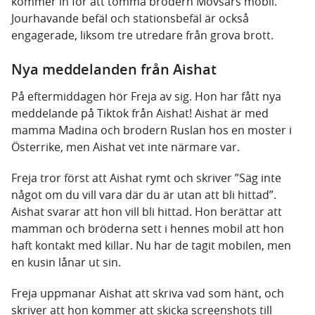
kommer in för att tömma brodern Movsars mobil.
Jourhavande befäl och stationsbefäl är också
engagerade, liksom tre utredare från grova brott.
Nya meddelanden från Aishat
På eftermiddagen hör Freja av sig. Hon har fått nya
meddelande på Tiktok från Aishat! Aishat är med
mamma Madina och brodern Ruslan hos en moster i
Österrike, men Aishat vet inte närmare var.
Freja tror först att Aishat rymt och skriver ”Säg inte
något om du vill vara där du är utan att bli hittad”.
Aishat svarar att hon vill bli hittad. Hon berättar att
mamman och bröderna sett i hennes mobil att hon
haft kontakt med killar. Nu har de tagit mobilen, men
en kusin lånar ut sin.
Freja uppmanar Aishat att skriva vad som hänt, och
skriver att hon kommer att skicka screenshots till