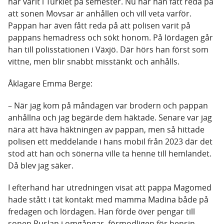
har varit i Turkiet på semester. Nu har han fått reda på
att sonen Movsar är anhållen och vill veta varför.
Pappan har även fått reda på att polisen varit på
pappans hemadress och sökt honom. På lördagen går
han till polisstationen i Växjö. Där hörs han först som
vittne, men blir snabbt misstänkt och anhålls.
Åklagare Emma Berge:
– När jag kom på måndagen var brodern och pappan
anhållna och jag begärde dem häktade. Senare var jag
nära att häva häktningen av pappan, men så hittade
polisen ett meddelande i hans mobil från 2023 där det
stod att han och sönerna ville ta henne till hemlandet.
Då blev jag säker.
I efterhand har utredningen visat att pappa Magomed
hade stått i tät kontakt med mamma Madina både på
fredagen och lördagen. Han förde över pengar till
sonen Ruslan i omgångar, förmodligen för bensin –