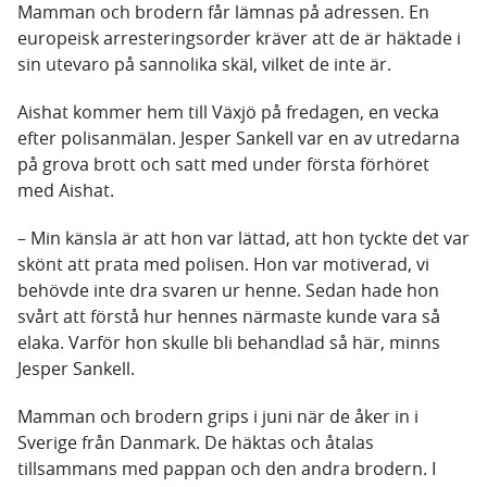
Mamman och brodern får lämnas på adressen. En
europeisk arresteringsorder kräver att de är häktade i
sin utevaro på sannolika skäl, vilket de inte är.
Aishat kommer hem till Växjö på fredagen, en vecka
efter polisanmälan. Jesper Sankell var en av utredarna
på grova brott och satt med under första förhöret
med Aishat.
– Min känsla är att hon var lättad, att hon tyckte det var
skönt att prata med polisen. Hon var motiverad, vi
behövde inte dra svaren ur henne. Sedan hade hon
svårt att förstå hur hennes närmaste kunde vara så
elaka. Varför hon skulle bli behandlad så här, minns
Jesper Sankell.
Mamman och brodern grips i juni när de åker in i
Sverige från Danmark. De häktas och åtalas
tillsammans med pappan och den andra brodern. I