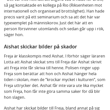
så jag kontaktade en kollega på Rio (Riksenheten mot
internationell och organiserad brottslighet). Han hade
precis varit på ett seminarium och sa att det här var
typexemplet på människorov. Just det här att en
person försvinner utomlands och sedan går upp i rök,
säger hon.
Aishat skickar bilder på skador
Freja är klasskompis med Aishat. I förhör säger läraren
Lotta att Aishat skickat sms till Freja där Aishat skrivit
att Freja inte får skriva till henne. Polisen ringer upp
Freja som berättar att hon och Aishat hänger hela
tiden i skolan, men de ”krockar mycket i kulturen”, som
Freja uttrycker det. Aishat får inte vara ute lika mycket
som Freja, hon får inte göra samma saker för då blir
hon slagen.
Aishat har skickat bilder till Freja, bland annat på sig