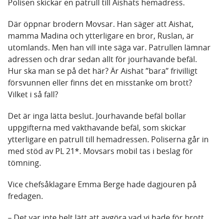
Polisen skickar en patrull till Aishats hemadress.
Där öppnar brodern Movsar. Han säger att Aishat,
mamma Madina och ytterligare en bror, Ruslan, är
utomlands. Men han vill inte säga var. Patrullen lämnar
adressen och drar sedan allt för jourhavande befäl.
Hur ska man se på det här? Är Aishat ”bara” frivilligt
försvunnen eller finns det en misstanke om brott?
Vilket i så fall?
Det är inga lätta beslut. Jourhavande befäl bollar
uppgifterna med vakthavande befäl, som skickar
ytterligare en patrull till hemadressen. Poliserna går in
med stöd av PL 21*. Movsars mobil tas i beslag för
tömning.
Vice chefsåklagare Emma Berge hade dagjouren på
fredagen.
– Det var inte helt lätt att avgöra vad vi hade för brott,