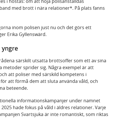
s i höstas: om att höja polisanställdas
and med brott i nära relationer*. På plats fanns
ågorna inom polisen just nu och det görs ett
ger Erika Gyllenswärd.
h yngre
ådena särskilt utsatta brottsoffer som ett av sina
a metoder sprider sig. Några exempel är att
 och att poliser med särskild kompetens i
för att förmå dem att sluta använda våld, och
mma beteende.
ationella informationskampanjer under namnet
 2025 hade fokus på våld i äldres relationer. Varje
kampanjen Svartsjuka är inte romantiskt, som riktas