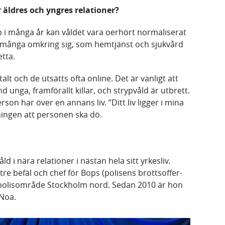
 äldres och yngres relationer?
hop i många år kan våldet vara oerhört normaliserat
a många omkring sig, som hemtjänst och sjukvård
tta.
talt och de utsätts ofta online. Det är vanligt att
d unga, framförallt killar, och strypvåld är utbrett.
son har över en annans liv. ”Ditt liv ligger i mina
ningen att personen ska dö.
d i nära relationer i nästan hela sitt yrkesliv.
re befäl och chef för Bops (polisens brottsoffer-
polisområde Stockholm nord. Sedan 2010 är hon
Noa.