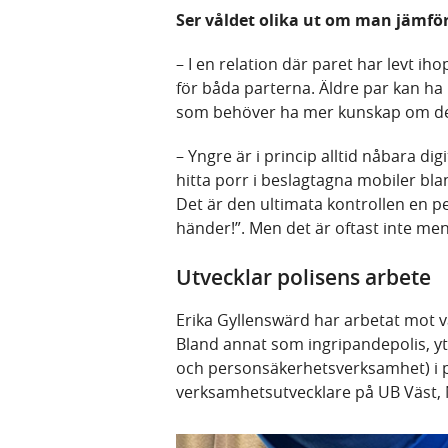
Ser våldet olika ut om man jämför
– I en relation där paret har levt i
för båda parterna. Äldre par kan h
som behöver ha mer kunskap om de
– Yngre är i princip alltid nåbara digi
hitta porr i beslagtagna mobiler blan
Det är den ultimata kontrollen en per
händer!”. Men det är oftast inte me
Utvecklar polisens arbete
Erika Gyllenswärd har arbetat mot vål
Bland annat som ingripandepolis, ytt
och personsäkerhetsverksamhet) i 
verksamhetsutvecklare på UB Väst, 