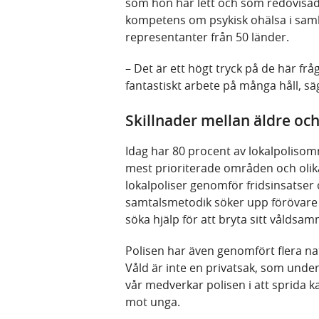
som hon har lett och som redovisade
kompetens om psykisk ohälsa i samb
representanter från 50 länder.
– Det är ett högt tryck på de här fr
fantastiskt arbete på många håll, sä
Skillnader mellan äldre oc
Idag har 80 procent av lokalpolisomr
mest prioriterade områden och olik
lokalpoliser genomför fridsinsatser
samtalsmetodik söker upp förövare 
söka hjälp för att bryta sitt våldsa
Polisen har även genomfört flera n
Våld är inte en privatsak, som under
vår medverkar polisen i att sprida 
mot unga.