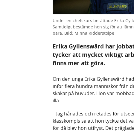
Under en chefskurs berättade Erika Gyl
Samtidigt bestämde hon sig för att lämn
bära. Bild: Minna Ridderstolpe
Erika Gyllenswärd har jobbat 
tycker att mycket viktigt a
finns mer att göra.
Om den unga Erika Gyllenswärd hade
inför flera hundra människor från d
skakat på huvudet. Hon var mobbad s
illa.
– Jag hånades och retades för utseend
klasskompis sa att hon tyckte det va
för då blev hon utfryst. Det präglad