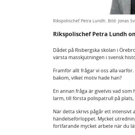
Rikspolischef Petra Lundh. Bild: Jonas S
Rikspolischef Petra Lundh o
Dådet på Risbergska skolan i Örebr
värsta masskjutningen i svensk hist
Framför allt frågar vi oss alla varf
bakom, vilket motiv hade han?
En annan fråga är givetvis vad som 
larm, till första polispatrull på plats
När detta skrivs pågår ett intensivt
händelseförloppet. Mycket utredning
fortfarande mycket arbete när du lä