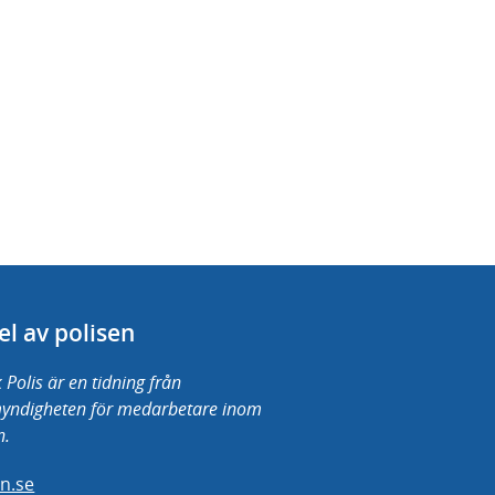
el av polisen
 Polis är en tidning från
myndigheten för medarbetare inom
n.
en.se