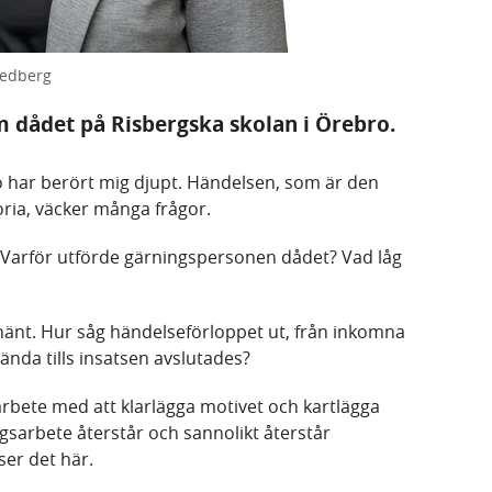
vedberg
m dådet på Risbergska skolan i Örebro.
o har berört mig djupt. Händelsen, som är den
oria, väcker många frågor.
ör. Varför utförde gärningspersonen dådet? Vad låg
hänt. Hur såg händelseförloppet ut, från inkomna
, ända tills insatsen avslutades?
 arbete med att klarlägga motivet och kartlägga
sarbete återstår och sannolikt återstår
ser det här.