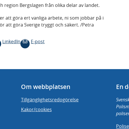
ch region Bergslagen från olika delar av landet.
ter att göra ert vanliga arbete, ni som jobbar på i
r att göra Sverige tryggt och säkert. /Petra
LinkedIn
E-post
Om webbplatsen
En d
Tillgänglighetsredogörelse
Svensk
Polis
Kakor/cookies
polise
Polis