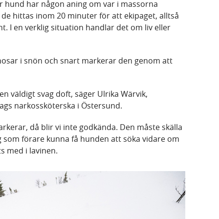
ler hund har någon aning om var i massorna
e hittas inom 20 minuter för att ekipaget, alltså
 I en verklig situation handlar det om liv eller
nosar i snön och snart markerar den genom att
 väldigt svag doft, säger Ulrika Wärvik,
rdags narkossköterska i Östersund.
rkerar, då blir vi inte godkända. Den måste skälla
ag som förare kunna få hunden att söka vidare om
ts med i lavinen.