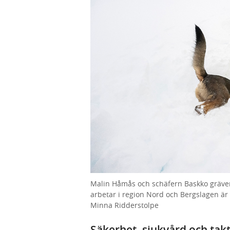
Malin Håmås och schäfern Baskko gräver
arbetar i region Nord och Bergslagen är u
Minna Ridderstolpe
Säkerhet, sjukvård och takt