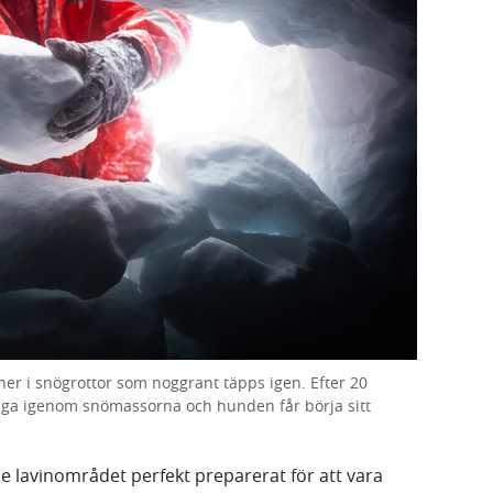
ner i snögrottor som noggrant täpps igen. Efter 20
nga igenom snömassorna och hunden får börja sitt
e lavinområdet perfekt preparerat för att vara