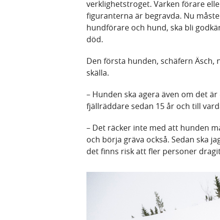
verklighetstroget. Varken förare el
figuranterna är begravda. Nu måste d
hundförare och hund, ska bli godkänt.
död.
Den första hunden, schäfern Äsch, 
skälla.
– Hunden ska agera även om det är en
fjällräddare sedan 15 år och till va
– Det räcker inte med att hunden ma
och börja gräva också. Sedan ska j
det finns risk att fler personer dragi