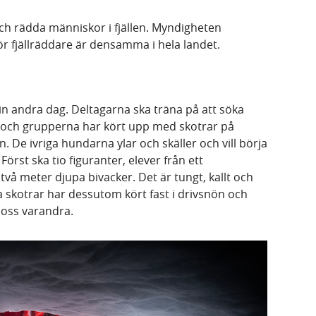
och rädda människor i fjällen. Myndigheten
ör fjällräddare är densamma i hela landet.
in andra dag. Deltagarna ska träna på att söka
 och grupperna har kört upp med skotrar på
. De ivriga hundarna ylar och skäller och vill börja
örst ska tio figuranter, elever från ett
vå meter djupa bivacker. Det är tungt, kallt och
a skotrar har dessutom kört fast i drivsnön och
loss varandra.