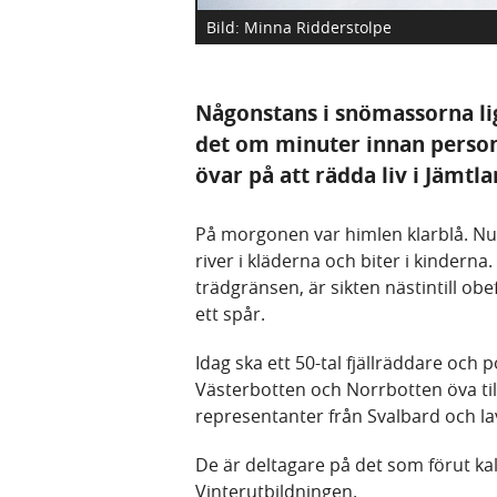
Bild: Minna Ridderstolpe
Någonstans i snömassorna li
det om minuter innan person
övar på att rädda liv i Jämtla
På morgonen var himlen klarblå. Nu
river i kläderna och biter i kinderna
trädgränsen, är sikten nästintill obe
ett spår.
Idag ska ett 50-tal fjällräddare och
Västerbotten och Norrbotten öva ti
representanter från Svalbard och la
De är deltagare på det som förut k
Vinterutbildningen.