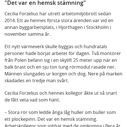
"Det var en hemsk stämning"
Cecilia Forzelius har utrett arbetsmiljöbrott sedan
2014. Ett av hennes första stora ärenden var vid en
annan byggarbetsplats, i Hjorthagen i Stockholm i
november samma år.
Ett nytt värmeverk skulle byggas och hundratals
personer hade börjat arbetet för dagen. Två montörer
från Polen befann sig i en skylift 25 meter upp när en
balk brast och en sju ton tung rörmodul rasade ner.
Männen slungades ur korgen och dog. Nere på marken
skadades en tredje man svårt.
Cecilia Forzelius och hennes kollegor åkte ut så snart
de fått veta vad som hänt.
– Stora rör som ledde ånga låg huller om buller som
ett plockepinn. Det var en hemsk stämning.
Arbetskollegor som jobbat med de omkomna i flera år