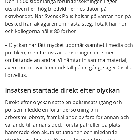
Den 1 500 sidor långa förundersökningen ligger
utskriven i en hög bredvid hennes dator på
skrivbordet. När Svensk Polis hälsar på väntar hon på
besked från åklagaren om nästa steg. Totalt har hon
och kollegorna hållit 80 förhör.
– Olyckan har fått mycket uppmärksamhet i media och
politiken, men för oss är utredningen inte mer
omfattande än andra. Vi hämtar in samma material,
även om det var fem dödsfall på en gång, säger Cecilia
Forzelius.
Insatsen startade direkt efter olyckan
Direkt efter olyckan satte en polisinsats igång och
polisen inledde en förundersökning om
arbetsmiljöbrott, framkallande av fara för annan och
vållande till annans död. Första patruller på plats
hanterade den akuta situationen och inledande
utredningsåtgärder. Kriminaltekniker började sitt