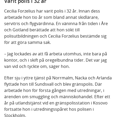
Varit polis i 32 år
Cecilia Forzelius har varit polis i 32 år. Innan dess
arbetade hon tio år som bland annat skidlärare,
servitris och flygvärdinna. En väninna från tiden i Åre
och Gotland berättade att hon sökt till
polisutbildningen och Cecilia Forzelius bestämde sig
för att göra samma sak.
– Jag lockades av att få arbeta utomhus, inte bara på
kontor, och i skift på oregelbundna tider. Det var jag
van vid och tyckte om, säger hon.
Efter sju i yttre tjänst på Norrmalm, Nacka och Arlanda
flyttade hon till Sundsvall och blev gränspolis. Där
arbetade hon för första gången med utredningar, i
ärenden om smuggling och människohandel. Efter ett
år på utlandstjänst vid en gränspolisstation i Kosovo
fortsatte hon i utredningsspåret hos polisen i
Stockholm.