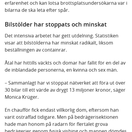
erfarenhet och kan lotsa brottsplatsundersökarna var i
bilarna de ska leta efter spår.
Bilstölder har stoppats och minskat
Det intensiva arbetet har gett utdelning. Statistiken
visar att bilstölderna har minskat radikalt, liksom
beställningen av containrar.
Åtal har hittills väckts och domar har fallit för en del av
de inblandade personerna, en kvinna och sex män.
– Sammanlagt har vi stoppat nätverket att föra ut över
30 bilar till ett värde av drygt 13 miljoner kronor, säger
Monica Krüger.
En chaufför fick endast villkorlig dom, eftersom han
varit ostraffad tidigare. Men på bedrägerisektionen
hade man honom på radarn för flertalet grova
bedrägerier genom fysisk vishing och mannen dömdes