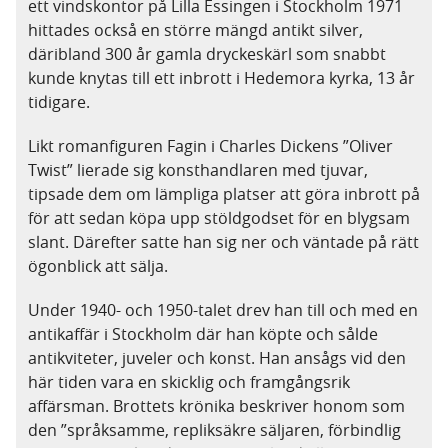
ett vindskontor på Lilla Essingen i Stockholm 1971
hittades också en större mängd antikt silver,
däribland 300 år gamla dryckeskärl som snabbt
kunde knytas till ett inbrott i Hedemora kyrka, 13 år
tidigare.
Likt romanfiguren Fagin i Charles Dickens ”Oliver
Twist” lierade sig konsthandlaren med tjuvar,
tipsade dem om lämpliga platser att göra inbrott på
för att sedan köpa upp stöldgodset för en blygsam
slant. Därefter satte han sig ner och väntade på rätt
ögonblick att sälja.
Under 1940- och 1950-talet drev han till och med en
antikaffär i Stockholm där han köpte och sålde
antikviteter, juveler och konst. Han ansågs vid den
här tiden vara en skicklig och framgångsrik
affärsman. Brottets krönika beskriver honom som
den ”språksamme, repliksäkre säljaren, förbindlig