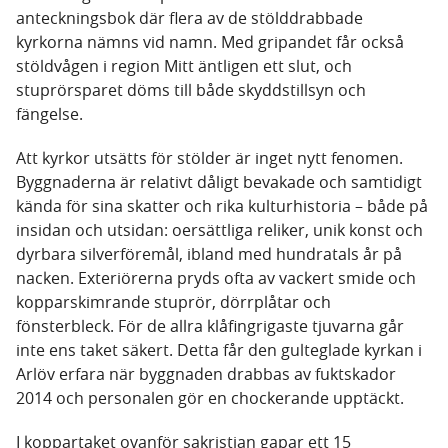
anteckningsbok där flera av de stölddrabbade
kyrkorna nämns vid namn. Med gripandet får också
stöldvågen i region Mitt äntligen ett slut, och
stuprörsparet döms till både skyddstillsyn och
fängelse.
Att kyrkor utsätts för stölder är inget nytt fenomen.
Byggnaderna är relativt dåligt bevakade och samtidigt
kända för sina skatter och rika kulturhistoria – både på
insidan och utsidan: oersättliga reliker, unik konst och
dyrbara silverföremål, ibland med hundratals år på
nacken. Exteriörerna pryds ofta av vackert smide och
kopparskimrande stuprör, dörrplåtar och
fönsterbleck. För de allra klåfingrigaste tjuvarna går
inte ens taket säkert. Detta får den gulteglade kyrkan i
Arlöv erfara när byggnaden drabbas av fuktskador
2014 och personalen gör en chockerande upptäckt.
I koppartaket ovanför sakristian gapar ett 15