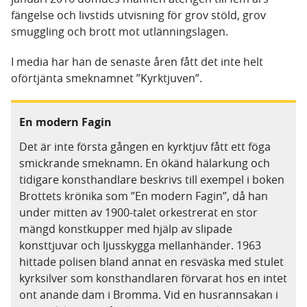
fängelse och livstids utvisning för grov stöld, grov
smuggling och brott mot utlänningslagen.
I media har han de senaste åren fått det inte helt
oförtjänta smeknamnet ”Kyrktjuven”.
En modern Fagin
Det är inte första gången en kyrktjuv fått ett föga
smickrande smeknamn. En ökänd hälarkung och
tidigare konsthandlare beskrivs till exempel i boken
Brottets krönika som ”En modern Fagin”, då han
under mitten av 1900-talet orkestrerat en stor
mängd konstkupper med hjälp av slipade
konsttjuvar och ljusskygga mellanhänder. 1963
hittade polisen bland annat en resväska med stulet
kyrksilver som konsthandlaren förvarat hos en intet
ont anande dam i Bromma. Vid en husrannsakan i