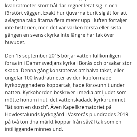
kvadratmeter stort hål där regnet letat sig in och
förstört väggen. Exakt hur tjuvarna burit sig åt för att
avlägsna takplåtarna flera meter upp i luften förtäljer
inte historien, men det var varken första eller sista
gången en svensk kyrka inte längre har tak över
huvudet.
Den 15 september 2015 börjar vatten fullkomligen
forsa in i Dammsvedjans kyrka i Borås och orsakar stor
skada. Denna gång konstateras att halva taket, eller
ungefär 100 kvadratmeter av den kubformade
kyrkobyggnadens koppartak, hade försvunnit under
natten. Kyrkoherden beskriver i media att ljudet som
mötte honom inuti det vattenskadade kyrkorummet
”lät som en dusch”. Även Kapellkrematoriet på
Hovdestalunds kyrkogård i Västerås plundrades 2019
på två ton dna-märkt koppar från såväl tak som en
intilliggande minneslund.