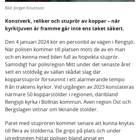
Bild: Jörgen Knutsson
Konstverk, reliker och stuprör av koppar – när
kyrktjuven är framme går inte ens taket säkert.
Den 4 januari 2024 kör en personbil av vägen i Rengsjö.
När polisen kommer till platsen möts de av en man
och en kvinna med bilen full av hopvikta stuprör.
Samtidigt har polisregion Mitt under det senaste året
sett en stöldvåg av sällan skådat slag där
kopparstuprör försvunnit i ett alarmerande tempo
från traktens kyrkor. Vid utgången av 2023 konstateras
närmare 50 kopparstölder i regionen, däribland
Rengsjö kyrka i Bollnäs kommun. Även region Öst och
Bergslagen vittnar om liknande stölder.
Paret med stuprören kommer senare att kunna knytas
till flera av stölderna. De grips på plats och under
utredningen hittar polisen bland annat en