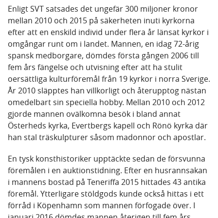
Enligt SVT satsades det ungefär 300 miljoner kronor
mellan 2010 och 2015 på säkerheten inuti kyrkorna
efter att en enskild individ under flera år länsat kyrkor i
omgångar runt om i landet. Mannen, en idag 72-årig
spansk medborgare, dömdes första gången 2006 till
fem års fängelse och utvisning efter att ha stulit
oersättliga kulturföremål från 19 kyrkor i norra Sverige.
År 2010 släpptes han villkorligt och återupptog nästan
omedelbart sin speciella hobby. Mellan 2010 och 2012
gjorde mannen ovälkomna besök i bland annat
Österheds kyrka, Evertbergs kapell och Rönö kyrka där
han stal träskulpturer såsom madonnor och apostlar.
En tysk konsthistoriker upptäckte sedan de försvunna
föremålen i en auktionstidning. Efter en husrannsakan
i mannens bostad på Teneriffa 2015 hittades 43 antika
föremål. Ytterligare stöldgods kunde också hittas i ett
förråd i Köpenhamn som mannen förfogade över. I
januari 2016 dömdes mannen återigen till fem års