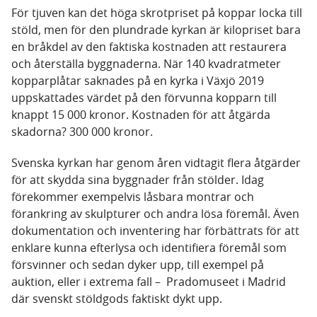
För tjuven kan det höga skrotpriset på koppar locka till
stöld, men för den plundrade kyrkan är kilopriset bara
en bråkdel av den faktiska kostnaden att restaurera
och återställa byggnaderna. När 140 kvadratmeter
kopparplåtar saknades på en kyrka i Växjö 2019
uppskattades värdet på den förvunna kopparn till
knappt 15 000 kronor. Kostnaden för att åtgärda
skadorna? 300 000 kronor.
Svenska kyrkan har genom åren vidtagit flera åtgärder
för att skydda sina byggnader från stölder. Idag
förekommer exempelvis låsbara montrar och
förankring av skulpturer och andra lösa föremål. Även
dokumentation och inventering har förbättrats för att
enklare kunna efterlysa och identifiera föremål som
försvinner och sedan dyker upp, till exempel på
auktion, eller i extrema fall – Pradomuseet i Madrid
där svenskt stöldgods faktiskt dykt upp.