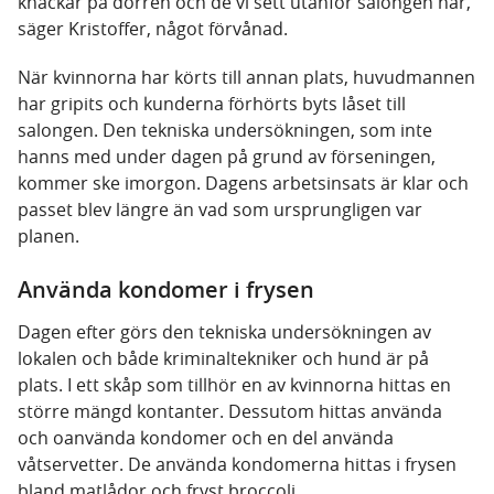
knackar på dörren och de vi sett utanför salongen har,
säger Kristoffer, något förvånad.
När kvinnorna har körts till annan plats, huvudmannen
har gripits och kunderna förhörts byts låset till
salongen. Den tekniska undersökningen, som inte
hanns med under dagen på grund av förseningen,
kommer ske imorgon. Dagens arbetsinsats är klar och
passet blev längre än vad som ursprungligen var
planen.
Använda kondomer i frysen
Dagen efter görs den tekniska undersökningen av
lokalen och både kriminaltekniker och hund är på
plats. I ett skåp som tillhör en av kvinnorna hittas en
större mängd kontanter. Dessutom hittas använda
och oanvända kondomer och en del använda
våtservetter. De använda kondomerna hittas i frysen
bland matlådor och fryst broccoli.