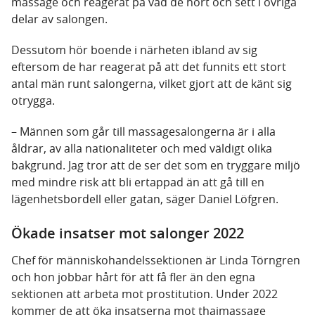
massage och reagerat på vad de hört och sett i övriga
delar av salongen.
Dessutom hör boende i närheten ibland av sig
eftersom de har reagerat på att det funnits ett stort
antal män runt salongerna, vilket gjort att de känt sig
otrygga.
– Männen som går till massagesalongerna är i alla
åldrar, av alla nationaliteter och med väldigt olika
bakgrund. Jag tror att de ser det som en tryggare miljö
med mindre risk att bli ertappad än att gå till en
lägenhetsbordell eller gatan, säger Daniel Löfgren.
Ökade insatser mot salonger 2022
Chef för människohandelssektionen är Linda Törngren
och hon jobbar hårt för att få fler än den egna
sektionen att arbeta mot prostitution. Under 2022
kommer de att öka insatserna mot thaimassage