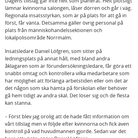
Dagens tillslag går inte helt som planerat. Helt plötsligt
lämnar kvinnorna salongen, låser dörren och går i väg.
Regionala insatsstyrkan, som är på plats för att gå in
först, får vänta. Detsamma gäller övrig personal på
plats från människohandelssektionen och
lokalpolisområde Norrmalm.
Insatsledare Daniel Löfgren, som sitter på
ledningsplats på annat håll, med bland andra
åklagaren som är förundersökningsledare, får göra ett
snabbt omtag och kontrollera vilka medarbetare som
har möjlighet att förlänga arbetstiden eller om det är
det någon som ska hämta på förskolan eller behöver
gå hem tidigt av andra skäl. Det löser sig och de flesta
kan stanna.
– Först blev jag orolig att de hade fått information om
vårt tillslag men vi följde efter kvinnorna och fick även
kontroll på vad huvudmannen gjorde. Sedan var det