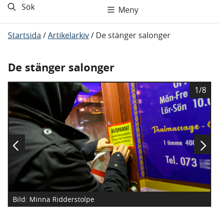
Sök
Meny
Startsida
/
Artikelarkiv
/
De stänger salonger
De stänger salonger
B
1/8
i
l
d
Bild: Minna Ridderstolpe