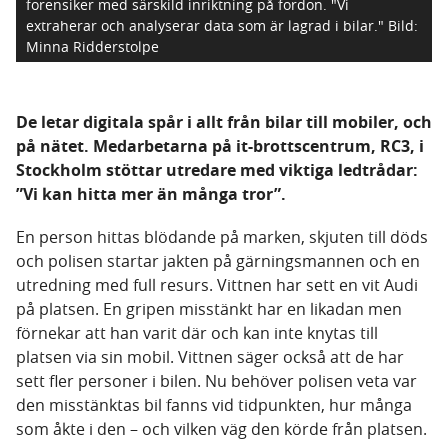
forensiker med särskild inriktning på fordon. "Vi
extraherar och analyserar data som är lagrad i bilar."
Bild:
Minna Ridderstolpe
De letar digitala spår i allt från bilar till mobiler, och
på nätet. Medarbetarna på it-brottscentrum, RC3, i
Stockholm stöttar utredare med viktiga ledtrådar:
”Vi kan hitta mer än många tror”.
En person hittas blödande på marken, skjuten till döds
och polisen startar jakten på gärningsmannen och en
utredning med full resurs. Vittnen har sett en vit Audi
på platsen. En gripen misstänkt har en likadan men
förnekar att han varit där och kan inte knytas till
platsen via sin mobil. Vittnen säger också att de har
sett fler personer i bilen. Nu behöver polisen veta var
den misstänktas bil fanns vid tidpunkten, hur många
som åkte i den – och vilken väg den körde från platsen.