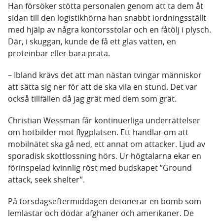
Han försöker stötta personalen genom att ta dem åt
sidan till den logistikhörna han snabbt iordningsställt
med hjälp av några kontorsstolar och en fåtölj i plysch.
Där, i skuggan, kunde de få ett glas vatten, en
proteinbar eller bara prata.
– Ibland krävs det att man nästan tvingar människor
att sätta sig ner för att de ska vila en stund. Det var
också tillfällen då jag grät med dem som grät.
Christian Wessman får kontinuerliga underrättelser
om hotbilder mot flygplatsen. Ett handlar om att
mobilnätet ska gå ned, ett annat om attacker. Ljud av
sporadisk skottlossning hörs. Ur högtalarna ekar en
förinspelad kvinnlig röst med budskapet ”Ground
attack, seek shelter”.
På torsdagseftermiddagen detonerar en bomb som
lemlästar och dödar afghaner och amerikaner. De