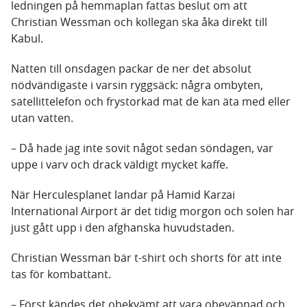
ledningen på hemmaplan fattas beslut om att
Christian Wessman och kollegan ska åka direkt till
Kabul.
Natten till onsdagen packar de ner det absolut
nödvändigaste i varsin ryggsäck: några ombyten,
satellittelefon och frystorkad mat de kan äta med eller
utan vatten.
– Då hade jag inte sovit något sedan söndagen, var
uppe i varv och drack väldigt mycket kaffe.
När Herculesplanet landar på Hamid Karzai
International Airport är det tidig morgon och solen har
just gått upp i den afghanska huvudstaden.
Christian Wessman bär t-shirt och shorts för att inte
tas för kombattant.
– Först kändes det obekvämt att vara obeväpnad och