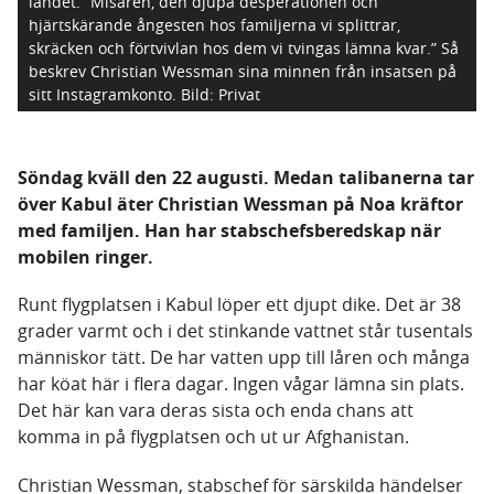
landet. ”Misären, den djupa desperationen och
hjärtskärande ångesten hos familjerna vi splittrar,
skräcken och förtvivlan hos dem vi tvingas lämna kvar.” Så
beskrev Christian Wessman sina minnen från insatsen på
sitt Instagramkonto.
Bild: Privat
Söndag kväll den 22 augusti. Medan talibanerna tar
över Kabul äter Christian Wessman på Noa kräftor
med familjen. Han har stabschefsberedskap när
mobilen ringer.
Runt flygplatsen i Kabul löper ett djupt dike. Det är 38
grader varmt och i det stinkande vattnet står tusentals
människor tätt. De har vatten upp till låren och många
har köat här i flera dagar. Ingen vågar lämna sin plats.
Det här kan vara deras sista och enda chans att
komma in på flygplatsen och ut ur Afghanistan.
Christian Wessman, stabschef för särskilda händelser