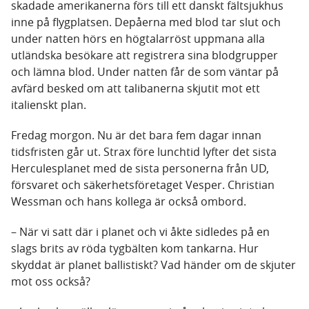
skadade amerikanerna förs till ett danskt fältsjukhus
inne på flygplatsen. Depåerna med blod tar slut och
under natten hörs en högtalarröst uppmana alla
utländska besökare att registrera sina blodgrupper
och lämna blod. Under natten får de som väntar på
avfärd besked om att talibanerna skjutit mot ett
italienskt plan.
Fredag morgon. Nu är det bara fem dagar innan
tidsfristen går ut. Strax före lunchtid lyfter det sista
Herculesplanet med de sista personerna från UD,
försvaret och säkerhetsföretaget Vesper. Christian
Wessman och hans kollega är också ombord.
– När vi satt där i planet och vi åkte sidledes på en
slags brits av röda tygbälten kom tankarna. Hur
skyddat är planet ballistiskt? Vad händer om de skjuter
mot oss också?