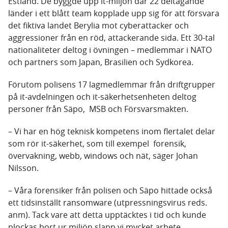
Estland. De byggde upp it-miljön där 22 deltagande
länder i ett blått team kopplade upp sig för att försvara
det fiktiva landet Berylia mot cyberattacker och
aggressioner från en röd, attackerande sida. Ett 30-tal
nationaliteter deltog i övningen – medlemmar i NATO
och partners som Japan, Brasilien och Sydkorea.
Förutom polisens 17 lagmedlemmar från driftgrupper
på it-avdelningen och it-säkerhetsenheten deltog
personer från Säpo, MSB och Försvarsmakten.
– Vi har en hög teknisk kompetens inom flertalet delar
som rör it-säkerhet, som till exempel forensik,
övervakning, webb, windows och nät, säger Johan
Nilsson.
– Våra forensiker från polisen och Säpo hittade också
ett tidsinställt ransomware (utpressningsvirus reds.
anm). Tack vare att detta upptäcktes i tid och kunde
plockas bort ur miljön slapp vi mycket arbete.