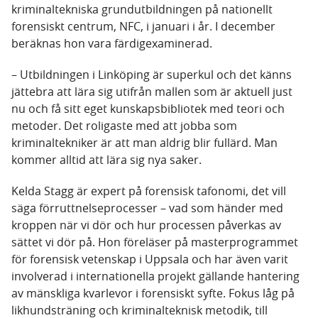
kriminaltekniska grundutbildningen på nationellt
forensiskt centrum, NFC, i januari i år. I december
beräknas hon vara färdigexaminerad.
– Utbildningen i Linköping är superkul och det känns
jättebra att lära sig utifrån mallen som är aktuell just
nu och få sitt eget kunskapsbibliotek med teori och
metoder. Det roligaste med att jobba som
kriminaltekniker är att man aldrig blir fullärd. Man
kommer alltid att lära sig nya saker.
Kelda Stagg är expert på forensisk tafonomi, det vill
säga förruttnelseprocesser – vad som händer med
kroppen när vi dör och hur processen påverkas av
sättet vi dör på. Hon föreläser på masterprogrammet
för forensisk vetenskap i Uppsala och har även varit
involverad i internationella projekt gällande hantering
av mänskliga kvarlevor i forensiskt syfte. Fokus låg på
likhundsträning och kriminalteknisk metodik, till