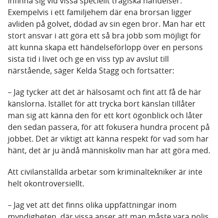
infinna sig vid vissa speciellt tragiska händelser.
Exempelvis i ett familjehem där ena brorsan ligger
avliden på golvet, dödad av sin egen bror. Man har ett
stort ansvar i att göra ett så bra jobb som möjligt för
att kunna skapa ett händelseförlopp över en persons
sista tid i livet och ge en viss typ av avslut till
närstående, säger Kelda Stagg och fortsätter:
– Jag tycker att det är hälsosamt och fint att få de här
känslorna. Istället för att trycka bort känslan tillåter
man sig att känna den för ett kort ögonblick och låter
den sedan passera, för att fokusera hundra procent på
jobbet. Det är viktigt att känna respekt för vad som har
hänt, det är ju ändå människoliv man har att göra med.
Att civilanställda arbetar som kriminaltekniker är inte
helt okontroversiellt.
– Jag vet att det finns olika uppfattningar inom
myndigheten, där vissa anser att man måste vara polis