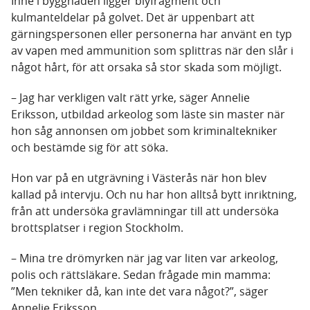
Inne i byggnaden ligger blyfragment och
kulmanteldelar på golvet. Det är uppenbart att
gärningspersonen eller personerna har använt en typ
av vapen med ammunition som splittras när den slår i
något hårt, för att orsaka så stor skada som möjligt.
– Jag har verkligen valt rätt yrke, säger Annelie
Eriksson, utbildad arkeolog som läste sin master när
hon såg annonsen om jobbet som kriminaltekniker
och bestämde sig för att söka.
Hon var på en utgrävning i Västerås när hon blev
kallad på intervju. Och nu har hon alltså bytt inriktning,
från att undersöka gravlämningar till att undersöka
brottsplatser i region Stockholm.
– Mina tre drömyrken när jag var liten var arkeolog,
polis och rättsläkare. Sedan frågade min mamma:
”Men tekniker då, kan inte det vara något?”, säger
Annelie Eriksson.