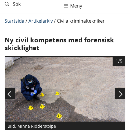
Sök
Meny
Startsida
/
Artikelarkiv
/
Civila kriminaltekniker
Ny civil kompetens med forensisk
skicklighet
B
1/5
i
l
d
Bild: Minna Ridderstolpe