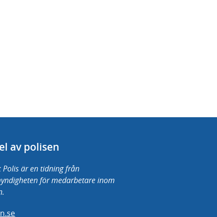
el av polisen
 Polis är en tidning från
myndigheten för medarbetare inom
n.
en.se