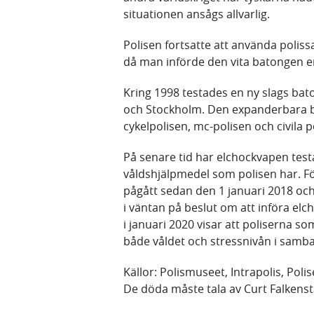
situationen ansågs allvarlig.
Polisen fortsatte att använda polissa
då man införde den vita batongen en
Kring 1998 testades en ny slags bat
och Stockholm. Den expanderbara ba
cykelpolisen, mc-polisen och civila p
På senare tid har elchockvapen test
våldshjälpmedel som polisen har. 
pågått sedan den 1 januari 2018 oc
i väntan på beslut om att införa e
i januari 2020 visar att poliserna s
både våldet och stressnivån i sam
Källor: Polismuseet, Intrapolis, Poli
De döda måste tala av Curt Falkens