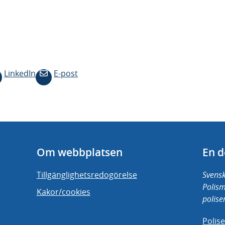
LinkedIn
E-post
Om webbplatsen
En d
Tillgänglighetsredogörelse
Svensk
Polis
Kakor/cookies
polise
Polis