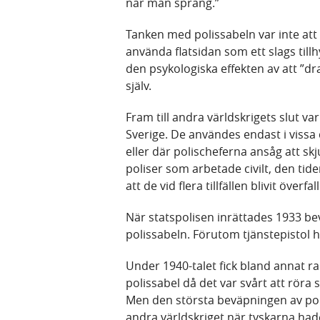
när man sprang.”
Tanken med polissabeln var inte att 
använda flatsidan som ett slags tillh
den psykologiska effekten av att ”dra
själv.
Fram till andra världskrigets slut va
Sverige. De användes endast i vissa 
eller där polischeferna ansåg att s
poliser som arbetade civilt, den tiden
att de vid flera tillfällen blivit öve
När statspolisen inrättades 1933 b
polissabeln. Förutom tjänstepistol h
Under 1940-talet fick bland annat rad
polissabel då det var svårt att röra s
Men den största beväpningen av po
andra världskriget när tyskarna ha