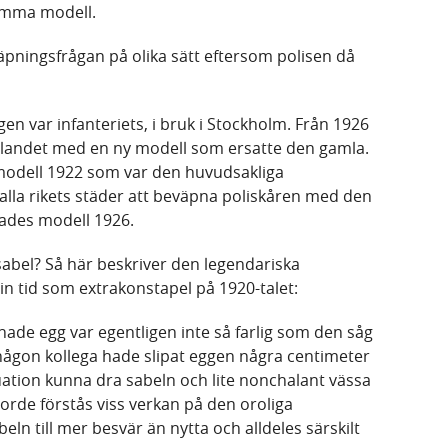
amma modell.
äpningsfrågan på olika sätt eftersom polisen då
gen var infanteriets, i bruk i Stockholm. Från 1926
a landet med en ny modell som ersatte den gamla.
 modell 1922 som var den huvudsakliga
alla rikets städer att beväpna poliskåren med den
lades modell 1926.
sabel? Så här beskriver den legendariska
n tid som extrakonstapel på 1920-talet:
nade egg var egentligen inte så farlig som den såg
 någon kollega hade slipat eggen några centimeter
ituation kunna dra sabeln och lite nonchalant vässa
rde förstås viss verkan på den oroliga
eln till mer besvär än nytta och alldeles särskilt