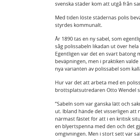
svenska städer kom att utgå från s
Med tiden löste städernas polis bev
styrdes kommunalt.
År 1890 tas en ny sabel, som egentli
såg polissabeln likadan ut över hel
Egentligen var det en svart batong
beväpningen, men i praktiken valde 
nya varianten av polissabel som kal
Hur var det att arbeta med en polis
brottsplatsutredaren Otto Wendel si
”Sabeln som var ganska lätt och sak
ut. Ibland hände det visserligen att
närmast fästet för att i en kritisk s
en blyertspenna med den och det gjo
omgivningen. Men i stort sett var sab