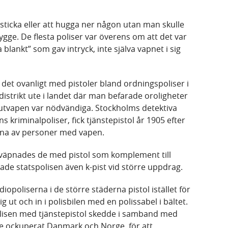
sticka eller att hugga ner någon utan man skulle
ygge. De flesta poliser var överens om att det var
 blankt” som gav intryck, inte själva vapnet i sig
r det ovanligt med pistoler bland ordningspoliser i
distrikt ute i landet där man befarade oroligheter
kjutvapen var nödvändiga. Stockholms detektiva
s kriminalpoliser, fick tjänstepistol år 1905 efter
rfallna av personer med vapen.
eväpnades de med pistol som komplement till
ade statspolisen även k-pist vid större uppdrag.
iopoliserna i de större städerna pistol istället för
ig ut och in i polisbilen med en polissabel i bältet.
lisen med tjänstepistol skedde i samband med
de ockuperat Danmark och Norge, för att