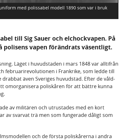
duniform med polissabel modell 1890 som var i bruk
abel till Sig Sauer och elchockvapen. På
å polisens vapen förändrats väsentligt.
sning. Läget i huvudstaden i mars 1848 var alltifrån
h februarirevolutionen i Frankrike, som ledde till
 drabbat även Sveriges huvudstad. Efter de våld-
 omorganisera poliskåren för att bättre kunna
ng.
rade av militären och utrustades med en kort
 var av svarvat trä men som fungerade dåligt som
msmodellen och de första poliskårerna i andra