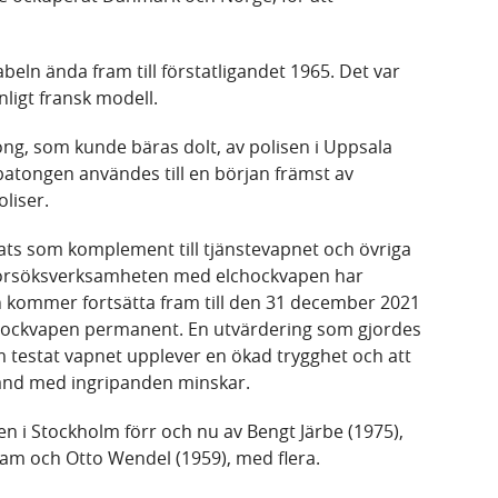
beln ända fram till förstatligandet 1965. Det var
ligt fransk modell.
ong, som kunde bäras dolt, av polisen i Uppsala
tongen användes till en början främst av
oliser.
ats som komplement till tjänstevapnet och övriga
Försöksverksamheten med elchockvapen har
h kommer fortsätta fram till den 31 december 2021
lchockvapen permanent. En utvärdering som gjordes
om testat vapnet upplever en ökad trygghet och att
band med ingripanden minskar.
sen i Stockholm förr och nu av Bengt Järbe (1975),
tam och Otto Wendel (1959), med flera.