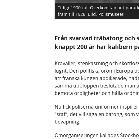
Tidigt 1900-tal. Överkonstaplar i para
fram till 1926.
Bild: Polismuseet
Från svarvad träbatong och s
knappt 200 år har kalibern p
Kravaller, stenkastning och skottlos
lugnt. Den politiska oron i Europa oc
att franska kungen abdikerade, hade
samma upploppen beslutade man att
bemöta oroligheter och hålla ordni
Nu fick poliserna uniformer inspire
”staf”, det vill säga en batong, som
beväpning.
Omorganiseringen kallades Stockhol