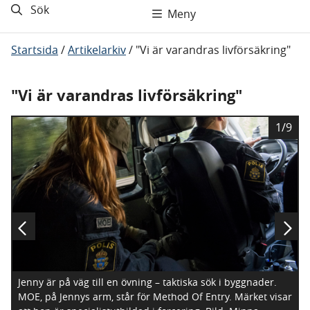
Sök
Meny
Startsida
/
Artikelarkiv
/
"Vi är varandras livförsäkring"
"Vi är varandras livförsäkring"
B
1/9
i
l
d
Jenny är på väg till en övning – taktiska sök i byggnader.
MOE, på Jennys arm, står för Method Of Entry. Märket visar