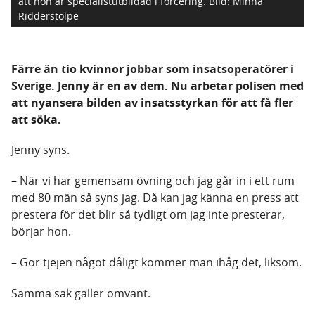
att hon är specialistutbildad i forcering.
Bild: Minna
Ridderstolpe
Färre än tio kvinnor jobbar som insatsoperatörer i
Sverige. Jenny är en av dem. Nu arbetar polisen med
att nyansera bilden av insatsstyrkan för att få fler
att söka.
Jenny syns.
– När vi har gemensam övning och jag går in i ett rum
med 80 män så syns jag. Då kan jag känna en press att
prestera för det blir så tydligt om jag inte presterar,
börjar hon.
– Gör tjejen något dåligt kommer man ihåg det, liksom.
Samma sak gäller omvänt.