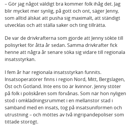
– Gör jag något väldigt bra kommer folk ihåg det. Jag
blir mycket mer synlig, på gott och ont, säger Jenny,
som alltid älskat att pusha sig maximalt, att ständigt
utvecklas och att ställa saker och ting tillrätta.
De var de drivkrafterna som gjorde att Jenny sökte till
polisyrket för åtta år sedan. Samma drivkrafter fick
henne att några år senare söka sig vidare till regionala
insatsstyrkan.
I fem år har regionala insatsstyrkan funnits.
Insatsoperatörer finns i region Nord, Mitt, Bergslagen,
Öst och Gotland. Inte ens tio är kvinnor. Jenny stöter
på folk i poliskåren som förvånas. Som när hon nyligen
stod i omklädningsrummet i en mellanstor stad i
samband med en insats, tog på insatsuniformen och
utrustning – och möttes av två ingripandepoliser som
tittade storögt.