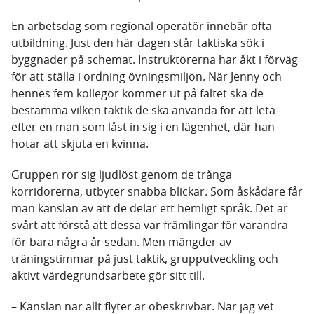
En arbetsdag som regional operatör innebär ofta
utbildning. Just den här dagen står taktiska sök i
byggnader på schemat. Instruktörerna har åkt i förväg
för att ställa i ordning övningsmiljön. När Jenny och
hennes fem kollegor kommer ut på fältet ska de
bestämma vilken taktik de ska använda för att leta
efter en man som låst in sig i en lägenhet, där han
hotar att skjuta en kvinna.
Gruppen rör sig ljudlöst genom de trånga
korridorerna, utbyter snabba blickar. Som åskådare får
man känslan av att de delar ett hemligt språk. Det är
svårt att förstå att dessa var främlingar för varandra
för bara några år sedan. Men mängder av
träningstimmar på just taktik, grupputveckling och
aktivt värdegrundsarbete gör sitt till.
– Känslan när allt flyter är obeskrivbar. När jag vet