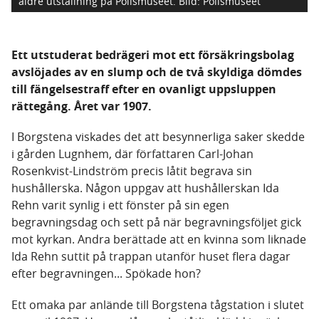
äldre utställning på Polismuseet.
Bild: Polismuseet
Ett utstuderat bedrägeri mot ett försäkringsbolag
avslöjades av en slump och de två skyldiga dömdes
till fängelsestraff efter en ovanligt uppsluppen
rättegång. Året var 1907.
I Borgstena viskades det att besynnerliga saker skedde
i gården Lugnhem, där författaren Carl-Johan
Rosenkvist-Lindström precis låtit begrava sin
hushållerska. Någon uppgav att hushållerskan Ida
Rehn varit synlig i ett fönster på sin egen
begravningsdag och sett på när begravningsföljet gick
mot kyrkan. Andra berättade att en kvinna som liknade
Ida Rehn suttit på trappan utanför huset flera dagar
efter begravningen... Spökade hon?
Ett omaka par anlände till Borgstena tågstation i slutet