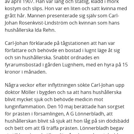
av april 1907. Han var lång och ståtlig, klädd i mörk
kostym och slips. Hon var en liten och satt kvinna med
grått hår. Mannen presenterade sig själv som Carl-
Johan Rosenkvist-Lindström och kvinnan som hans
hushållerska Ida Rehn.
Carl-Johan förklarade på tågstationen att han var
författare och behövde en bostad i lugnt läge åt sig
och sin hushållerska. Snabbt ordnades en
fyrarumsbostad i gården Lugnhem, med en hyra på 15
kronor i månaden.
Några veckor efter inflyttningen sökte Carl-Johan upp
doktor Möller i bygden och sa att hans hushållerska
blivit mycket sjuk och behövde medicin mot
lunginflammation. Den 10 maj berättade han sorgset
för prästen i församlingen, A G Lönnerbladh, att
hushållerskan blivit så sjuk att hon låg på sin dödsbädd
och bett om att få träffa prästen. Lönnerbladh begav