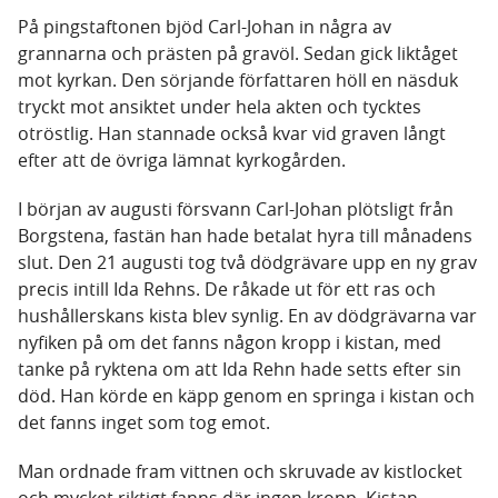
På pingstaftonen bjöd Carl-Johan in några av
grannarna och prästen på gravöl. Sedan gick liktåget
mot kyrkan. Den sörjande författaren höll en näsduk
tryckt mot ansiktet under hela akten och tycktes
otröstlig. Han stannade också kvar vid graven långt
efter att de övriga lämnat kyrkogården.
I början av augusti försvann Carl-Johan plötsligt från
Borgstena, fastän han hade betalat hyra till månadens
slut. Den 21 augusti tog två dödgrävare upp en ny grav
precis intill Ida Rehns. De råkade ut för ett ras och
hushållerskans kista blev synlig. En av dödgrävarna var
nyfiken på om det fanns någon kropp i kistan, med
tanke på ryktena om att Ida Rehn hade setts efter sin
död. Han körde en käpp genom en springa i kistan och
det fanns inget som tog emot.
Man ordnade fram vittnen och skruvade av kistlocket