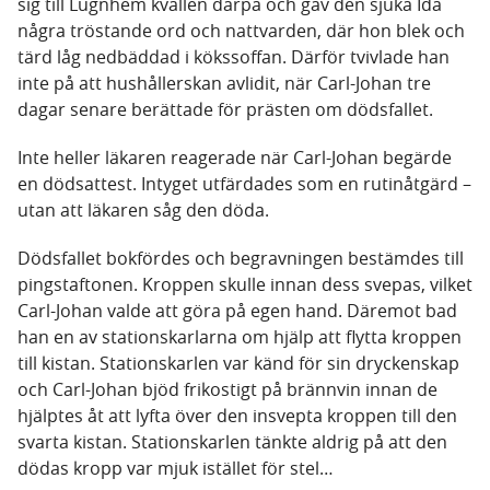
sig till Lugnhem kvällen därpå och gav den sjuka Ida
några tröstande ord och nattvarden, där hon blek och
tärd låg nedbäddad i kökssoffan. Därför tvivlade han
inte på att hushållerskan avlidit, när Carl-Johan tre
dagar senare berättade för prästen om dödsfallet.
Inte heller läkaren reagerade när Carl-Johan begärde
en dödsattest. Intyget utfärdades som en rutinåtgärd –
utan att läkaren såg den döda.
Dödsfallet bokfördes och begravningen bestämdes till
pingstaftonen. Kroppen skulle innan dess svepas, vilket
Carl-Johan valde att göra på egen hand. Däremot bad
han en av stationskarlarna om hjälp att flytta kroppen
till kistan. Stationskarlen var känd för sin dryckenskap
och Carl-Johan bjöd frikostigt på brännvin innan de
hjälptes åt att lyfta över den insvepta kroppen till den
svarta kistan. Stationskarlen tänkte aldrig på att den
dödas kropp var mjuk istället för stel…