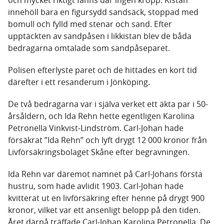
och mycket riktigt fanns där ingen kropp. Kistan
innehöll bara en figursydd sandsäck, stoppad med
bomull och fylld med stenar och sand. Efter
upptäckten av sandpåsen i likkistan blev de båda
bedragarna omtalade som sandpåseparet.
Polisen efterlyste paret och de hittades en kort tid
därefter i ett resanderum i Jönköping.
De två bedragarna var i själva verket ett äkta par i 50-
årsåldern, och Ida Rehn hette egentligen Karolina
Petronella Vinkvist-Lindström. Carl-Johan hade
försäkrat ”Ida Rehn” och lyft drygt 12 000 kronor från
Livförsäkringsbolaget Skåne efter begravningen.
Ida Rehn var däremot namnet på Carl-Johans första
hustru, som hade avlidit 1903. Carl-Johan hade
kvitterat ut en livförsäkring efter henne på drygt 900
kronor, vilket var ett ansenligt belopp på den tiden.
Året därpå träffade Carl-Johan Karolina Petronella. De