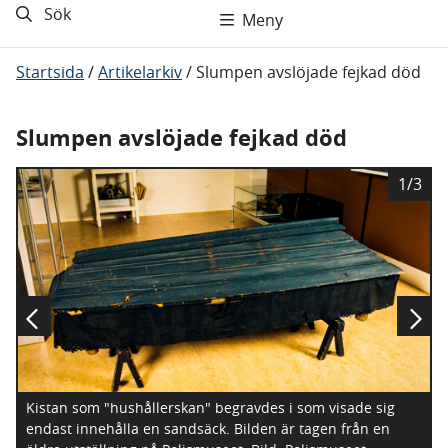
Sök
Meny
Startsida
/
Artikelarkiv
/
Slumpen avslöjade fejkad död
Slumpen avslöjade fejkad död
B
1/3
i
l
d
Kistan som "hushållerskan" begravdes i som visade sig
endast innehålla en sandsäck. Bilden är tagen från en