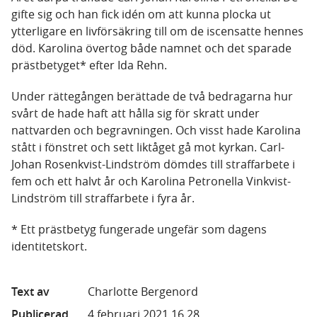
gifte sig och han fick idén om att kunna plocka ut
ytterligare en livförsäkring till om de iscensatte hennes
död. Karolina övertog både namnet och det sparade
prästbetyget* efter Ida Rehn.
Under rättegången berättade de två bedragarna hur
svårt de hade haft att hålla sig för skratt under
nattvarden och begravningen. Och visst hade Karolina
stått i fönstret och sett liktåget gå mot kyrkan. Carl-
Johan Rosenkvist-Lindström dömdes till straffarbete i
fem och ett halvt år och Karolina Petronella Vinkvist-
Lindström till straffarbete i fyra år.
* Ett prästbetyg fungerade ungefär som dagens
identitetskort.
Text av
Charlotte Bergenord
Publicerad
4 februari 2021 16.28