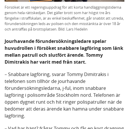
Försöket är ett regeringsuppdrag för att korta handläggningstiderna
genom hela rättskedjan. Det gäller brott som har högst tre års
fängelse i straffskalan, är av enkel beskaffenhet, går snabbt att utreda,
förundersökningen leds av polisen och den misstänkta är över 18 år
och anträffas på brottsplatsen. Bild: Lars Hedelin
Jourhavande förundersökningsledare spelar
huvudrollen i försöket snabbare lagföring som länk
mellan patrull och slutfört ärende. Tommy
Dimitrakis har varit med från start.
– Snabbare lagföring, svarar Tommy Dimitrakis i
telefonen som tillhör de jourhavande
förundersökningsledarna, j-ful, inom snabbare
lagföring i polisområde Stockholm nord. Telefonen är
öppen dygnet runt och hit ringer polispatruller när de
bedömer att deras ärende kan hamna under snabbare
lagföring.
– Vad har hänt? frågar Tommy och får en kort dragning