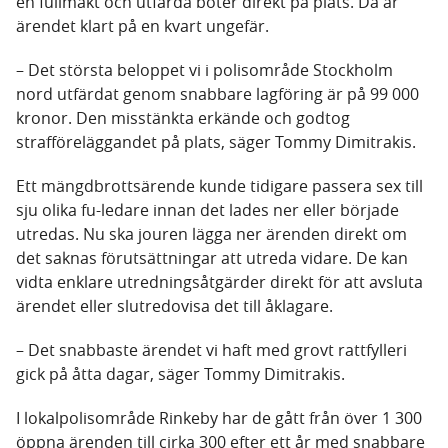
en fullmakt och utfärda böter direkt på plats. Då är
ärendet klart på en kvart ungefär.
– Det största beloppet vi i polisområde Stockholm
nord utfärdat genom snabbare lagföring är på 99 000
kronor. Den misstänkta erkände och godtog
strafföreläggandet på plats, säger Tommy Dimitrakis.
Ett mängdbrottsärende kunde tidigare passera sex till
sju olika fu-ledare innan det lades ner eller började
utredas. Nu ska jouren lägga ner ärenden direkt om
det saknas förutsättningar att utreda vidare. De kan
vidta enklare utredningsåtgärder direkt för att avsluta
ärendet eller slutredovisa det till åklagare.
– Det snabbaste ärendet vi haft med grovt rattfylleri
gick på åtta dagar, säger Tommy Dimitrakis.
I lokalpolisområde Rinkeby har de gått från över 1 300
öppna ärenden till cirka 300 efter ett år med snabbare