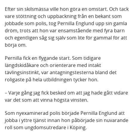
Efter sin skilsmässa ville hon göra en omstart. Och tack
vare stöttning och uppbackning från en bekant som
jobbade som polis, tog Pernilla Englund upp sin gamla
dröm, trots att hon var ensamstående med fyra barn
och egentligen såg sig själv som lite för gammal för att
börja om.
Pernilla fick en flygande start. Som tidigare
längdskidåkare och orienterare med intakt
tävlingsinstinkt, var antagningstesterna bland det
roligaste på hela utbildningen tycker hon.
– Varje gång jag fick besked om att jag hade gått vidare
var det som att vinna högsta vinsten.
Som nyexaminerad polis började Pernilla Englund att
jobba i yttre tjänst innan hon påbörjade sin nuvarande
roll som ungdomsutredare i Köping.