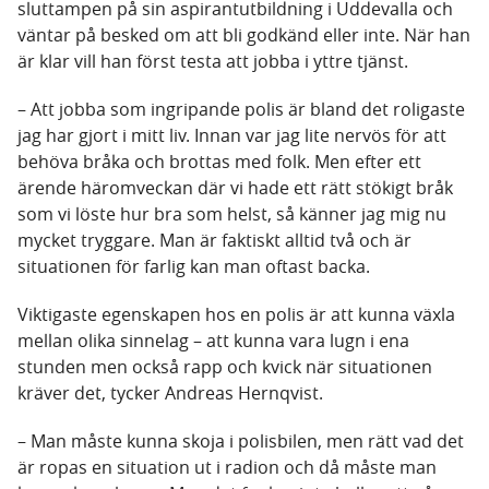
sluttampen på sin aspirantutbildning i Uddevalla och
väntar på besked om att bli godkänd eller inte. När han
är klar vill han först testa att jobba i yttre tjänst.
– Att jobba som ingripande polis är bland det roligaste
jag har gjort i mitt liv. Innan var jag lite nervös för att
behöva bråka och brottas med folk. Men efter ett
ärende häromveckan där vi hade ett rätt stökigt bråk
som vi löste hur bra som helst, så känner jag mig nu
mycket tryggare. Man är faktiskt alltid två och är
situationen för farlig kan man oftast backa.
Viktigaste egenskapen hos en polis är att kunna växla
mellan olika sinnelag – att kunna vara lugn i ena
stunden men också rapp och kvick när situationen
kräver det, tycker Andreas Hernqvist.
– Man måste kunna skoja i polisbilen, men rätt vad det
är ropas en situation ut i radion och då måste man