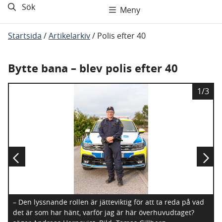
Sök
Meny
Startsida
/
Artikelarkiv
/
Polis efter 40
Bytte bana – blev polis efter 40
B
1/3
i
l
d
– Den lyssnande rollen är jätteviktig för att ta reda på vad
det är som har hänt, varför jag är här överhuvudtaget?