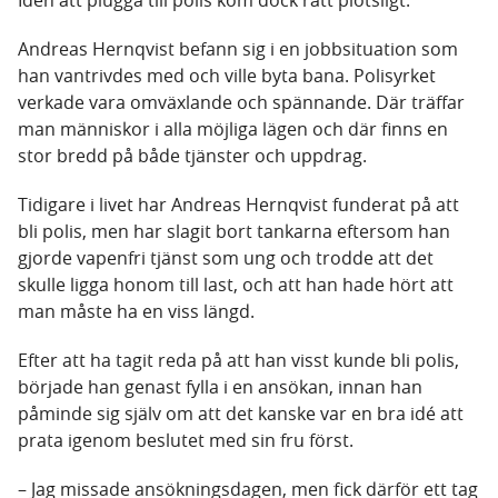
Idén att plugga till polis kom dock rätt plötsligt.
Andreas Hernqvist befann sig i en jobbsituation som
han vantrivdes med och ville byta bana. Polisyrket
verkade vara omväxlande och spännande. Där träffar
man människor i alla möjliga lägen och där finns en
stor bredd på både tjänster och uppdrag.
Tidigare i livet har Andreas Hernqvist funderat på att
bli polis, men har slagit bort tankarna eftersom han
gjorde vapenfri tjänst som ung och trodde att det
skulle ligga honom till last, och att han hade hört att
man måste ha en viss längd.
Efter att ha tagit reda på att han visst kunde bli polis,
började han genast fylla i en ansökan, innan han
påminde sig själv om att det kanske var en bra idé att
prata igenom beslutet med sin fru först.
– Jag missade ansökningsdagen, men fick därför ett tag