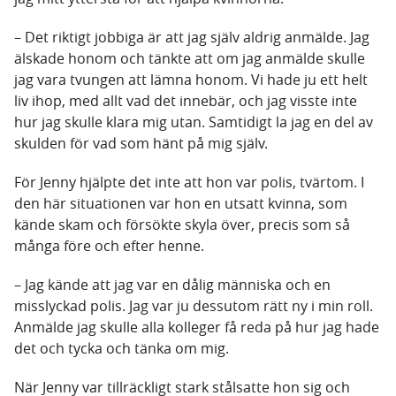
– Det riktigt jobbiga är att jag själv aldrig anmälde. Jag
älskade honom och tänkte att om jag anmälde skulle
jag vara tvungen att lämna honom. Vi hade ju ett helt
liv ihop, med allt vad det innebär, och jag visste inte
hur jag skulle klara mig utan. Samtidigt la jag en del av
skulden för vad som hänt på mig själv.
För Jenny hjälpte det inte att hon var polis, tvärtom. I
den här situationen var hon en utsatt kvinna, som
kände skam och försökte skyla över, precis som så
många före och efter henne.
– Jag kände att jag var en dålig människa och en
misslyckad polis. Jag var ju dessutom rätt ny i min roll.
Anmälde jag skulle alla kolleger få reda på hur jag hade
det och tycka och tänka om mig.
När Jenny var tillräckligt stark stålsatte hon sig och