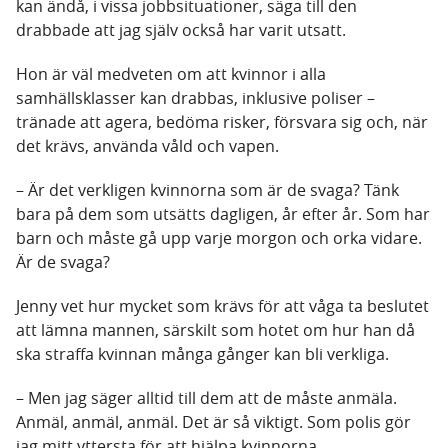
kan ändå, i vissa jobbsituationer, säga till den
drabbade att jag själv också har varit utsatt.
Hon är väl medveten om att kvinnor i alla
samhällsklasser kan drabbas, inklusive poliser –
tränade att agera, bedöma risker, försvara sig och, när
det krävs, använda våld och vapen.
– Är det verkligen kvinnorna som är de svaga? Tänk
bara på dem som utsätts dagligen, år efter år. Som har
barn och måste gå upp varje morgon och orka vidare.
Är de svaga?
Jenny vet hur mycket som krävs för att våga ta beslutet
att lämna mannen, särskilt som hotet om hur han då
ska straffa kvinnan många gånger kan bli verkliga.
– Men jag säger alltid till dem att de måste anmäla.
Anmäl, anmäl, anmäl. Det är så viktigt. Som polis gör
jag mitt yttersta för att hjälpa kvinnorna.