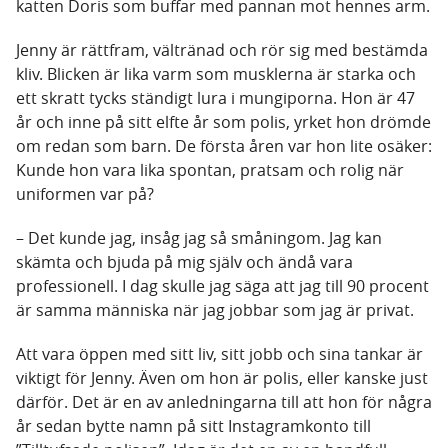
katten Doris som buffar med pannan mot hennes arm.
Jenny är rättfram, vältränad och rör sig med bestämda
kliv. Blicken är lika varm som musklerna är starka och
ett skratt tycks ständigt lura i mungiporna. Hon är 47
år och inne på sitt elfte år som polis, yrket hon drömde
om redan som barn. De första åren var hon lite osäker:
Kunde hon vara lika spontan, pratsam och rolig när
uniformen var på?
– Det kunde jag, insåg jag så småningom. Jag kan
skämta och bjuda på mig själv och ändå vara
professionell. I dag skulle jag säga att jag till 90 procent
är samma människa när jag jobbar som jag är privat.
Att vara öppen med sitt liv, sitt jobb och sina tankar är
viktigt för Jenny. Även om hon är polis, eller kanske just
därför. Det är en av anledningarna till att hon för några
år sedan bytte namn på sitt Instagramkonto till