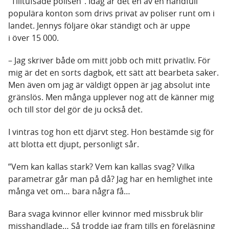
”Tilltufsade polisen”. Idag är det en av en handfull
populära konton som drivs privat av poliser runt om i
landet. Jennys följare ökar ständigt och är uppe
i över 15 000.
– Jag skriver både om mitt jobb och mitt privatliv. För
mig är det en sorts dagbok, ett sätt att bearbeta saker.
Men även om jag är väldigt öppen är jag absolut inte
gränslös. Men många upplever nog att de känner mig
och till stor del gör de ju också det.
I vintras tog hon ett djärvt steg. Hon bestämde sig för
att blotta ett djupt, personligt sår.
”Vem kan kallas stark? Vem kan kallas svag? Vilka
parametrar går man på då? Jag har en hemlighet inte
många vet om… bara några få…
Bara svaga kvinnor eller kvinnor med missbruk blir
misshandlade… Så trodde jag fram tills en föreläsning