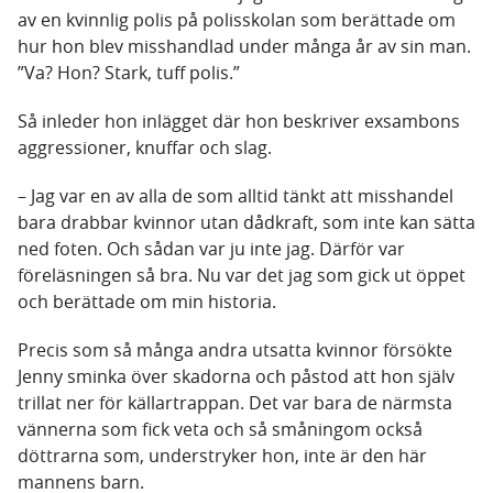
av en kvinnlig polis på polisskolan som berättade om
hur hon blev misshandlad under många år av sin man.
”Va? Hon? Stark, tuff polis.”
Så inleder hon inlägget där hon beskriver exsambons
aggressioner, knuffar och slag.
– Jag var en av alla de som alltid tänkt att misshandel
bara drabbar kvinnor utan dådkraft, som inte kan sätta
ned foten. Och sådan var ju inte jag. Därför var
föreläsningen så bra. Nu var det jag som gick ut öppet
och berättade om min historia.
Precis som så många andra utsatta kvinnor försökte
Jenny sminka över skadorna och påstod att hon själv
trillat ner för källartrappan. Det var bara de närmsta
vännerna som fick veta och så småningom också
döttrarna som, understryker hon, inte är den här
mannens barn.