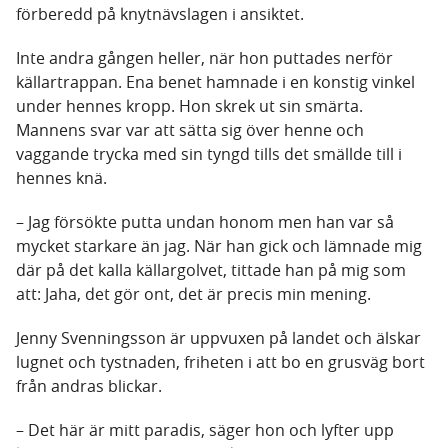
förberedd på knytnävslagen i ansiktet.
Inte andra gången heller, när hon puttades nerför
källartrappan. Ena benet hamnade i en konstig vinkel
under hennes kropp. Hon skrek ut sin smärta.
Mannens svar var att sätta sig över henne och
vaggande trycka med sin tyngd tills det smällde till i
hennes knä.
– Jag försökte putta undan honom men han var så
mycket starkare än jag. När han gick och lämnade mig
där på det kalla källargolvet, tittade han på mig som
att: Jaha, det gör ont, det är precis min mening.
Jenny Svenningsson är uppvuxen på landet och älskar
lugnet och tystnaden, friheten i att bo en grusväg bort
från andras blickar.
– Det här är mitt paradis, säger hon och lyfter upp