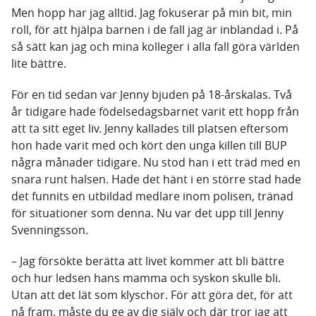
Men hopp har jag alltid. Jag fokuserar på min bit, min
roll, för att hjälpa barnen i de fall jag är inblandad i. På
så sätt kan jag och mina kolleger i alla fall göra världen
lite bättre.
För en tid sedan var Jenny bjuden på 18-årskalas. Två
år tidigare hade födelsedagsbarnet varit ett hopp från
att ta sitt eget liv. Jenny kallades till platsen eftersom
hon hade varit med och kört den unga killen till BUP
några månader tidigare. Nu stod han i ett träd med en
snara runt halsen. Hade det hänt i en större stad hade
det funnits en utbildad medlare inom polisen, tränad
för situationer som denna. Nu var det upp till Jenny
Svenningsson.
– Jag försökte berätta att livet kommer att bli bättre
och hur ledsen hans mamma och syskon skulle bli.
Utan att det lät som klyschor. För att göra det, för att
nå fram, måste du ge av dig själv och där tror jag att