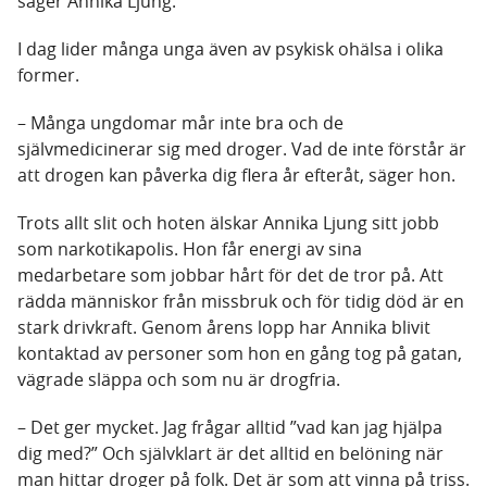
säger Annika Ljung.
I dag lider många unga även av psykisk ohälsa i olika
former.
– Många ungdomar mår inte bra och de
självmedicinerar sig med droger. Vad de inte förstår är
att drogen kan påverka dig flera år efteråt, säger hon.
Trots allt slit och hoten älskar Annika Ljung sitt jobb
som narkotikapolis. Hon får energi av sina
medarbetare som jobbar hårt för det de tror på. Att
rädda människor från missbruk och för tidig död är en
stark drivkraft. Genom årens lopp har Annika blivit
kontaktad av personer som hon en gång tog på gatan,
vägrade släppa och som nu är drogfria.
– Det ger mycket. Jag frågar alltid ”vad kan jag hjälpa
dig med?” Och självklart är det alltid en belöning när
man hittar droger på folk. Det är som att vinna på triss.