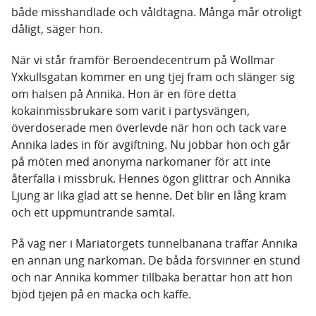
både misshandlade och våldtagna. Många mår otroligt
dåligt, säger hon.
När vi står framför Beroendecentrum på Wollmar
Yxkullsgatan kommer en ung tjej fram och slänger sig
om halsen på Annika. Hon är en före detta
kokainmissbrukare som varit i partysvängen,
överdoserade men överlevde när hon och tack vare
Annika lades in för avgiftning. Nu jobbar hon och går
på möten med anonyma narkomaner för att inte
återfalla i missbruk. Hennes ögon glittrar och Annika
Ljung är lika glad att se henne. Det blir en lång kram
och ett uppmuntrande samtal.
På väg ner i Mariatorgets tunnelbanana träffar Annika
en annan ung narkoman. De båda försvinner en stund
och när Annika kommer tillbaka berättar hon att hon
bjöd tjejen på en macka och kaffe.