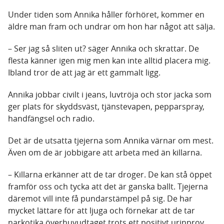
Under tiden som Annika håller förhöret, kommer en
äldre man fram och undrar om hon har något att sälja.
– Ser jag så sliten ut? säger Annika och skrattar. De
flesta känner igen mig men kan inte alltid placera mig.
Ibland tror de att jag är ett gammalt ligg.
Annika jobbar civilt i jeans, luvtröja och stor jacka som
ger plats för skyddsväst, tjänstevapen, pepparspray,
handfängsel och radio.
Det är de utsatta tjejerna som Annika värnar om mest.
Även om de är jobbigare att arbeta med än killarna.
– Killarna erkänner att de tar droger. De kan stå öppet
framför oss och tycka att det är ganska ballt. Tjejerna
däremot vill inte få pundarstämpel på sig. De har
mycket lättare för att ljuga och förnekar att de tar
narkotika överhuvudtaget trots ett positivt urinprov.