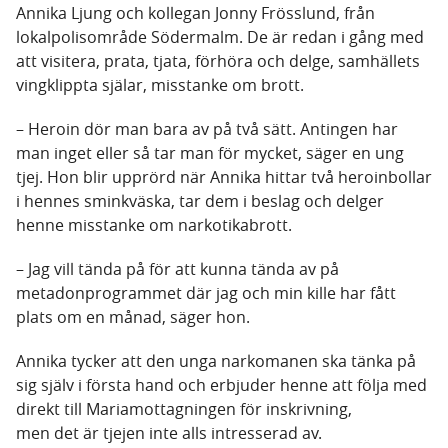
Annika Ljung och kollegan Jonny Frösslund, från
lokalpolisområde Södermalm. De är redan i gång med
att visitera, prata, tjata, förhöra och delge, samhällets
vingklippta själar, misstanke om brott.
– Heroin dör man bara av på två sätt. Antingen har
man inget eller så tar man för mycket, säger en ung
tjej. Hon blir upprörd när Annika hittar två heroinbollar
i hennes sminkväska, tar dem i beslag och delger
henne misstanke om narkotikabrott.
– Jag vill tända på för att kunna tända av på
metadonprogrammet där jag och min kille har fått
plats om en månad, säger hon.
Annika tycker att den unga narkomanen ska tänka på
sig själv i första hand och erbjuder henne att följa med
direkt till Mariamottagningen för inskrivning,
men det är tjejen inte alls intresserad av.