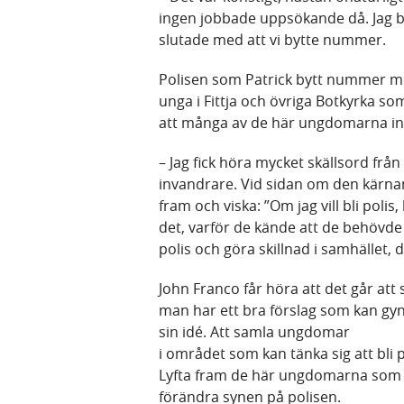
ingen jobbade uppsökande då. Jag be
slutade med att vi bytte nummer.
Polisen som Patrick bytt nummer me
unga i Fittja och övriga Botkyrka som
att många av de här ungdomarna in
– Jag fick höra mycket skällsord frå
invandrare. Vid sidan om den kär
fram och viska: ”Om jag vill bli poli
det, varför de kände att de behövde 
polis och göra skillnad i samhället, 
John Franco får höra att det går a
man har ett bra förslag som kan gyn
sin idé. Att samla ungdomar
i området som kan tänka sig att bli p
Lyfta fram de här ungdomarna som för
förändra synen på polisen.