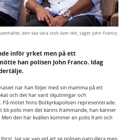
 samhället, den ska vara stolt över det, säger John Franco,
de inför yrket men på ett
tte han polisen John Franco. Idag
dertälje.
mnasiet när han följer med sin mamma på ett
kat och det har varit skjutningar och
. På mötet finns Botkyrkapolisen representerade.
tt bli polis men det känns främmande, han känner
. Men den här kvällen kommer en polis fram och
 först. Jag var van vid att se polisen patrullera men