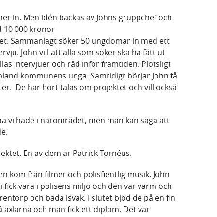
er in. Men idén backas av Johns gruppchef och
d 10 000 kronor
ktet. Sammanlagt söker 50 ungdomar in med ett
tervju. John vill att alla som söker ska ha fått ut
las intervjuer och råd inför framtiden. Plötsligt
r bland kommunens unga. Samtidigt börjar John få
er. De har hört talas om projektet och vill också
rna vi hade i närområdet, men man kan säga att
de.
jektet. En av dem är Patrick Tornéus.
n kom från filmer och polisfientlig musik. John
 fick vara i polisens miljö och den var varm och
rentorp och bada isvak. I slutet bjöd de på en fin
 axlarna och man fick ett diplom. Det var