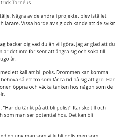
atrick Tornéus.
älje. Några av de andra i projektet blev istället
lärare. Vissa hörde av sig och kände att de svikit
jag backar dig vad du än vill göra. Jag är glad att du
r det inte för sent att ångra sig och söka till
jugo år.
s med ett kall att bli polis. Drömmen kan komma
 behöva så ett frö som får ta tid på sig att gro. Han
a ögonen öppna och väcka tanken hos någon som de
lt.
”Har du tänkt på att bli polis?” Kanske till och
 som man ser potential hos. Det kan bli
ed en ung man som ville bli polis men som