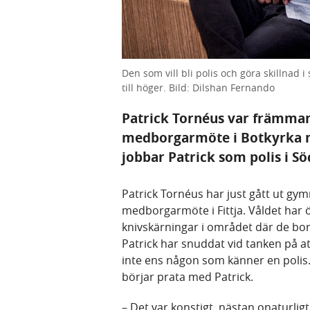
Den som vill bli polis och göra skillnad i
till höger. Bild: Dilshan Fernando
Patrick Tornéus var främman
medborgarmöte i Botkyrka mö
jobbar Patrick som polis i Sö
Patrick Tornéus har just gått ut gy
medborgarmöte i Fittja. Våldet har ö
knivskärningar i området där de bor
Patrick har snuddat vid tanken på a
inte ens någon som känner en polis
börjar prata med Patrick.
– Det var konstigt, nästan onaturligt