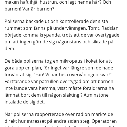
maken haft ihjäl hustrun, och lagt henne här? Och
barnen! Var är barnen?
Poliserna backade ut och kontrollerade det sista
rummet som fanns på undervåningen. Tomt. Rädslan
började komma krypande, trots att de var övertygade
om att ingen gömde sig någonstans och siktade på
dem.
De båda poliserna tog en mikropaus i köket för att
göra upp en plan, för inget var längre som de hade
förväntat sig. "Fan! Vi har hela övervåningen kvar!"
Fortfarande var patrullen övertygad om att barnen
inte kunde vara hemma, visst måste föräldrarna ha
lämnat bort dem till någon släkting!? Åtminstone
intalade de sig det.
När poliserna rapporterade över radion märkte de
direkt hur intresset på andra sidan steg. Operatören