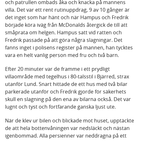
och patrullen ombads åka och knacka på mannens
villa. Det var ett rent rutinuppdrag, 9 av 10 gånger är
det inget som har hänt och när Hampus och Fredrik
började köra iväg från McDonalds återgick de till att
småprata om helgen. Hampus satt vid ratten och
Fredrik passade på att göra några slagningar. Det
fanns inget i polisens register på mannen, han tycktes
vara en helt vanlig person med fru och två barn.
Efter 20 minuter var de framme i ett prydligt
villaområde med tegelhus i 80-talsstil i Bjärred, strax
utanför Lund. Snart hittade de ett hus med två bilar
parkerade utanför och Fredrik gjorde för säkerhets
skull en slagning på den ena av bilarna också. Det var
lugnt och tyst och fortfarande ganska ljust ute.
När de klev ur bilen och blickade mot huset, upptäckte
de att hela bottenvåningen var nedsläckt och nästan
igenbommad. Alla persienner var neddragna på ett