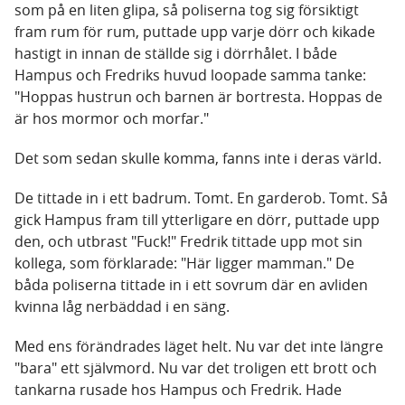
som på en liten glipa, så poliserna tog sig försiktigt
fram rum för rum, puttade upp varje dörr och kikade
hastigt in innan de ställde sig i dörrhålet. I både
Hampus och Fredriks huvud loopade samma tanke:
"Hoppas hustrun och barnen är bortresta. Hoppas de
är hos mormor och morfar."
Det som sedan skulle komma, fanns inte i deras värld.
De tittade in i ett badrum. Tomt. En garderob. Tomt. Så
gick Hampus fram till ytterligare en dörr, puttade upp
den, och utbrast "Fuck!" Fredrik tittade upp mot sin
kollega, som förklarade: "Här ligger mamman." De
båda poliserna tittade in i ett sovrum där en avliden
kvinna låg nerbäddad i en säng.
Med ens förändrades läget helt. Nu var det inte längre
"bara" ett självmord. Nu var det troligen ett brott och
tankarna rusade hos Hampus och Fredrik. Hade