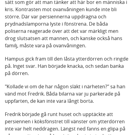
sätt som gör att man tänker att här bor en människa i
kris. Kontrasten mot ovanvåningen kunde inte bli
större. Där var persiennerna uppdragna och
prydnadslamporna lyste i fönstrena. De båda
poliserna reagerade över att det var märkligt men
drog slutsatsen att mannen, och kanske också hans
familj, måste vara på ovanvåningen.
Hampus gick fram till den låsta ytterdörren och ringde
på. Inget svar. Han började knacka, och sedan banka
på dörren.
"Kollade vi om de har någon släkt i närheten?" sa han
vänd mot Fredrik. Båda bilarna var ju parkerade på
uppfarten, de kan inte vara långt borta.
Fredrik började gå runt huset och upptäckte att
persiennen i köksfönstret till vänster om ytterdörren
inte var helt neddragen. Längst ned fanns en glipa på