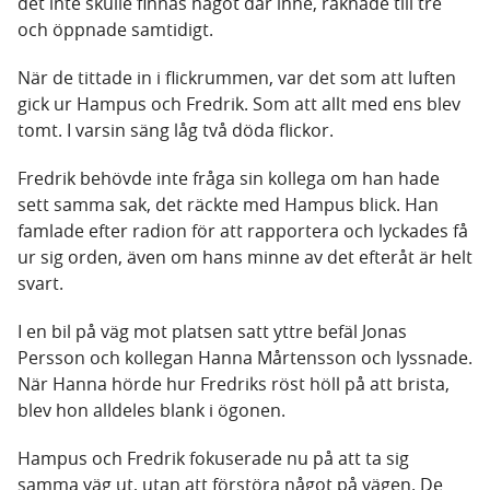
det inte skulle finnas något där inne, räknade till tre
och öppnade samtidigt.
När de tittade in i flickrummen, var det som att luften
gick ur Hampus och Fredrik. Som att allt med ens blev
tomt. I varsin säng låg två döda flickor.
Fredrik behövde inte fråga sin kollega om han hade
sett samma sak, det räckte med Hampus blick. Han
famlade efter radion för att rapportera och lyckades få
ur sig orden, även om hans minne av det efteråt är helt
svart.
I en bil på väg mot platsen satt yttre befäl Jonas
Persson och kollegan Hanna Mårtensson och lyssnade.
När Hanna hörde hur Fredriks röst höll på att brista,
blev hon alldeles blank i ögonen.
Hampus och Fredrik fokuserade nu på att ta sig
samma väg ut, utan att förstöra något på vägen. De