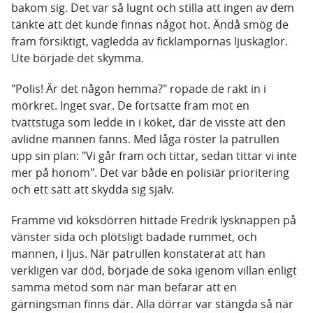
bakom sig. Det var så lugnt och stilla att ingen av dem
tänkte att det kunde finnas något hot. Ändå smög de
fram försiktigt, vägledda av ficklampornas ljuskäglor.
Ute började det skymma.
"Polis! Är det någon hemma?" ropade de rakt in i
mörkret. Inget svar. De fortsatte fram mot en
tvättstuga som ledde in i köket, där de visste att den
avlidne mannen fanns. Med låga röster la patrullen
upp sin plan: "Vi går fram och tittar, sedan tittar vi inte
mer på honom". Det var både en polisiär prioritering
och ett sätt att skydda sig själv.
Framme vid köksdörren hittade Fredrik lysknappen på
vänster sida och plötsligt badade rummet, och
mannen, i ljus. När patrullen konstaterat att han
verkligen var död, började de söka igenom villan enligt
samma metod som när man befarar att en
gärningsman finns där. Alla dörrar var stängda så när