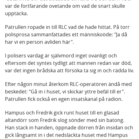
var de fortfarande ovetande om vad de snart skulle
upptäcka.
Patrullen ropade in till RLC vad de hade hittat. På torr
polisprosa sammanfattades ett människoöde: "Ja då
har vi en person avliden här".
I polisers vardag är självmord inget ovanligt och
eftersom det syntes tydligt att mannen redan var död,
var det ingen brådska att försöka ta sig in och rädda liv.
Efter någon minut återkom RLC-operatören ändå med
beskedet: "Gå in i huset, vi skickar yttre befäl till er".
Patrullen fick också en egen insatskanal på radion.
Hampus och Fredrik gick runt huset till en glasad
altandörr som Fredrik slog sönder med sin batong.
Han stack in handen, öppnade dörren från insidan och
gick långsamt in i det nedsläckta huset med Hampus