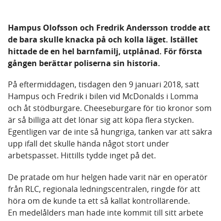
Hampus Olofsson och Fredrik Andersson trodde att
de bara skulle knacka på och kolla läget. Istället
hittade de en hel barnfamilj, utplånad. För första
gången berättar poliserna sin historia.
På eftermiddagen, tisdagen den 9 januari 2018, satt
Hampus och Fredrik i bilen vid McDonalds i Lomma
och åt stödburgare. Cheeseburgare för tio kronor som
är så billiga att det lönar sig att köpa flera stycken.
Egentligen var de inte så hungriga, tanken var att säkra
upp ifall det skulle hända något stort under
arbetspasset. Hittills tydde inget på det.
De pratade om hur helgen hade varit när en operatör
från RLC, regionala ledningscentralen, ringde för att
höra om de kunde ta ett så kallat kontrollärende.
En medelålders man hade inte kommit till sitt arbete