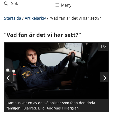
Sök
Meny
Startsida
/
Artikelarkiv
/
"Vad fan är det vi har sett?"
"Vad fan är det vi har sett?"
B
1/2
i
l
d
Hampus var en av de två poliser som fann den döda
familjen i Bjärred.
Bild: Andreas Hillergren