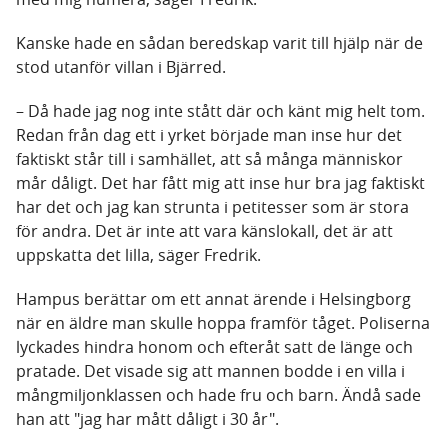
Kanske hade en sådan beredskap varit till hjälp när de
stod utanför villan i Bjärred.
– Då hade jag nog inte stått där och känt mig helt tom.
Redan från dag ett i yrket började man inse hur det
faktiskt står till i samhället, att så många människor
mår dåligt. Det har fått mig att inse hur bra jag faktiskt
har det och jag kan strunta i petitesser som är stora
för andra. Det är inte att vara känslokall, det är att
uppskatta det lilla, säger Fredrik.
Hampus berättar om ett annat ärende i Helsingborg
när en äldre man skulle hoppa framför tåget. Poliserna
lyckades hindra honom och efteråt satt de länge och
pratade. Det visade sig att mannen bodde i en villa i
mångmiljonklassen och hade fru och barn. Ändå sade
han att "jag har mått dåligt i 30 år".