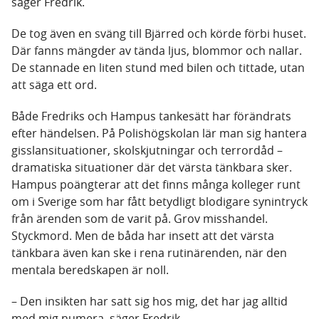
säger Fredrik.
De tog även en sväng till Bjärred och körde förbi huset.
Där fanns mängder av tända ljus, blommor och nallar.
De stannade en liten stund med bilen och tittade, utan
att säga ett ord.
Både Fredriks och Hampus tankesätt har förändrats
efter händelsen. På Polishögskolan lär man sig hantera
gisslansituationer, skolskjutningar och terrordåd –
dramatiska situationer där det värsta tänkbara sker.
Hampus poängterar att det finns många kolleger runt
om i Sverige som har fått betydligt blodigare synintryck
från ärenden som de varit på. Grov misshandel.
Styckmord. Men de båda har insett att det värsta
tänkbara även kan ske i rena rutinärenden, när den
mentala beredskapen är noll.
– Den insikten har satt sig hos mig, det har jag alltid
med mig numera, säger Fredrik.