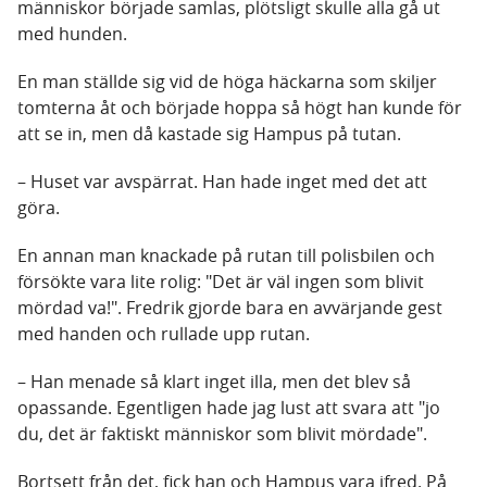
människor började samlas, plötsligt skulle alla gå ut
med hunden.
En man ställde sig vid de höga häckarna som skiljer
tomterna åt och började hoppa så högt han kunde för
att se in, men då kastade sig Hampus på tutan.
– Huset var avspärrat. Han hade inget med det att
göra.
En annan man knackade på rutan till polisbilen och
försökte vara lite rolig: "Det är väl ingen som blivit
mördad va!". Fredrik gjorde bara en avvärjande gest
med handen och rullade upp rutan.
– Han menade så klart inget illa, men det blev så
opassande. Egentligen hade jag lust att svara att "jo
du, det är faktiskt människor som blivit mördade".
Bortsett från det, fick han och Hampus vara ifred. På