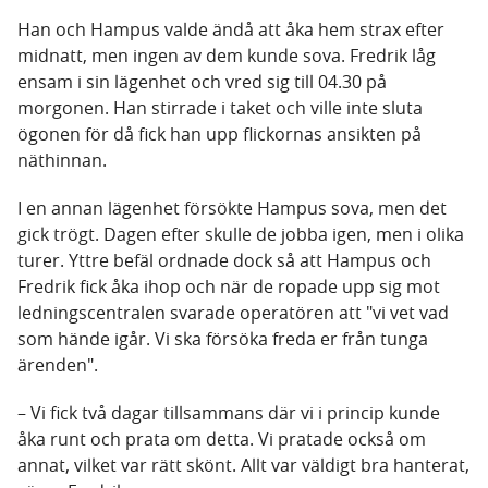
Han och Hampus valde ändå att åka hem strax efter
midnatt, men ingen av dem kunde sova. Fredrik låg
ensam i sin lägenhet och vred sig till 04.30 på
morgonen. Han stirrade i taket och ville inte sluta
ögonen för då fick han upp flickornas ansikten på
näthinnan.
I en annan lägenhet försökte Hampus sova, men det
gick trögt. Dagen efter skulle de jobba igen, men i olika
turer. Yttre befäl ordnade dock så att Hampus och
Fredrik fick åka ihop och när de ropade upp sig mot
ledningscentralen svarade operatören att "vi vet vad
som hände igår. Vi ska försöka freda er från tunga
ärenden".
– Vi fick två dagar tillsammans där vi i princip kunde
åka runt och prata om detta. Vi pratade också om
annat, vilket var rätt skönt. Allt var väldigt bra hanterat,