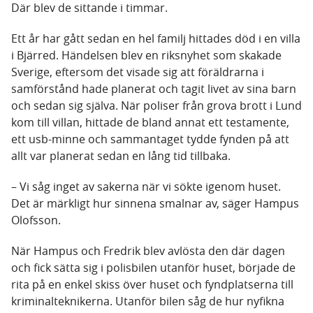
Där blev de sittande i timmar.
Ett år har gått sedan en hel familj hittades död i en villa
i Bjärred. Händelsen blev en riksnyhet som skakade
Sverige, eftersom det visade sig att föräldrarna i
samförstånd hade planerat och tagit livet av sina barn
och sedan sig själva. När poliser från grova brott i Lund
kom till villan, hittade de bland annat ett testamente,
ett usb-minne och sammantaget tydde fynden på att
allt var planerat sedan en lång tid tillbaka.
– Vi såg inget av sakerna när vi sökte igenom huset.
Det är märkligt hur sinnena smalnar av, säger Hampus
Olofsson.
När Hampus och Fredrik blev avlösta den där dagen
och fick sätta sig i polisbilen utanför huset, började de
rita på en enkel skiss över huset och fyndplatserna till
kriminalteknikerna. Utanför bilen såg de hur nyfikna