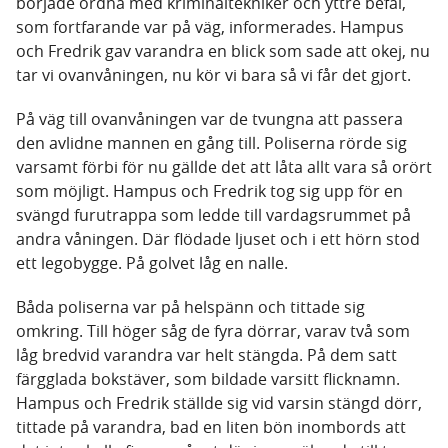
började ordna med kriminaltekniker och yttre befäl,
som fortfarande var på väg, informerades. Hampus
och Fredrik gav varandra en blick som sade att okej, nu
tar vi ovanvåningen, nu kör vi bara så vi får det gjort.
På väg till ovanvåningen var de tvungna att passera
den avlidne mannen en gång till. Poliserna rörde sig
varsamt förbi för nu gällde det att låta allt vara så orört
som möjligt. Hampus och Fredrik tog sig upp för en
svängd furutrappa som ledde till vardagsrummet på
andra våningen. Där flödade ljuset och i ett hörn stod
ett legobygge. På golvet låg en nalle.
Båda poliserna var på helspänn och tittade sig
omkring. Till höger såg de fyra dörrar, varav två som
låg bredvid varandra var helt stängda. På dem satt
färgglada bokstäver, som bildade varsitt flicknamn.
Hampus och Fredrik ställde sig vid varsin stängd dörr,
tittade på varandra, bad en liten bön inombords att