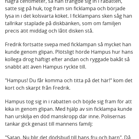
några centimeter, så han trängde sig in i rabatten,
satte sig på huk, tog fram sin ficklampa och började
lysa in i det kolsvarta köket. I ficklampans sken såg han
tallrikar staplade på diskbänken, som om familjen
precis ätit middag och låtit disken stå.
Fredrik fortsatte svepa med ficklampan så mycket han
kunde genom glipan. Plötsligt hörde Hampus hur hans
kollega drog häftigt efter andan och ryggade bakåt så
snabbt att även Hampus ryckte till.
"Hampus! Du får komma och titta på det här!" kom det
kort och skarpt från Fredrik.
Hampus tog sig in i rabatten och böjde sig fram för att
kika in genom glipan. Med hjälp av sin ficklampa kunde
han urskilja en död manskropp där inne. Polisernas
tankar gick genast till mannens familj:
"Satan. Nu blir det dödsbud till hans fru och barn". Då