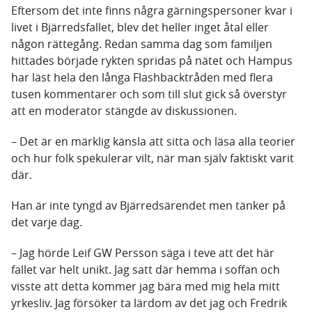
Eftersom det inte finns några gärningspersoner kvar i
livet i Bjärredsfallet, blev det heller inget åtal eller
någon rättegång. Redan samma dag som familjen
hittades började rykten spridas på nätet och Hampus
har läst hela den långa Flashbacktråden med flera
tusen kommentarer och som till slut gick så överstyr
att en moderator stängde av diskussionen.
– Det är en märklig känsla att sitta och läsa alla teorier
och hur folk spekulerar vilt, när man själv faktiskt varit
där.
Han är inte tyngd av Bjärredsärendet men tänker på
det varje dag.
– Jag hörde Leif GW Persson säga i teve att det här
fallet var helt unikt. Jag satt där hemma i soffan och
visste att detta kommer jag bära med mig hela mitt
yrkesliv. Jag försöker ta lärdom av det jag och Fredrik