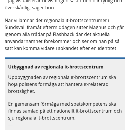
– Jag visualiserar bevisningen så att den blir tydlig och
överskådlig, säger hon.
När vi lämnar det regionala it-brottscentrumet i
Sundsvall framåt eftermiddagen sitter Magnus och går
igenom alla trådar på Flashback där det aktuella
användarnamnet förekommer och ser om han på så
sätt kan komma vidare i sökandet efter en identitet.
Utbyggnad av regionala it-brottscentrum
Uppbyggnaden av regionala it-brottscentrum ska
höja polisens förmåga att hantera it-relaterad
brottslighet.
En gemensam förmåga med spetskompetens ska
finnas samlad på ett nationellt it-brottscentrum och
sju regionala it-brottscentrum.
—