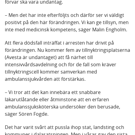
förvar ska vara undantag.
– Men det har inte efterföljts och därför ser vi väldigt
positivt på den här förändringen. Vi kan ge tillsyn, men
inte med medicinsk kompetens, säger Malin Engholm.
Att flera dödsfall inträffat i arresten har drivit på
förändringen. Nu kommer fem av tillnyktringsplatserna
(Avesta är undantaget) att få närhet till
intensivvårdsavdelning och för de fall som kräver
tillnyktringscell kommer samverkan med
ambulanssjukvården att förstärkas.
– Vi tror att det kan innebära ett snabbare
läkarutlåtande eller åtminstone att en erfaren
ambulanssjuksköterska undersöker den berusade,
säger Sören Fogde.
Det har varit svårt att pussla ihop stat, landsting och
kommuner i dalasatsningen. Men i våras gav den sista