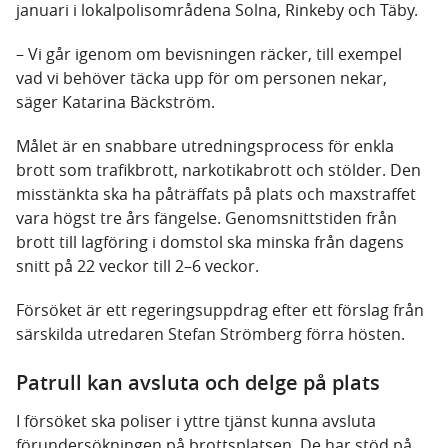
januari i lokalpolisområdena Solna, Rinkeby och Täby.
– Vi går igenom om bevisningen räcker, till exempel
vad vi behöver täcka upp för om personen nekar,
säger Katarina Bäckström.
Målet är en snabbare utredningsprocess för enkla
brott som trafikbrott, narkotikabrott och stölder. Den
misstänkta ska ha påträffats på plats och maxstraffet
vara högst tre års fängelse. Genomsnittstiden från
brott till lagföring i domstol ska minska från dagens
snitt på 22 veckor till 2–6 veckor.
Försöket är ett regeringsuppdrag efter ett förslag från
särskilda utredaren Stefan Strömberg förra hösten.
Patrull kan avsluta och delge på plats
I försöket ska poliser i yttre tjänst kunna avsluta
förundersökningen på brottsplatsen. De har stöd på