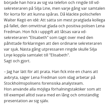
började han höra av sig via telefon och ringde till vd-
sekreteraren på Silja Line, men varje gång var samtalen
för korta för att kunna spåras. Då kläckte polischefen
Walter Kegö en idé: Att sätta sin mest pratglada kollega
på fallet, den omvittnat glada och positiva polisen Lena
Fredman. Hon fick i uppgift att låtsas vara vd-
sekreteraren "Elisabeth" som tagit över med den
påhittade förklaringen att den ordinarie sekreteraren
var sjuk. Nästa gång utpressaren ringde skulle Silja
Linje koppla samtalet till "Elisabeth".
Sagt och gjort.
– Jag har lätt för att prata. Han fick inte en chans att
avbryta, säger Lena Fredman som idag arbetar på
Stockholmspolisens forensiska analysteam.
Hon använde alla möjliga förhalningstaktiker som att
till exempel alltid svara med en lång och omständlig
presentation av sig själv.