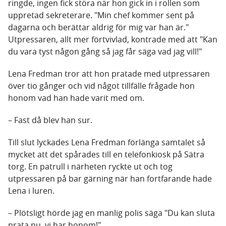
ringde, ingen fick störa när hon gick in i rollen som
uppretad sekreterare. "Min chef kommer sent på
dagarna och berättar aldrig för mig var han är."
Utpressaren, allt mer förtvivlad, kontrade med att "Kan
du vara tyst någon gång så jag får säga vad jag vill!"
Lena Fredman tror att hon pratade med utpressaren
över tio gånger och vid något tillfälle frågade hon
honom vad han hade varit med om.
– Fast då blev han sur.
Till slut lyckades Lena Fredman förlänga samtalet så
mycket att det spårades till en telefonkiosk på Sätra
torg. En patrull i närheten ryckte ut och tog
utpressaren på bar gärning när han fortfarande hade
Lena i luren.
– Plötsligt hörde jag en manlig polis säga "Du kan sluta
prata nu, vi har honom!"