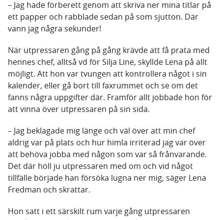
– Jag hade förberett genom att skriva ner mina titlar på
ett papper och rabblade sedan på som sjutton. Där
vann jag några sekunder!
När utpressaren gång på gång krävde att få prata med
hennes chef, alltså vd för Silja Line, skyllde Lena på allt
möjligt. Att hon var tvungen att kontrollera något i sin
kalender, eller gå bort till faxrummet och se om det
fanns några uppgifter där. Framför allt jobbade hon för
att vinna över utpressaren på sin sida.
– Jag beklagade mig länge och väl över att min chef
aldrig var på plats och hur himla irriterad jag var över
att behöva jobba med någon som var så frånvarande.
Det där höll ju utpressaren med om och vid något
tillfälle började han försöka lugna ner mig, säger Lena
Fredman och skrattar.
Hon satt i ett särskilt rum varje gång utpressaren