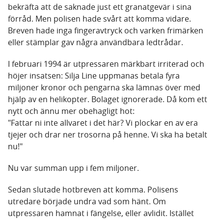
bekräfta att de saknade just ett granatgevär i sina
förråd. Men polisen hade svårt att komma vidare.
Breven hade inga fingeravtryck och varken frimärken
eller stämplar gav några användbara ledtrådar.
I februari 1994 är utpressaren märkbart irriterad och
höjer insatsen: Silja Line uppmanas betala fyra
miljoner kronor och pengarna ska lämnas över med
hjälp av en helikopter. Bolaget ignorerade. Då kom ett
nytt och ännu mer obehagligt hot:
"Fattar ni inte allvaret i det här? Vi plockar en av era
tjejer och drar ner trosorna på henne. Vi ska ha betalt
nu!"
Nu var summan upp i fem miljoner.
Sedan slutade hotbreven att komma. Polisens
utredare började undra vad som hänt. Om
utpressaren hamnat i fängelse, eller avlidit. Istället