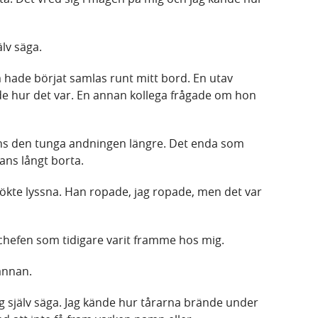
älv säga.
m hade börjat samlas runt mitt bord. En utav
e hur det var. En annan kollega frågade om hon
ens den tunga andningen längre. Det enda som
ans långt borta.
sökte lyssna. Han ropade, jag ropade, men det var
chefen som tidigare varit framme hos mig.
annan.
ig själv säga. Jag kände hur tårarna brände under