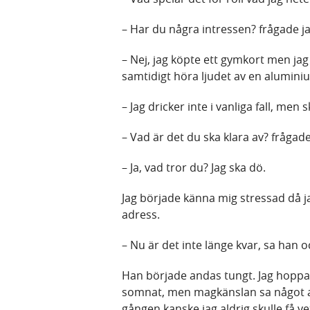
– Har du några intressen? frågade j
– Nej, jag köpte ett gymkort men jag
samtidigt höra ljudet av en alumi
– Jag dricker inte i vanliga fall, men
– Vad är det du ska klara av? frågade
– Ja, vad tror du? Jag ska dö.
Jag började känna mig stressad då 
adress.
– Nu är det inte länge kvar, sa han o
Han började andas tungt. Jag hoppad
somnat, men magkänslan sa något a
gången kanske jag aldrig skulle få v