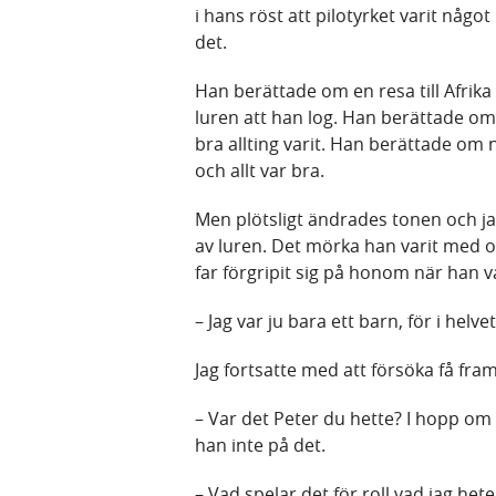
i hans röst att pilotyrket varit nå
det.
Han berättade om en resa till Afri
luren att han log. Han berättade 
bra allting varit. Han berättade om 
och allt var bra.
Men plötsligt ändrades tonen och ja
av luren. Det mörka han varit med
far förgripit sig på honom när han v
– Jag var ju bara ett barn, för i helvet
Jag fortsatte med att försöka få fra
– Var det Peter du hette? I hopp om 
han inte på det.
– Vad spelar det för roll vad jag het