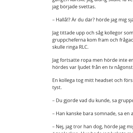
jag började svettas.
– Hallå!? Är du där? hörde jag mig sj
Jag tittade upp och såg kollegor so
gruppcheferna kom fram och frågad
skulle ringa RLC.
Jag fortsatte ropa men hörde inte 
hördes var ljudet från en tv någonst
En kollega tog mitt headset och för
tyst.
– Du gjorde vad du kunde, sa grupp
– Han kanske bara somnade, sa en 
– Nej, jag tror han dog, hörde jag m