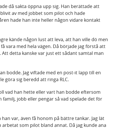
ade då sakta öppna upp sig. Han berättade att
livit av med jobbet som pilot och hade
nåren hade han inte heller någon vidare kontakt
ängre kände någon lust att leva, att han ville dö men
e få vara med hela vägen. Då började jag förstå att
 Att detta kanske var just ett sådant samtal man
an bodde. Jag viftade med en post-it lapp till en
le göra sig beredd att ringa RLC.
oll vad han hette eller vart han bodde eftersom
familj, jobb eller pengar så vad spelade det för
 han var, även få honom på bättre tankar. Jag lät
 arbetat som pilot bland annat. Då jag kunde ana