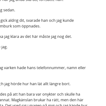
ag sedan.
 gick aldrig dit, svarade han och jag kunde
niumburk som öppnades.
 ska jag klara av det här måste jag nog det.
 jag.
jag varken hade hans telefonnummer, namn eller
ch jag hörde hur han lät allt längre bort.
es på att han bara var onykter och skulle ha
nnat. Magkänslan brukar ha rätt, men den här
eta. Det vred sig i magen på mig och jag kände hur