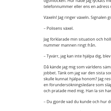
ögonlocken. Hur hade jag lyckats me
telefonnummer eller ens en adress 
Växeln! Jag ringer växeln. Signalen g
– Polisens växel.
Jag förklarade min situation och höl
nummer mannen ringt från.
– Tyvärr, jag kan inte hjälpa dig, blev
Då kände jag mig som världens sämst
jobbet. Tänk om jag var den sista
skulle kunnat hjälpa honom? Jag rest
en förundersökningsledare som släp
och pratade med mig. Han la sin hand
– Du gjorde vad du kunde och hur det 