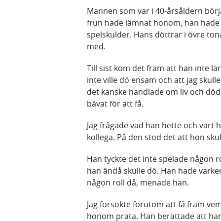
Mannen som var i 40-årsåldern börj
frun hade lämnat honom, han hade b
spelskulder. Hans döttrar i övre to
med.
Till sist kom det fram att han inte l
inte ville dö ensam och att jag skull
det kanske handlade om liv och död.
bävat för att få.
Jag frågade vad han hette och vart h
kollega. På den stod det att hon skul
Han tyckte det inte spelade någon r
han ändå skulle dö. Han hade varken 
någon roll då, menade han.
Jag försökte förutom att få fram vem
honom prata. Han berättade att han