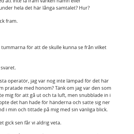
d att inte få fram varken namn eller
under hela det här långa samtalet? Hur?
ick fram.
l tummarna för att de skulle kunna se från vilket
 svaret.
a operatör, jag var nog inte lämpad för det här
 som pratade med honom? Tänk om jag var den som
e mig för att gå ut och ta luft, men snubblade in i
pte det han hade för händerna och satte sig ner
 i min och tittade på mig med sin vänliga blick.
gick sen får vi aldrig veta.