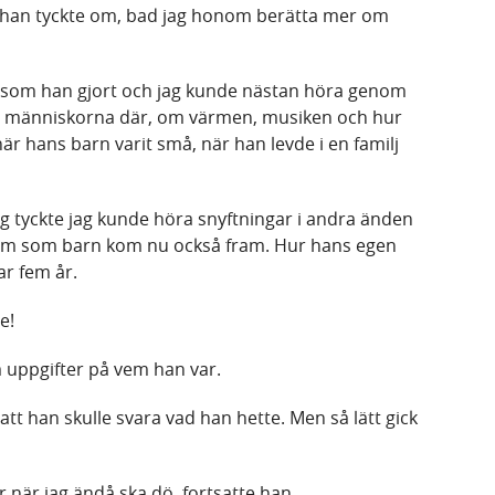
got han tyckte om, bad jag honom berätta mer om
ka som han gjort och jag kunde nästan höra genom
om människorna där, om värmen, musiken och hur
när hans barn varit små, när han levde i en familj
g tyckte jag kunde höra snyftningar i andra änden
 om som barn kom nu också fram. Hur hans egen
ar fem år.
e!
m uppgifter på vem han var.
att han skulle svara vad han hette. Men så lätt gick
er när jag ändå ska dö, fortsatte han.