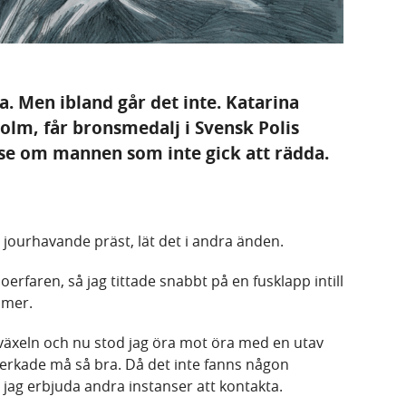
tta. Men ibland går det inte. Katarina
olm, får bronsmedalj i Svensk Polis
else om mannen som inte gick att rädda.
en jourhavande präst, lät det i andra änden.
oerfaren, så jag tittade snabbt på en fusklapp intill
mmer.
växeln och nu stod jag öra mot öra med en utav
 verkade må så bra. Då det inte fanns någon
e jag erbjuda andra instanser att kontakta.