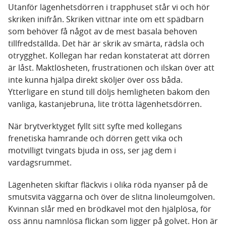
Utanför lägenhetsdörren i trapphuset står vi och hör
skriken inifrån. Skriken vittnar inte om ett spädbarn
som behöver få något av de mest basala behoven
tillfredställda. Det här är skrik av smärta, rädsla och
otrygghet. Kollegan har redan konstaterat att dörren
är låst. Maktlösheten, frustrationen och ilskan över att
inte kunna hjälpa direkt sköljer över oss båda.
Ytterligare en stund till döljs hemligheten bakom den
vanliga, kastanjebruna, lite trötta lägenhetsdörren.
När brytverktyget fyllt sitt syfte med kollegans
frenetiska hamrande och dörren gett vika och
motvilligt tvingats bjuda in oss, ser jag dem i
vardagsrummet.
Lägenheten skiftar fläckvis i olika röda nyanser på de
smutsvita väggarna och över de slitna linoleumgolven.
Kvinnan slår med en brödkavel mot den hjälplösa, för
oss ännu namnlösa flickan som ligger på golvet. Hon är