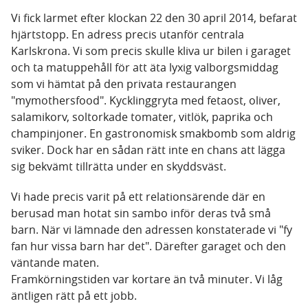
Vi fick larmet efter klockan 22 den 30 april 2014, befarat
hjärtstopp. En adress precis utanför centrala
Karlskrona. Vi som precis skulle kliva ur bilen i garaget
och ta matuppehåll för att äta lyxig valborgsmiddag
som vi hämtat på den privata restaurangen
"mymothersfood". Kycklinggryta med fetaost, oliver,
salamikorv, soltorkade tomater, vitlök, paprika och
champinjoner. En gastronomisk smakbomb som aldrig
sviker. Dock har en sådan rätt inte en chans att lägga
sig bekvämt tillrätta under en skyddsväst.
Vi hade precis varit på ett relationsärende där en
berusad man hotat sin sambo inför deras två små
barn. När vi lämnade den adressen konstaterade vi "fy
fan hur vissa barn har det". Därefter garaget och den
väntande maten.
Framkörningstiden var kortare än två minuter. Vi låg
äntligen rätt på ett jobb.