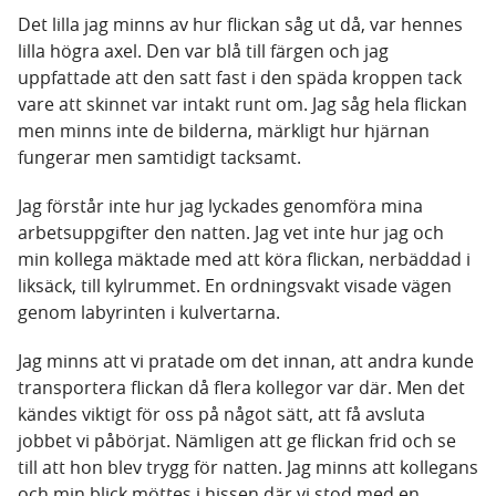
Det lilla jag minns av hur flickan såg ut då, var hennes
lilla högra axel. Den var blå till färgen och jag
uppfattade att den satt fast i den späda kroppen tack
vare att skinnet var intakt runt om. Jag såg hela flickan
men minns inte de bilderna, märkligt hur hjärnan
fungerar men samtidigt tacksamt.
Jag förstår inte hur jag lyckades genomföra mina
arbetsuppgifter den natten. Jag vet inte hur jag och
min kollega mäktade med att köra flickan, nerbäddad i
liksäck, till kylrummet. En ordningsvakt visade vägen
genom labyrinten i kulvertarna.
Jag minns att vi pratade om det innan, att andra kunde
transportera flickan då flera kollegor var där. Men det
kändes viktigt för oss på något sätt, att få avsluta
jobbet vi påbörjat. Nämligen att ge flickan frid och se
till att hon blev trygg för natten. Jag minns att kollegans
och min blick möttes i hissen där vi stod med en