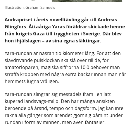
Illustration: Graham Samuels
Andrapriset i årets novelltävling går till Andreas
Glingfors: Åttaåriga Yaras föräldrar skickade henne
från krigets Gaza till tryggheten i Sverige. Där blev
hon ihjälslagen – av sina egna släktingar.
Yara-rundan är nästan tio kilometer lång. För att den
slavdrivande pulsklockan ska slå över till de, för
amatörlöparen, magiska siffrorna 10.0 behöver man
straffa kroppen med några extra backar innan man når
hemmets lugna vrå igen.
Yara-rundan slingrar sig mestadels fram i en lätt
kuperad landsvägs-miljö. Den har många ansikten
beroende på årstid, tempo och dagsform. Jag kan inte
räkna alla gånger som ärendet gjort sig påmint under
rundan i form av minnen, men även fantasier.