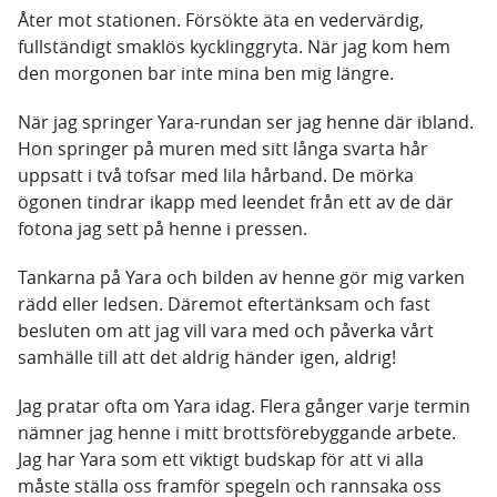
Åter mot stationen. Försökte äta en vedervärdig,
fullständigt smaklös kycklinggryta. När jag kom hem
den morgonen bar inte mina ben mig längre.
När jag springer Yara-rundan ser jag henne där ibland.
Hon springer på muren med sitt långa svarta hår
uppsatt i två tofsar med lila hårband. De mörka
ögonen tindrar ikapp med leendet från ett av de där
fotona jag sett på henne i pressen.
Tankarna på Yara och bilden av henne gör mig varken
rädd eller ledsen. Däremot eftertänksam och fast
besluten om att jag vill vara med och påverka vårt
samhälle till att det aldrig händer igen, aldrig!
Jag pratar ofta om Yara idag. Flera gånger varje termin
nämner jag henne i mitt brottsförebyggande arbete.
Jag har Yara som ett viktigt budskap för att vi alla
måste ställa oss framför spegeln och rannsaka oss