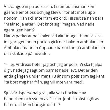
Vi svängde in på adressen. En ambulansman kom
gående emot oss och jag klev ur för att möta upp
honom. Han fick inte fram ett ord. Till slut sa han bara
"ni får följa efter". Det knöt sig i magen. Vad hade
egentligen hänt?
När vi parkerat polisbilen vid akutintaget hann vi kliva
in i garaget innan porten gick ner bakom ambulansen.
Ambulansmannen öppnade bakluckan på ambulansen
och skakade på huvudet.
"- Hej, Andreas heter jag och jag är polis. Vi ska hjälpa
dig", hade jag sagt om barnet hade levt. Det är den
enda gången under mina 13 år som polis som jag känt
"ta bort mig härifrån, jag vill inte vara med".
Sjukvårdspersonal grät, alla var chockade av
händelsen och synen av flickan. Jobbet måste göras
heter det. Men hur går det till?