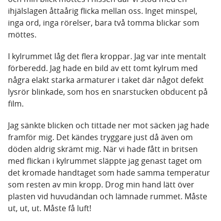
ihjälslagen åttaårig flicka mellan oss. Inget minspel,
inga ord, inga rörelser, bara två tomma blickar som
möttes.
I kylrummet låg det flera kroppar. Jag var inte mentalt
förberedd. Jag hade en bild av ett tomt kylrum med
några elakt starka armaturer i taket där något defekt
lysrör blinkade, som hos en snarstucken obducent på
film.
Jag sänkte blicken och tittade ner mot säcken jag hade
framför mig. Det kändes tryggare just då även om
döden aldrig skrämt mig. När vi hade fått in britsen
med flickan i kylrummet släppte jag genast taget om
det kromade handtaget som hade samma temperatur
som resten av min kropp. Drog min hand lätt över
plasten vid huvudändan och lämnade rummet. Måste
ut, ut, ut. Måste få luft!