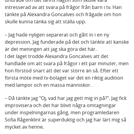
undrade om det fanns någon som skulle vara
intresserad av att svara på frågor från barn i tv. Han
tänkte på Alexandra Goncalves och frågade om hon
skulle kunna tänka sig att ställa upp.
– Jag hade nyligen separerat och gått in i en ny
depression. Jag funderade på det och tänkte att kanske
är det meningen att jag ska göra det här.
I det läget trodde Alexandra Goncalves att det
handlade om att svara på frågor i ett par minuter, men
hon förstod snart att det var större än så. Efter ett
första möte med tv-bolaget var det en riktig audition
med lampor och en massa människor.
– Då tänkte jag "Oj, vad har jag gett mig in på?". Jag fick
improvisera och det har blivit några omtagningar
under inspelningarnas gång, men programledaren
Sofia Rågenklint är superduktig och jag har lärt mig så
mycket av henne.