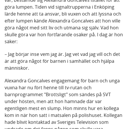
var, bestämde sig Alexandra Goncalves istället för att
göra lumpen. Tiden vid signaltrupperna i Enköping
lärde henne att ta ansvar, bli vuxen och att lyssna och
efter lumpen kände Alexandra Goncalves att hon ville
göra något med sitt liv och utmana sig själv. Vad hon
skulle göra var hon fortfarande osäker på. I dag är hon
säker:
– Jag börjar inse vem jag är. Jag vet vad jag vill och det
är att göra något för barnen i samhället och hjälpa
människor.
Alexandra Goncalves engagemang för barn och unga
vuxna har nu fört henne till tv-rutan och
barnprogrammet "Brottsligt" som sändes på SVT
under hösten, men att hon hamnade där var
egentligen mest en slump. Hon minns hur en kollega
kom in när hon satt i matsalen på polishuset. Kollegan
hade blivit kontaktad av Sveriges Television som