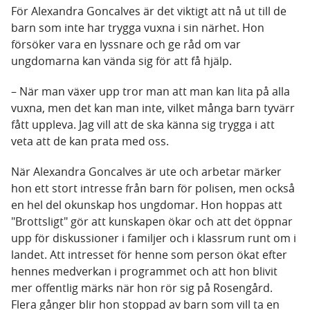
För Alexandra Goncalves är det viktigt att nå ut till de
barn som inte har trygga vuxna i sin närhet. Hon
försöker vara en lyssnare och ge råd om var
ungdomarna kan vända sig för att få hjälp.
– När man växer upp tror man att man kan lita på alla
vuxna, men det kan man inte, vilket många barn tyvärr
fått uppleva. Jag vill att de ska känna sig trygga i att
veta att de kan prata med oss.
När Alexandra Goncalves är ute och arbetar märker
hon ett stort intresse från barn för polisen, men också
en hel del okunskap hos ungdomar. Hon hoppas att
"Brottsligt" gör att kunskapen ökar och att det öppnar
upp för diskussioner i familjer och i klassrum runt om i
landet. Att intresset för henne som person ökat efter
hennes medverkan i programmet och att hon blivit
mer offentlig märks när hon rör sig på Rosengård.
Flera gånger blir hon stoppad av barn som vill ta en