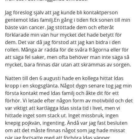
Jag föreslog själv att jag kunde bli kontaktperson
gentemot Idas familj.En gång i tiden fick sonen till min
bäste vän cancer. Jag stöttade dem och efteråt
förklarade min vän hur mycket det hade betytt för
dem. Det var då jag förstod att jag kan bidra i den
rollen. Många är rädda för de svåra frågorna eller för
att säga fel saker, men ofta behöver man inte säga så
mycket, bara finnas där utan att skrämmas av sorgen.
Natten till den 6 augusti hade en kollega hittat Idas
kropp i en skogsglänta. Något dygn senare tog jag min
första kontakt med Idas familj och åkte dit för ett
förhör. Vi letade efter någon form av motivbild och det
var viktigt att kartlägga Idas sista tid i livet, men vi
hittade inget som stack ut. Inget missbruk, ingen
knepig pojkvän, ingenting. Ändå var jag fast besluten
om att det måste finnas något som jag hade missat
när jag fortsatte med att förhöra Idas vänner.