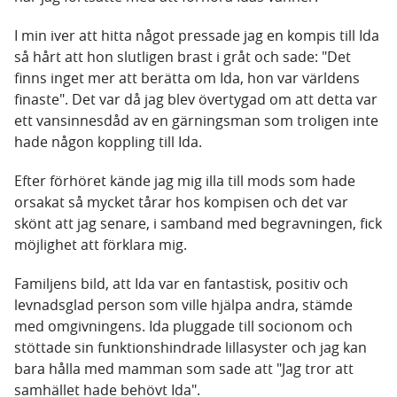
I min iver att hitta något pressade jag en kompis till Ida
så hårt att hon slutligen brast i gråt och sade: "Det
finns inget mer att berätta om Ida, hon var världens
finaste". Det var då jag blev övertygad om att detta var
ett vansinnesdåd av en gärningsman som troligen inte
hade någon koppling till Ida.
Efter förhöret kände jag mig illa till mods som hade
orsakat så mycket tårar hos kompisen och det var
skönt att jag senare, i samband med begravningen, fick
möjlighet att förklara mig.
Familjens bild, att Ida var en fantastisk, positiv och
levnadsglad person som ville hjälpa andra, stämde
med omgivningens. Ida pluggade till socionom och
stöttade sin funktionshindrade lillasyster och jag kan
bara hålla med mamman som sade att "Jag tror att
samhället hade behövt Ida".