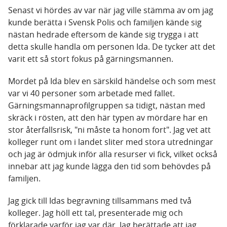
Senast vi hördes av var när jag ville stämma av om jag
kunde berätta i Svensk Polis och familjen kände sig
nästan hedrade eftersom de kände sig trygga i att
detta skulle handla om personen Ida. De tycker att det
varit ett så stort fokus på gärningsmannen.
Mordet på Ida blev en särskild händelse och som mest
var vi 40 personer som arbetade med fallet.
Gärningsmannaprofilgruppen sa tidigt, nästan med
skräck i rösten, att den här typen av mördare har en
stor återfallsrisk, "ni måste ta honom fort". Jag vet att
kolleger runt om i landet sliter med stora utredningar
och jag är ödmjuk inför alla resurser vi fick, vilket också
innebar att jag kunde lägga den tid som behövdes på
familjen.
Jag gick till Idas begravning tillsammans med två
kolleger. Jag höll ett tal, presenterade mig och
förklarade varför jag var där. Jag berättade att jag