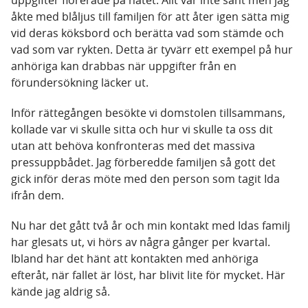
uppgifter florerade på nätet. Allt var inte sant men jag
åkte med blåljus till familjen för att åter igen sätta mig
vid deras köksbord och berätta vad som stämde och
vad som var rykten. Detta är tyvärr ett exempel på hur
anhöriga kan drabbas när uppgifter från en
förundersökning läcker ut.
Inför rättegången besökte vi domstolen tillsammans,
kollade var vi skulle sitta och hur vi skulle ta oss dit
utan att behöva konfronteras med det massiva
pressuppbådet. Jag förberedde familjen så gott det
gick inför deras möte med den person som tagit Ida
ifrån dem.
Nu har det gått två år och min kontakt med Idas familj
har glesats ut, vi hörs av några gånger per kvartal.
Ibland har det hänt att kontakten med anhöriga
efteråt, när fallet är löst, har blivit lite för mycket. Här
kände jag aldrig så.