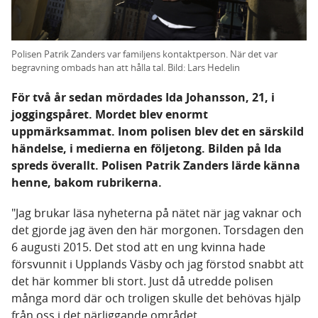
Polisen Patrik Zanders var familjens kontaktperson. När det var
begravning ombads han att hålla tal. Bild: Lars Hedelin
För två år sedan mördades Ida Johansson, 21, i
joggingspåret. Mordet blev enormt
uppmärksammat. Inom polisen blev det en särskild
händelse, i medierna en följetong. Bilden på Ida
spreds överallt. Polisen Patrik Zanders lärde känna
henne, bakom rubrikerna.
"Jag brukar läsa nyheterna på nätet när jag vaknar och
det gjorde jag även den här morgonen. Torsdagen den
6 augusti 2015. Det stod att en ung kvinna hade
försvunnit i Upplands Väsby och jag förstod snabbt att
det här kommer bli stort. Just då utredde polisen
många mord där och troligen skulle det behövas hjälp
från oss i det närliggande området.