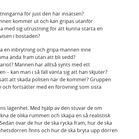
tningarna för just den här insatsen?
nnen kommer ut och kan gripas utanför
a med sig utrustning för att kunna starta en
evisen i bostaden?
öra en inbrytning och gripa mannen inne
komma ända fram utan att bli sedd?
ariot? Mannen har alltså synts med ett
 – kan man i så fall vänta sig att han skjuter?
t sätt att skada polisen när de kommer? Gruppen
iv och fortsätter med en förövning som sista
ens lägenhet. Med hjälp av den stuvar de om
 likna de olika rummen och skapa en så realistisk
 Sedan övar de hur de ska rycka fram, hur de ska
hetsdörren finns och hur de ska bryta upp dörren