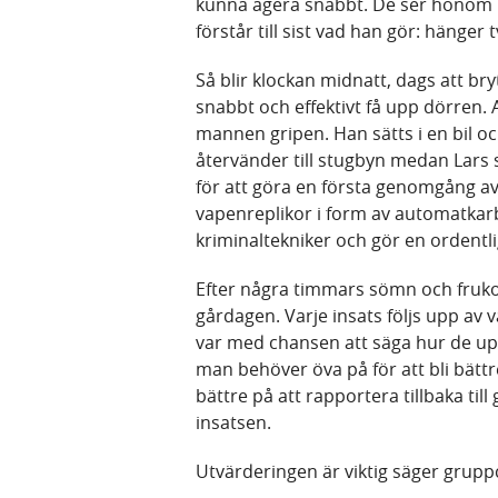
kunna agera snabbt. De ser honom 
förstår till sist vad han gör: hänger t
Så blir klockan midnatt, dags att bry
snabbt och effektivt få upp dörren. 
mannen gripen. Han sätts i en bil oc
återvänder till stugbyn medan Lar
för att göra en första genomgång av
vapenreplikor i form av automatkar
kriminaltekniker och gör en ordentl
Efter några timmars sömn och fruko
gårdagen. Varje insats följs upp av 
var med chansen att säga hur de up
man behöver öva på för att bli bätt
bättre på att rapportera tillbaka ti
insatsen.
Utvärderingen är viktig säger grupp