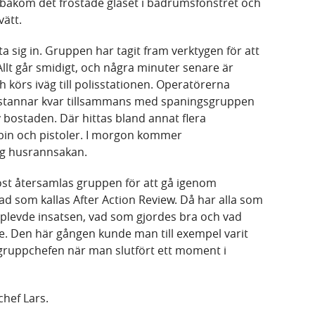
bakom det frostade glaset i badrumsfönstret och
vätt.
ta sig in. Gruppen har tagit fram verktygen för att
Allt går smidigt, och några minuter senare är
h körs iväg till polisstationen. Operatörerna
s stannar kvar tillsammans med spaningsgruppen
 bostaden. Där hittas bland annat flera
bin och pistoler. I morgon kommer
ig husrannsakan.
st återsamlas gruppen för att gå igenom
vad som kallas After Action Review. Då har alla som
plevde insatsen, vad som gjordes bra och vad
re. Den här gången kunde man till exempel varit
ll gruppchefen när man slutfört ett moment i
chef Lars.