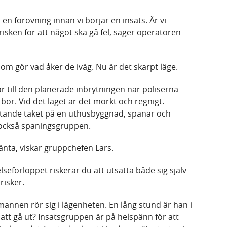
a en förövning innan vi börjar en insats. Är vi
isken för att något ska gå fel, säger operatören
som gör vad åker de iväg. Nu är det skarpt läge.
r till den planerade inbrytningen när poliserna
or. Vid det laget är det mörkt och regnigt.
utande taket på en uthusbyggnad, spanar och
 också spaningsgruppen.
nta, viskar gruppchefen Lars.
elseförloppet riskerar du att utsätta både sig själv
risker.
annen rör sig i lägenheten. En lång stund är han i
tt gå ut? Insatsgruppen är på helspänn för att