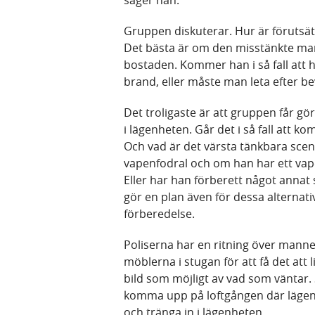
säger han.
Gruppen diskuterar. Hur är förutsät
Det bästa är om den misstänkte ma
bostaden. Kommer han i så fall att h
brand, eller måste man leta efter b
Det troligaste är att gruppen får g
i lägenheten. Går det i så fall att 
Och vad är det värsta tänkbara scen
vapenfodral och om han har ett vapen
Eller har han förberett något anna
gör en plan även för dessa alternat
förberedelse.
Poliserna har en ritning över mann
möblerna i stugan för att få det att
bild som möjligt av vad som väntar.
komma upp på loftgången där lägen
och tränga in i lägenheten.