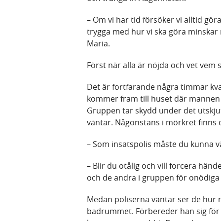
– Om vi har tid försöker vi alltid gör
trygga med hur vi ska göra minskar r
Maria.
Först när alla är nöjda och vet vem 
Det är fortfarande några timmar kva
kommer fram till huset där mannen b
Gruppen tar skydd under det utskj
väntar. Någonstans i mörkret finns
– Som insatspolis måste du kunna vä
– Blir du otålig och vill forcera händ
och de andra i gruppen för onödiga 
Medan poliserna väntar ser de hur m
badrummet. Förbereder han sig för a