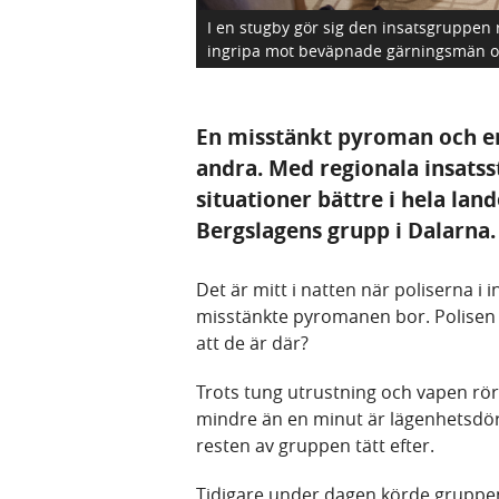
I en stugby gör sig den insatsgruppen 
ingripa mot beväpnade gärningsmän oc
En misstänkt pyroman och en
andra. Med regionala insatss
situationer bättre i hela land
Bergslagens grupp i Dalarna.
Det är mitt i natten när poliserna 
misstänkte pyromanen bor. Polisen 
att de är där?
Trots tung utrustning och vapen rör 
mindre än en minut är lägenhetsdör
resten av gruppen tätt efter.
Tidigare under dagen körde gruppen 