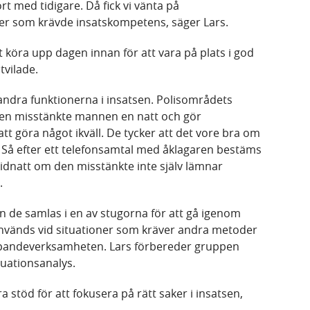
rt med tidigare. Då fick vi vänta på
ser som krävde insatskompetens, säger Lars.
 köra upp dagen innan för att vara på plats i god
tvilade.
ndra funktionerna i insatsen. Polisområdets
en misstänkte mannen en natt och gör
 göra något ikväll. De tycker att det vore bra om
 Så efter ett telefonsamtal med åklagaren bestäms
midnatt om den misstänkte inte själv lämnar
.
an de samlas i en av stugorna för att gå igenom
används vid situationer som kräver andra metoder
ipandeverksamheten. Lars förbereder gruppen
tuationsanalys.
ra stöd för att fokusera på rätt saker i insatsen,