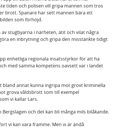
te tiden och polisen vill gripa mannen som tros
er brott. Spanare har sett mannen bära ett
bilden som förhöjd.
n av stugbyarna i närheten, ätit och vilat några
göra en inbrytning och gripa den misstänkte tidigt
p enhetliga regionala insatsstyrkor för att ha
och med samma kompetens oavsett var i landet
att bland annat kunna ingripa mot grovt kriminella
t grova våldsbrott som till exempel
om vi kallar Lars.
 Bergslagen och det kan bli många mils bilåkande.
fort vi kan vara framme. Men vi är ändå