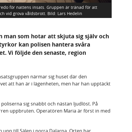
redo för nattens insats. Gruppen är tränad för att
h vid grova våldsbrott.
Bild: Lars Hedelin
 man som hotar att skjuta sig själv och
tyrkor kan polisen hantera svåra
et. Vi följde den senaste, region
i insatsgruppen närmar sig huset där den
vet att han är i lägenheten, men har han upptäckt
poliserna sig snabbt och nästan ljudlöst. På
ren uppbruten. Operatören Maria är först in med
upp till Sälen i norra Dalarna. Orten har