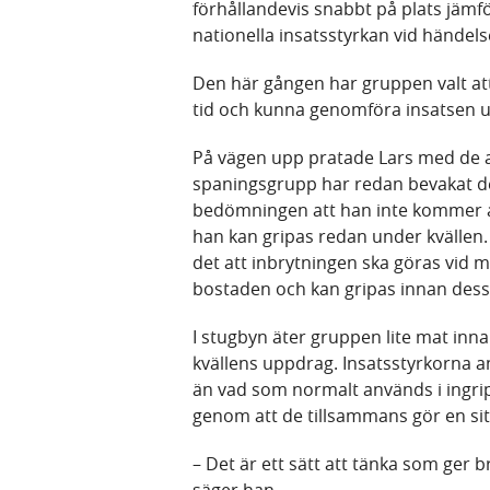
förhållandevis snabbt på plats jämfö
nationella insatsstyrkan vid händel
Den här gången har gruppen valt att
tid och kunna genomföra insatsen u
På vägen upp pratade Lars med de a
spaningsgrupp har redan bevakat d
bedömningen att han inte kommer att
han kan gripas redan under kvällen.
det att inbrytningen ska göras vid 
bostaden och kan gripas innan dess
I stugbyn äter gruppen lite mat inn
kvällens uppdrag. Insatsstyrkorna 
än vad som normalt används i ingr
genom att de tillsammans gör en si
– Det är ett sätt att tänka som ger b