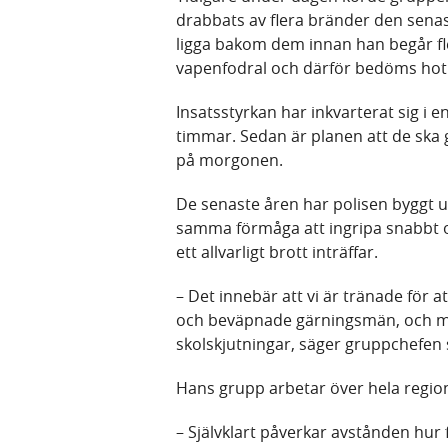
drabbats av flera bränder den senas
ligga bakom dem innan han begår fl
vapenfodral och därför bedöms hot
Insatsstyrkan har inkvarterat sig i e
timmar. Sedan är planen att de ska 
på morgonen.
De senaste åren har polisen byggt up
samma förmåga att ingripa snabbt 
ett allvarligt brott inträffar.
– Det innebär att vi är tränade för 
och beväpnade gärningsmän, och mo
skolskjutningar, säger gruppchefen s
Hans grupp arbetar över hela region
– Självklart påverkar avstånden hur 