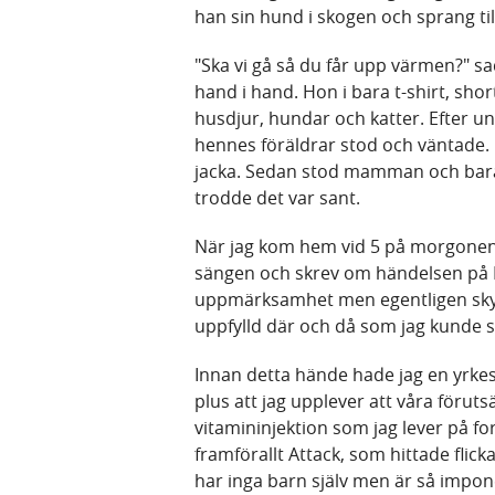
han sin hund i skogen och sprang til
"Ska vi gå så du får upp värmen?" sad
hand i hand. Hon i bara t-shirt, sh
husdjur, hundar och katter. Efter u
hennes föräldrar stod och väntade.
jacka. Sedan stod mamman och bara 
trodde det var sant.
När jag kom hem vid 5 på morgonen k
sängen och skrev om händelsen på F
uppmärksamhet men egentligen skyr j
uppfylld där och då som jag kunde s
Innan detta hände hade jag en yrkes
plus att jag upplever att våra förut
vitamininjektion som jag lever på fo
framförallt Attack, som hittade flick
har inga barn själv men är så impon