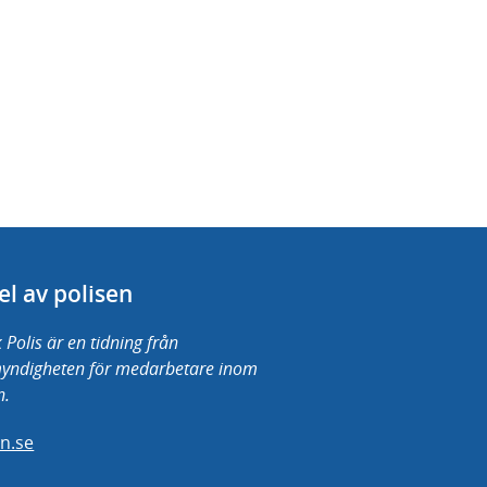
el av polisen
 Polis är en tidning från
myndigheten för medarbetare inom
n.
en.se