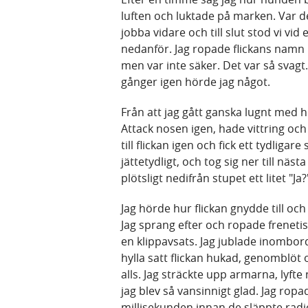
luften och luktade på marken. Var de
jobba vidare och till slut stod vi vi
nedanför. Jag ropade flickans namn i
men var inte säker. Det var så svagt.
gånger igen hörde jag något.
Från att jag gått ganska lugnt med h
Attack nosen igen, hade vittring och 
till flickan igen och fick ett tydliga
jättetydligt, och tog sig ner till näs
plötsligt nedifrån stupet ett litet "Ja?
Jag hörde hur flickan gnydde till oc
Jag sprang efter och ropade frenetis
en klippavsats. Jag jublade inombor
hylla satt flickan hukad, genomblöt 
alls. Jag sträckte upp armarna, lyf
jag blev så vansinnigt glad. Jag ropad
millisekunden innan de släppte radi