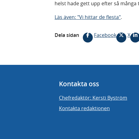
helst hade gett upp efter så många
Läs även: "Vi hittar de flesta"
.
Dela sidan
Facebook
X
Kontakta oss
Chefredaktör: Kersti Byström
Kontakta redaktionen