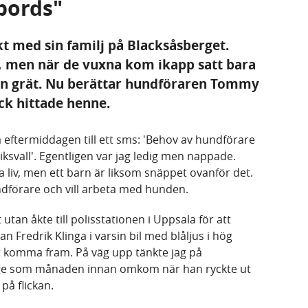
bords"
kt med sin familj på Blacksåsberget.
, men när de vuxna kom ikapp satt bara
 Han grät. Nu berättar hundföraren Tommy
k hittade henne.
 eftermiddagen till ett sms: 'Behov av hundförare
diksvall'. Egentligen var jag ledig men nappade.
 liv, men ett barn är liksom snäppet ovanför det.
dförare och vill arbeta med hunden.
utan åkte till polisstationen i Uppsala för att
n Fredrik Klinga i varsin bil med blåljus i hög
tt komma fram. På väg upp tänkte jag på
inge som månaden innan omkom när han ryckte ut
på flickan.