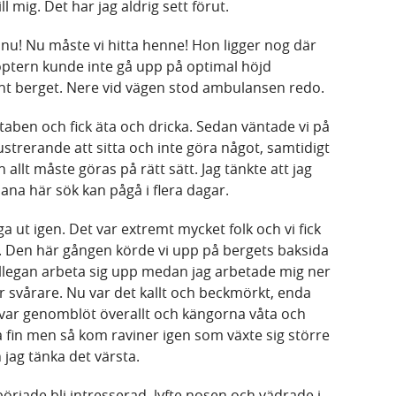
l mig. Det har jag aldrig sett förut.
t nu! Nu måste vi hitta henne! Hon ligger nog där
koptern kunde inte gå upp på optimal höjd
nt berget. Nere vid vägen stod ambulansen redo.
l staben och fick äta och dricka. Sedan väntade vi på
ustrerande att sitta och inte göra något, samtidigt
 allt måste göras på rätt sätt. Jag tänkte att jag
dana här sök kan pågå i flera dagar.
ga ut igen. Det var extremt mycket folk och vi fick
. Den här gången körde vi upp på bergets baksida
kollegan arbeta sig upp medan jag arbetade mig ner
r svårare. Nu var det kallt och beckmörkt, enda
 var genomblöt överallt och kängorna våta och
a fin men så kom raviner igen som växte sig större
 jag tänka det värsta.
örjade bli intresserad, lyfte nosen och vädrade i