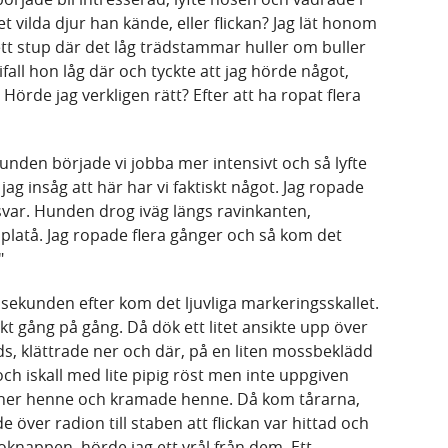
t vilda djur han kände, eller flickan? Jag lät honom
d ett stup där det låg trädstammar huller om buller
fall hon låg där och tyckte att jag hörde något,
 Hörde jag verkligen rätt? Efter att ha ropat flera
unden började vi jobba mer intensivt och så lyfte
jag insåg att här har vi faktiskt något. Jag ropade
re svar. Hunden drog iväg längs ravinkanten,
ta platå. Jag ropade flera gånger och så kom det
"
h sekunden efter kom det ljuvliga markeringsskallet.
kt gång på gång. Då dök ett litet ansikte upp över
ds, klättrade ner och där, på en liten mossbeklädd
och iskall med lite pipig röst men inte uppgiven
te ner henne och kramade henne. Då kom tårarna,
e över radion till staben att flickan var hittad och
oknappen, hörde jag ett vrål från dem. Ett