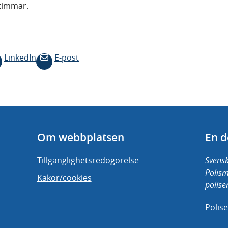
 timmar.
LinkedIn
E-post
Om webbplatsen
En d
Tillgänglighetsredogörelse
Svensk
Polis
Kakor/cookies
polise
Polis