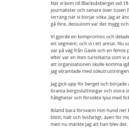
När vi kom till Blacksåsberget vid 18
journalister och senare över tusen friv
terräng när vi börjar söka. Jag är än
gå före, dessutom var det mygg och k
Vi gjorde en kompromiss och delade u
ett segment, och vi i ett annat. Nu 
var på väg från Gävle och en femte p
efter var en liten turistkarta som v
att organisationen skulle komma igå
jag skramlade med sökutrustningen
Jag gick upp för berget och började
branta bergssluttningar och stora s
håligheter och försökte lysa med fi
Ibland bara försvann min hund ner
blött, halt och livsfarligt, även för 
men nu märkte jag att han blev det.