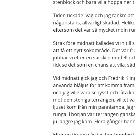
stenblock och bara vilja hoppa ner til
Tiden tickade iväg och jag tänkte at
någonstans, allvarligt skadad. Heli
eftersom det var så mycket moln ru
Strax före midnatt kallades vi in til
att få ett nytt sökområde. Det var fr
jobbar vi efter en särskild modell och
fick se det som en chans att vila, så
Vid midnatt gick jag och Fredrik Klin
använda blåljus för att komma fram
och jag ville vara schysst och låta 
mot den steniga terrängen, vilket va
ljuset kom från min pannlampa. Jag
tunga. I början var terrängen gansk
ju längre jag kom. Flera gånger hann
Efter en timme såg jag hur hunden b