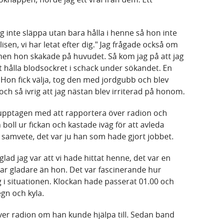
jag inte släppa utan bara hålla i henne så hon inte
lisen, vi har letat efter dig." Jag frågade också om
n hon skakade på huvudet. Så kom jag på att jag
tt hålla blodsockret i schack under sökandet. En
Hon fick välja, tog den med jordgubb och blev
 och så ivrig att jag nästan blev irriterad på honom.
lt upptagen med att rapportera över radion och
n boll ur fickan och kastade iväg för att avleda
t samvete, det var ju han som hade gjort jobbet.
 glad jag var att vi hade hittat henne, det var en
 var gladare än hon. Det var fascinerande hur
g i situationen. Klockan hade passerat 01.00 och
egn och kyla.
över radion om han kunde hjälpa till. Sedan band