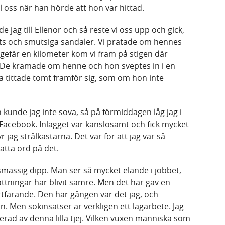
l oss när han hörde att hon var hittad.
e jag till Ellenor och så reste vi oss upp och gick,
orts och smutsiga sandaler. Vi pratade om hennes
ngefär en kilometer kom vi fram på stigen där
 De kramade om henne och hon sveptes in i en
tittade tomt framför sig, som om hon inte
unde jag inte sova, så på förmiddagen låg jag i
acebook. Inlägget var känslosamt och fick mycket
ag strålkastarna. Det var för att jag var så
ätta ord på det.
mässig dipp. Man ser så mycket elände i jobbet,
sättningar har blivit sämre. Men det här gav en
rtfarande. Den här gången var det jag, och
an. Men sökinsatser är verkligen ett lagarbete. Jag
erad av denna lilla tjej. Vilken vuxen människa som