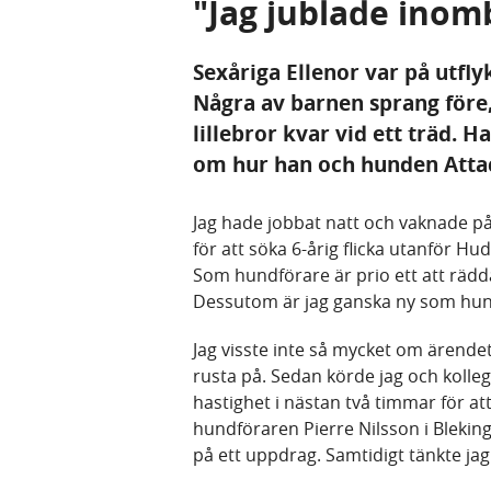
"Jag jublade inom
Sexåriga Ellenor var på utfly
Några av barnen sprang före
lillebror kvar vid ett träd.
om hur han och hunden Attac
Jag hade jobbat natt och vaknade på
för att söka 6-årig flicka utanför Hu
Som hundförare är prio ett att rädda
Dessutom är jag ganska ny som hun
Jag visste inte så mycket om ärendet 
rusta på. Sedan körde jag och kollega
hastighet i nästan två timmar för a
hundföraren Pierre Nilsson i Blek
på ett uppdrag. Samtidigt tänkte jag 