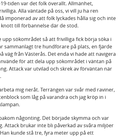
-19-tiden var det folk överallt. Allmänhet,
illiga. Alla väntade på oss, vi vill ju ha ren
då imponerad av att folk lyckades hålla sig och inte
nott till förbannelse där de stod.
pp sökområdet så att frivilliga fick börja söka i
var sammanlagt tre hundförare på plats, en fjärde
å väg från Västerås. Det enda vi hade att navigera
i använde för att dela upp sökområdet i väntan på
ng. Attack var utvilad och skrek av förväntan när
.
 arbeta mig neråt. Terrängen var svår med raviner,
tenblock som låg på varandra och jag kröp in i
cklampan.
 bakom någonting. Det började skymma och var
mig. Attack brukar inte bli påverkad av svåra miljöer
 Han kunde stå tre, fyra meter upp på ett