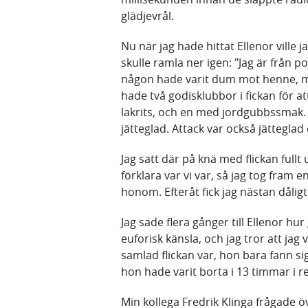
glädjevrål.
Nu när jag hade hittat Ellenor ville 
skulle ramla ner igen: "Jag är från po
någon hade varit dum mot henne, me
hade två godisklubbor i fickan för a
lakrits, och en med jordgubbssmak. 
jätteglad. Attack var också jätteglad
Jag satt där på knä med flickan ful
förklara var vi var, så jag tog fram e
honom. Efteråt fick jag nästan dålig
Jag sade flera gånger till Ellenor hur
euforisk känsla, och jag tror att jag
samlad flickan var, hon bara fann si
hon hade varit borta i 13 timmar i r
Min kollega Fredrik Klinga frågade 