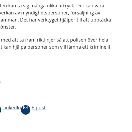
en kan ta sig många olika uttryck. Det kan vara
åverkan av myndighetspersoner, försäljning av
samman. Det här verktyget hjälper till att upptäcka
önster.
 med att ta fram riktlinjer så att polisen över hela
gt kan hjälpa personer som vill lämna ett kriminellt
0
LinkedIn
E-post