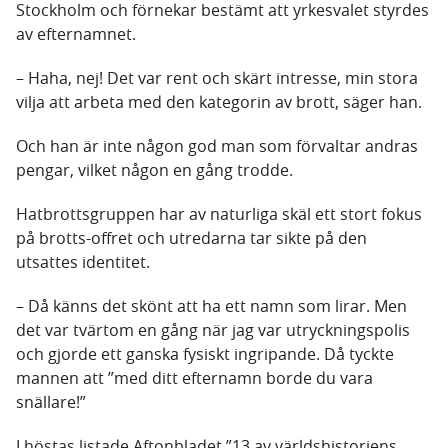
Stockholm och förnekar bestämt att yrkesvalet styrdes
av efternamnet.
– Haha, nej! Det var rent och skärt intresse, min stora
vilja att arbeta med den kategorin av brott, säger han.
Och han är inte någon god man som förvaltar andras
pengar, vilket någon en gång trodde.
Hatbrottsgruppen har av naturliga skäl ett stort fokus
på brotts-offret och utredarna tar sikte på den
utsattes identitet.
– Då känns det skönt att ha ett namn som lirar. Men
det var tvärtom en gång när jag var utryckningspolis
och gjorde ett ganska fysiskt ingripande. Då tyckte
mannen att ”med ditt efternamn borde du vara
snällare!”
I höstas listade Aftonbladet ”13 av världshistoriens