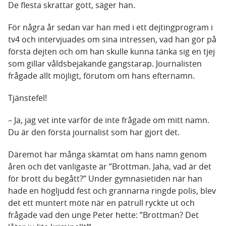
De flesta skrattar gott, säger han.
För några år sedan var han med i ett dejtingprogram i
tv4 och intervjuades om sina intressen, vad han gör på
första dejten och om han skulle kunna tänka sig en tjej
som gillar våldsbejakande gangstarap. Journalisten
frågade allt möjligt, förutom om hans efternamn.
Tjänstefel!
– Ja, jag vet inte varför de inte frågade om mitt namn.
Du är den första journalist som har gjort det.
Däremot har många skämtat om hans namn genom
åren och det vanligaste är ”Brottman. Jaha, vad är det
för brott du begått?” Under gymnasietiden när han
hade en högljudd fest och grannarna ringde polis, blev
det ett muntert möte när en patrull ryckte ut och
frågade vad den unge Peter hette: ”Brottman? Det