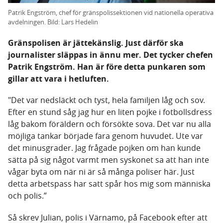
Patrik Engström, chef för gränspolissektionen vid nationella operativa
avdelningen. Bild: Lars Hedelin
Gränspolisen är jättekänslig. Just därför ska
journalister släppas in ännu mer. Det tycker chefen
Patrik Engström. Han är före detta punkaren som
gillar att vara i hetluften.
"Det var nedsläckt och tyst, hela familjen låg och sov.
Efter en stund såg jag hur en liten pojke i fotbollsdress
låg bakom föräldern och försökte sova. Det var nu alla
möjliga tankar började fara genom huvudet. Ute var
det minusgrader. Jag frågade pojken om han kunde
sätta på sig något varmt men syskonet sa att han inte
vågar byta om när ni är så många poliser här. Just
detta arbetspass har satt spår hos mig som människa
och polis.”
Så skrev Julian, polis i Värnamo, på Facebook efter att