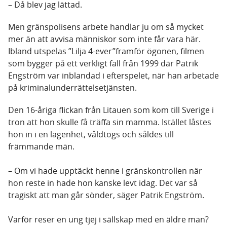
– Då blev jag lättad.
Men gränspolisens arbete handlar ju om så mycket
mer än att avvisa människor som inte får vara här.
Ibland utspelas ”Lilja 4-ever”framför ögonen, filmen
som bygger på ett verkligt fall från 1999 där Patrik
Engström var inblandad i efterspelet, när han arbetade
på kriminalunderrättelsetjänsten.
Den 16-åriga flickan från Litauen som kom till Sverige i
tron att hon skulle få träffa sin mamma. Istället låstes
hon in i en lägenhet, våldtogs och såldes till
främmande män.
– Om vi hade upptäckt henne i gränskontrollen när
hon reste in hade hon kanske levt idag. Det var så
tragiskt att man går sönder, säger Patrik Engström.
Varför reser en ung tjej i sällskap med en äldre man?