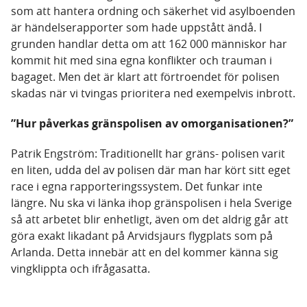
som att hantera ordning och säkerhet vid asylboenden
är händelserapporter som hade uppstått ändå. I
grunden handlar detta om att 162 000 människor har
kommit hit med sina egna konflikter och trauman i
bagaget. Men det är klart att förtroendet för polisen
skadas när vi tvingas prioritera ned exempelvis inbrott.
”Hur påverkas gränspolisen av omorganisationen?”
Patrik Engström: Traditionellt har gräns- polisen varit
en liten, udda del av polisen där man har kört sitt eget
race i egna rapporteringssystem. Det funkar inte
längre. Nu ska vi länka ihop gränspolisen i hela Sverige
så att arbetet blir enhetligt, även om det aldrig går att
göra exakt likadant på Arvidsjaurs flygplats som på
Arlanda. Detta innebär att en del kommer känna sig
vingklippta och ifrågasatta.