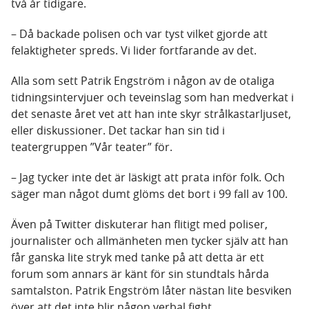
två år tidigare.
– Då backade polisen och var tyst vilket gjorde att
felaktigheter spreds. Vi lider fortfarande av det.
Alla som sett Patrik Engström i någon av de otaliga
tidningsintervjuer och teveinslag som han medverkat i
det senaste året vet att han inte skyr strålkastarljuset,
eller diskussioner. Det tackar han sin tid i
teatergruppen ”Vår teater” för.
– Jag tycker inte det är läskigt att prata inför folk. Och
säger man något dumt glöms det bort i 99 fall av 100.
Även på Twitter diskuterar han flitigt med poliser,
journalister och allmänheten men tycker själv att han
får ganska lite stryk med tanke på att detta är ett
forum som annars är känt för sin stundtals hårda
samtalston. Patrik Engström låter nästan lite besviken
över att det inte blir någon verbal fight.