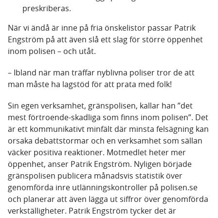
preskriberas.
När vi ändå är inne på fria önskelistor passar Patrik
Engström på att även slå ett slag för större öppenhet
inom polisen – och utåt.
– Ibland när man träffar nyblivna poliser tror de att
man måste ha lagstöd för att prata med folk!
Sin egen verksamhet, gränspolisen, kallar han ”det
mest förtroende-skadliga som finns inom polisen”. Det
är ett kommunikativt minfält där minsta felsägning kan
orsaka debattstormar och en verksamhet som sällan
väcker positiva reaktioner. Motmedlet heter mer
öppenhet, anser Patrik Engström. Nyligen började
gränspolisen publicera månadsvis statistik över
genomförda inre utlänningskontroller på polisen.se
och planerar att även lägga ut siffror över genomförda
verkställigheter. Patrik Engström tycker det är