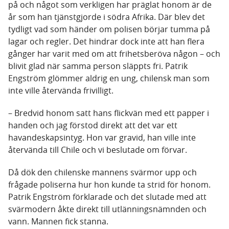
på och något som verkligen har präglat honom är de
år som han tjänstgjorde i södra Afrika. Där blev det
tydligt vad som händer om polisen börjar tumma på
lagar och regler. Det hindrar dock inte att han flera
gånger har varit med om att frihetsberöva någon – och
blivit glad när samma person släppts fri. Patrik
Engström glömmer aldrig en ung, chilensk man som
inte ville återvända frivilligt.
– Bredvid honom satt hans flickvän med ett papper i
handen och jag förstod direkt att det var ett
havandeskapsintyg. Hon var gravid, han ville inte
återvända till Chile och vi beslutade om förvar.
Då dök den chilenske mannens svärmor upp och
frågade poliserna hur hon kunde ta strid för honom.
Patrik Engström förklarade och det slutade med att
svärmodern åkte direkt till utlänningsnämnden och
vann. Mannen fick stanna.