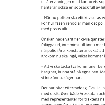
till återvinningen med kontorets s
hanterar också en sopsäck full av hi
– När nu polisen ska effektiviseras v
För hur fasen renodlar man det poli
med precis allt.
Önskan hade varit fler civila tjänste
frilägga tid, inte minst till ännu me
närpolis i Åre, konstaterar också a
Krokom nu ska ingå, vilket kommer 
– Att vi ska täcka två kommuner ber
bärighet, kunna stå på egna ben. Me
vi inte ännu, säger han.
Det har blivit eftermiddag. Eva Heli
med utsikt över både Åreskutan och 
med representanter för traktens nä
annan bybo för att diskutera geme