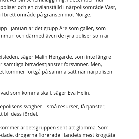
 poliser och en civilanställd i närpolisområde Väst,
mil brett område på gränsen mot Norge.
 i januari är det grupp Åre som gäller, som
mun och därmed även de fyra poliser som är
efsleden, säger Malin Hengärde, som inte längre
 samtliga biträdestjänster försvinner. Men,
etet kommer fortgå på samma sätt när närpolisen
ed vad som komma skall, säger Eva Helin.
Årepolisens svaghet – små resurser, få tjänster,
 bli dess fördel.
an kommer arbetsgruppen sent att glömma. Som
flödade, drogerna florerade i landets mest krogtäta