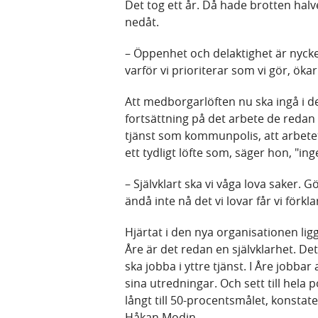
Det tog ett år. Då hade brotten halv
nedåt.
– Öppenhet och delaktighet är nyckel
varför vi prioriterar som vi gör, ökar
Att medborgarlöften nu ska ingå i d
fortsättning på det arbete de redan 
tjänst som kommunpolis, att arbetet
ett tydligt löfte som, säger hon, "
– Självklart ska vi våga lova saker. G
ändå inte nå det vi lovar får vi förkla
Hjärtat i den nya organisationen ligg
Åre är det redan en självklarhet. De
ska jobba i yttre tjänst. I Åre jobbar
sina utredningar. Och sett till hela 
långt till 50-procentsmålet, konsta
Håkan Modin. –