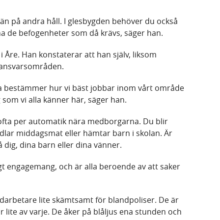
 än på andra håll. I glesbygden behöver du också
ha de befogenheter som då krävs, säger han.
 Åre. Han konstaterar att han själv, liksom
a ansvarsområden.
älva bestämmer hur vi bäst jobbar inom vårt område
 som vi alla känner här, säger han.
 ofta per automatik nära medborgarna. Du blir
andlar middagsmat eller hämtar barn i skolan. Är
 dig, dina barn eller dina vänner.
ligt engagemang, och är alla beroende av att saker
medarbetare lite skämtsamt för blandpoliser. De är
 lite av varje. De åker på blåljus ena stunden och