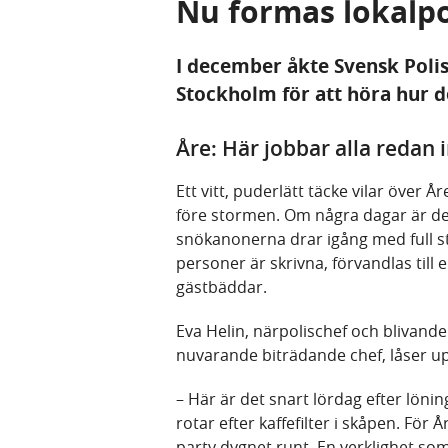
Nu formas lokalpo
I december åkte Svensk Polis
Stockholm för att höra hur d
Åre: Här jobbar alla redan 
Ett vitt, puderlätt täcke vilar över Åre
före stormen. Om några dagar är det
snökanonerna drar igång med full styr
personer är skrivna, förvandlas til
gästbäddar.
Eva Helin, närpolischef och blivand
nuvarande biträdande chef, låser upp
– Här är det snart lördag efter löni
rotar efter kaffefilter i skåpen. För
party dygnet runt. En verklighet so