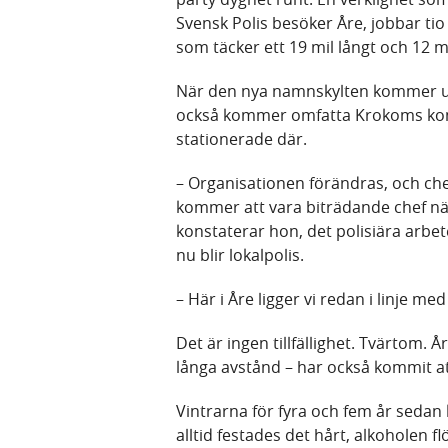
Svensk Polis besöker Åre, jobbar tio
som täcker ett 19 mil långt och 12 
När den nya namnskylten kommer upp
också kommer omfatta Krokoms kom
stationerade där.
– Organisationen förändras, och ch
kommer att vara biträdande chef när
konstaterar hon, det polisiära arb
nu blir lokalpolis.
– Här i Åre ligger vi redan i linje m
Det är ingen tillfällighet. Tvärtom. 
långa avstånd – har också kommit att
Vintrarna för fyra och fem år sed
alltid festades det hårt, alkoholen 