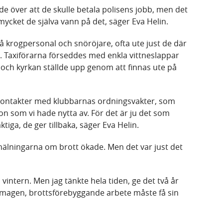
lde över att de skulle betala polisens jobb, men det
mycket de själva vann på det, säger Eva Helin.
 krogpersonal och snöröjare, ofta ute just de där
. Taxiförarna förseddes med enkla vittneslappar
 och kyrkan ställde upp genom att finnas ute på
a kontakter med klubbarnas ordningsvakter, som
on som vi hade nytta av. För det är ju det som
ga, de ger tillbaka, säger Eva Helin.
nmälningarna om brott ökade. Men det var just det
en vintern. Men jag tänkte hela tiden, ge det två år
s i magen, brottsförebyggande arbete måste få sin