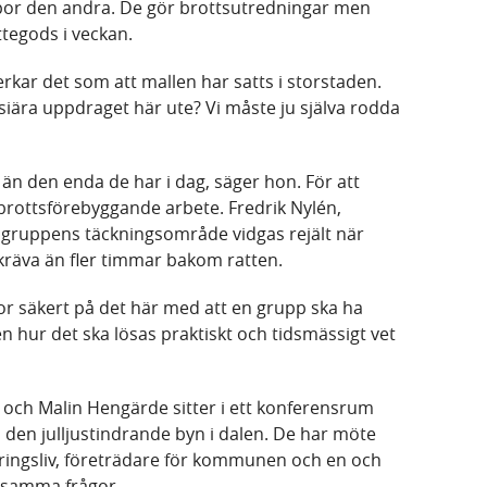
opor den andra. De gör brottsutredningar men
ttegods i veckan.
erkar det som att mallen har satts i storstaden.
siära uppdraget här ute? Vi måste ju själva rodda
r än den enda de har i dag, säger hon. För att
r brottsförebyggande arbete. Fredrik Nylén,
tt gruppens täckningsområde vidgas rejält när
kräva än fler timmar bakom ratten.
or säkert på det här med att en grupp ska ha
n hur det ska lösas praktiskt och tidsmässigt vet
n och Malin Hengärde sitter i ett konferensrum
den julljustindrande byn i dalen. De har möte
ringsliv, företrädare för kommunen och en och
nsamma frågor.