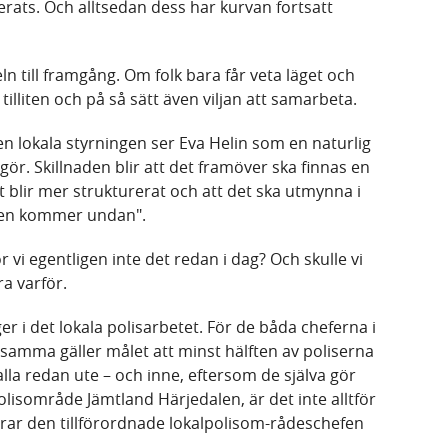
erats. Och alltsedan dess har kurvan fortsatt
n till framgång. Om folk bara får veta läget och
 tilliten och på så sätt även viljan att samarbeta.
en lokala styrningen ser Eva Helin som en naturlig
gör. Skillnaden blir att det framöver ska finnas en
 blir mer strukturerat och att det ska utmynna i
ingen kommer undan".
ör vi egentligen inte det redan i dag? Och skulle vi
ra varför.
er i det lokala polisarbetet. För de båda cheferna i
tsamma gäller målet att minst hälften av poliserna
 alla redan ute – och inne, eftersom de själva gör
polisområde Jämtland Härjedalen, är det inte alltför
terar den tillförordnade lokalpolisom-rådeschefen