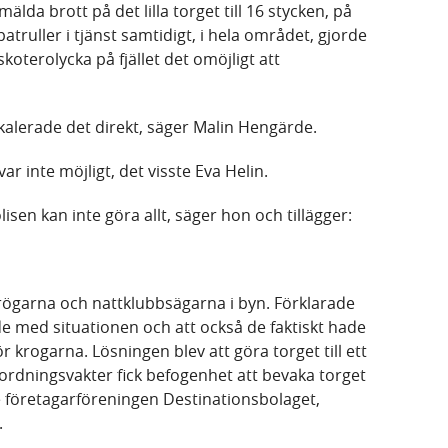
nmälda brott på det lilla torget till 16 stycken, på
ruller i tjänst samtidigt, i hela området, gjorde
skoterolycka på fjället det omöjligt att
skalerade det direkt, säger Malin Hengärde.
r inte möjligt, det visste Eva Helin.
lisen kan inte göra allt, säger hon och tillägger:
garna och nattklubbsägarna i byn. Förklarade
de med situationen och att också de faktiskt hade
 krogarna. Lösningen blev att göra torget till ett
 ordningsvakter fick befogenhet att bevaka torget
e företagarföreningen Destinationsbolaget,
.