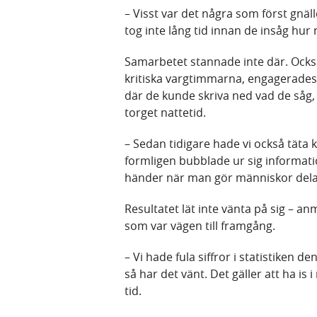
– Visst var det några som först gnäl
tog inte lång tid innan de insåg hur 
Samarbetet stannade inte där. Också
kritiska vargtimmarna, engagerades
där de kunde skriva ned vad de såg,
torget nattetid.
– Sedan tidigare hade vi också tät
formligen bubblade ur sig informati
händer när man gör människor delakti
Resultatet lät inte vänta på sig – a
som var vägen till framgång.
– Vi hade fula siffror i statistiken d
så har det vänt. Det gäller att ha i
tid.