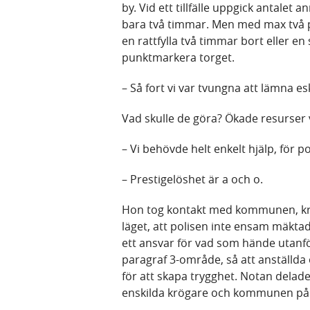
by. Vid ett tillfälle uppgick antalet a
bara två timmar. Men med max två pat
en rattfylla två timmar bort eller en 
punktmarkera torget.
– Så fort vi var tvungna att lämna e
Vad skulle de göra? Ökade resurser va
– Vi behövde helt enkelt hjälp, för po
– Prestigelöshet är a och o.
Hon tog kontakt med kommunen, krö
läget, att polisen inte ensam mäkta
ett ansvar för vad som hände utanför
paragraf 3-område, så att anställda
för att skapa trygghet. Notan delad
enskilda krögare och kommunen på